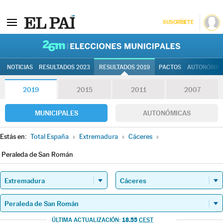
SUSCRÍBETE
26M | Elec
NOTICIAS
RESULTADOS 2023
RESULTADOS 2019
PACTOS
AUTONÓMIC
2019
2015
2011
2007
MUNICIPALES
AUTONÓMICAS
Estás en:
Total España
»
Extremadura
»
Cáceres
»
Peraleda de San Román
18.55
ÚLTIMA ACTUALIZACIÓN:
CEST