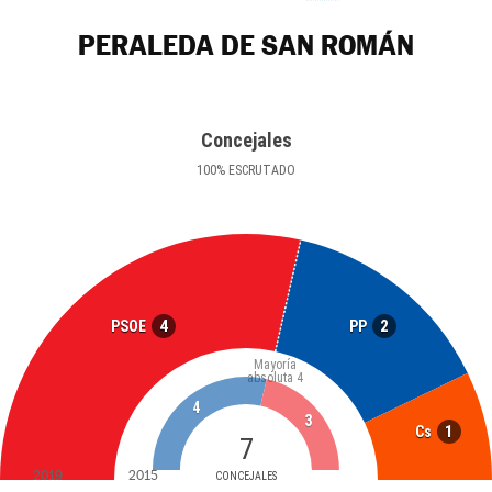
PERALEDA DE SAN ROMÁN
Concejales
100
%
ESCRUTADO
4
2
PSOE
PP
Mayoría
absoluta
4
4
3
1
Cs
7
2019
2015
CONCEJALES