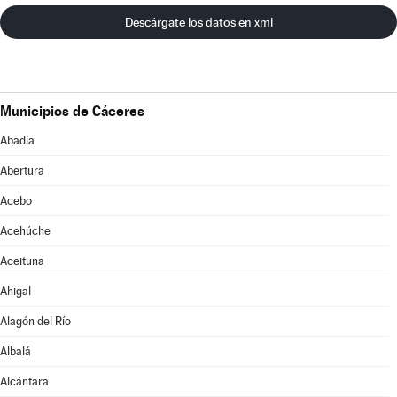
Descárgate los datos en xml
Municipios de Cáceres
Abadía
Abertura
Acebo
Acehúche
Aceituna
Ahigal
Alagón del Río
Albalá
Alcántara