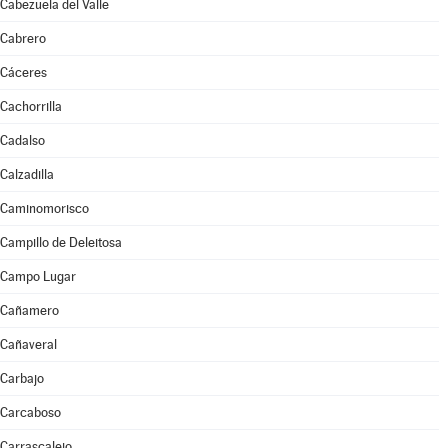
Cabezuela del Valle
Cabrero
Cáceres
Cachorrilla
Cadalso
Calzadilla
Caminomorisco
Campillo de Deleitosa
Campo Lugar
Cañamero
Cañaveral
Carbajo
Carcaboso
Carrascalejo