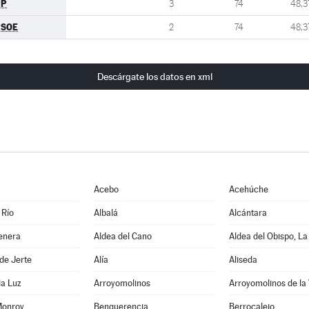
PP
3
74
48,3
PSOE
2
74
48,3
Descárgate los datos en xml
Acebo
Acehúche
 Río
Albalá
Alcántara
enera
Aldea del Cano
Aldea del Obispo, La
de Jerte
Alía
Aliseda
la Luz
Arroyomolinos
Arroyomolinos de la
Monroy
Benquerencia
Berrocalejo