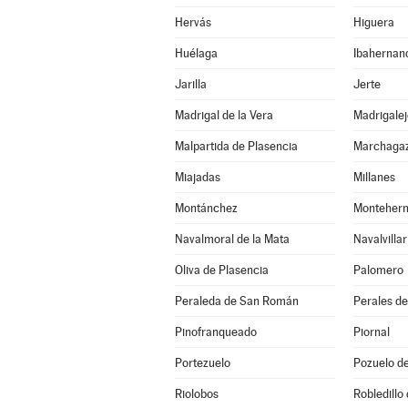
Hervás
Higuera
Huélaga
Ibahernan
Jarilla
Jerte
Madrigal de la Vera
Madrigalej
Malpartida de Plasencia
Marchaga
Miajadas
Millanes
Montánchez
Monteher
Navalmoral de la Mata
Navalvillar
Oliva de Plasencia
Palomero
Peraleda de San Román
Perales de
Pinofranqueado
Piornal
Portezuelo
Pozuelo d
Riolobos
Robledillo