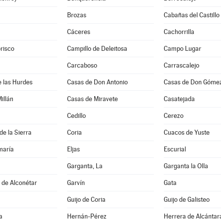
Brozas
Cabañas del Castillo
Cáceres
Cachorrilla
risco
Campillo de Deleitosa
Campo Lugar
Carcaboso
Carrascalejo
 las Hurdes
Casas de Don Antonio
Casas de Don Góme
illán
Casas de Miravete
Casatejada
Cedillo
Cerezo
de la Sierra
Coria
Cuacos de Yuste
maría
Eljas
Escurial
Garganta, La
Garganta la Olla
s de Alconétar
Garvín
Gata
Guijo de Coria
Guijo de Galisteo
a
Hernán-Pérez
Herrera de Alcántar