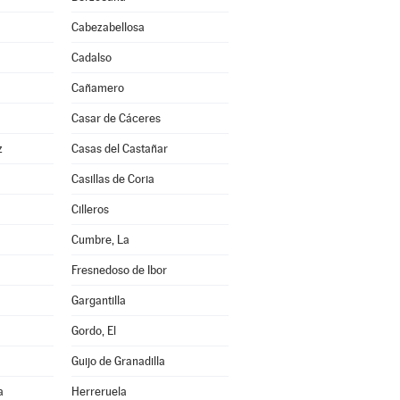
Cabezabellosa
Cadalso
Cañamero
Casar de Cáceres
z
Casas del Castañar
Casillas de Coria
Cilleros
Cumbre, La
Fresnedoso de Ibor
Gargantilla
Gordo, El
Guijo de Granadilla
a
Herreruela