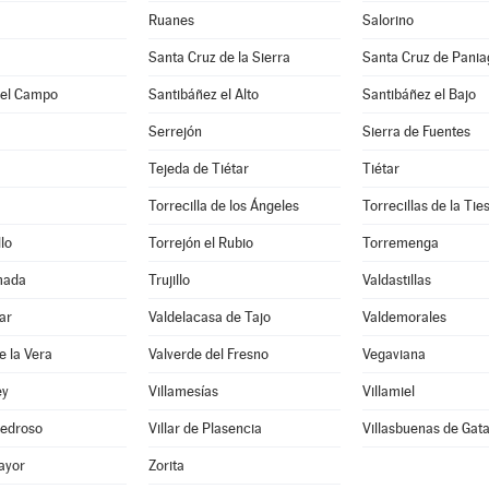
Ruanes
Salorino
Santa Cruz de la Sierra
Santa Cruz de Pani
del Campo
Santibáñez el Alto
Santibáñez el Bajo
Serrejón
Sierra de Fuentes
Tejeda de Tiétar
Tiétar
Torrecilla de los Ángeles
Torrecillas de la Tie
lo
Torrejón el Rubio
Torremenga
mada
Trujillo
Valdastillas
ar
Valdelacasa de Tajo
Valdemorales
e la Vera
Valverde del Fresno
Vegaviana
ey
Villamesías
Villamiel
 Pedroso
Villar de Plasencia
Villasbuenas de Gat
ayor
Zorita