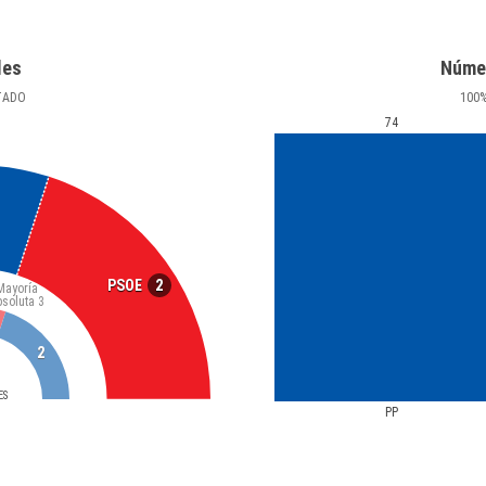
les
Núme
TADO
100
74
2
PSOE
Mayoría
bsoluta
3
2
ES
PP