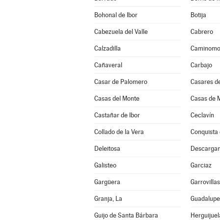
Bohonal de Ibor
Botija
Cabezuela del Valle
Cabrero
Calzadilla
Caminomo
Cañaveral
Carbajo
Casar de Palomero
Casares de
Casas del Monte
Casas de M
Castañar de Ibor
Ceclavín
Collado de la Vera
Conquista 
Deleitosa
Descarga
Galisteo
Garciaz
Gargüera
Garrovilla
Granja, La
Guadalupe
Guijo de Santa Bárbara
Herguijuel