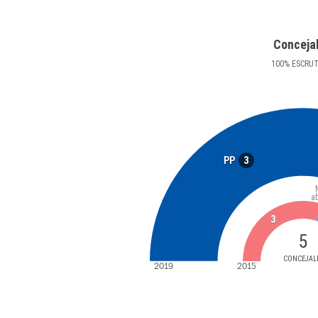
Conceja
100
%
ESCRU
3
PP
a
3
5
CONCEJAL
2019
2015