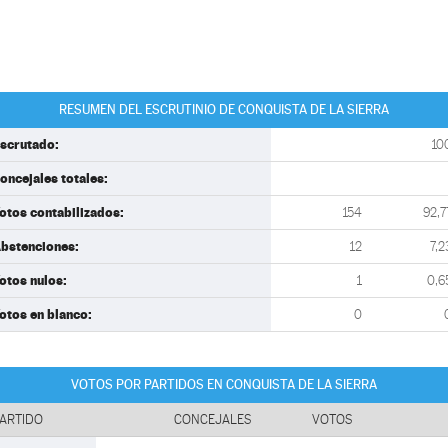
RESUMEN DEL ESCRUTINIO DE CONQUISTA DE LA SIERRA
scrutado:
10
oncejales totales:
otos contabilizados:
154
92,7
bstenciones:
12
7,2
otos nulos:
1
0,6
otos en blanco:
0
VOTOS POR PARTIDOS EN CONQUISTA DE LA SIERRA
ARTIDO
CONCEJALES
VOTOS