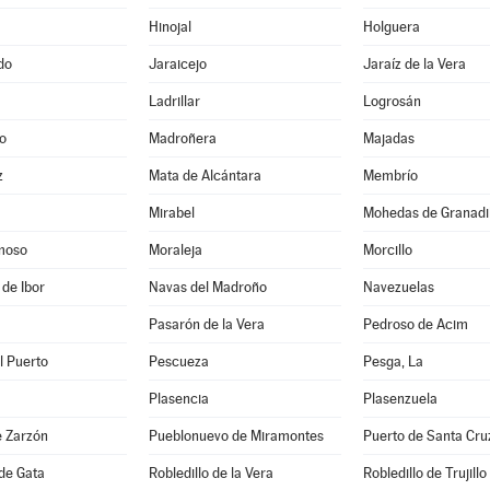
Hinojal
Holguera
do
Jaraicejo
Jaraíz de la Vera
Ladrillar
Logrosán
o
Madroñera
Majadas
z
Mata de Alcántara
Membrío
Mirabel
Mohedas de Granadil
moso
Moraleja
Morcillo
 de Ibor
Navas del Madroño
Navezuelas
Pasarón de la Vera
Pedroso de Acim
l Puerto
Pescueza
Pesga, La
Plasencia
Plasenzuela
e Zarzón
Pueblonuevo de Miramontes
Puerto de Santa Cru
 de Gata
Robledillo de la Vera
Robledillo de Trujillo