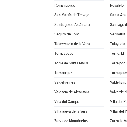
Romangordo
Rosalejo
San Martín de Trevejo
Santa Ana
Santiago de Alcántara
Santiago 
Segura de Toro
Serradilla
Talaveruela de la Vera
Talayuela
Tornavacas
Torno, El
Torre de Santa María
Torrejoncil
Torreorgaz
Torreque
Valdefuentes
Valdehúnc
Valencia de Alcántara
Valverde d
Villa del Campo
Villa del R
Villanueva de la Vera
Villar del
Zarza de Montánchez
Zarza la M