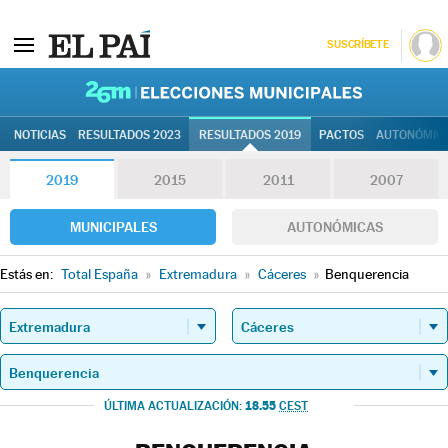
SUSCRÍBETE
26M | Elec
NOTICIAS
RESULTADOS 2023
RESULTADOS 2019
PACTOS
AUTONÓMIC
2019
2015
2011
2007
MUNICIPALES
AUTONÓMICAS
Estás en:
Total España
»
Extremadura
»
Cáceres
»
Benquerencia
18.55
ÚLTIMA ACTUALIZACIÓN:
CEST