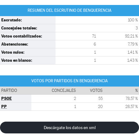
RESUMEN DEL ESCRUTINIO DE BENQUERENCIA
Escrutado:
100 %
Concejales totales:
3
Votos contabilizados:
71
92,21 %
Abstenciones:
6
7,79 %
Votos nulos:
1
1,41 %
Votos en blanco:
1
1,43 %
VOTOS POR PARTIDOS EN BENQUERENCIA
PARTIDO
CONCEJALES
VOTOS
%
PSOE
2
55
78,57 %
PP
1
20
28,57 %
Descárgate los datos en xml