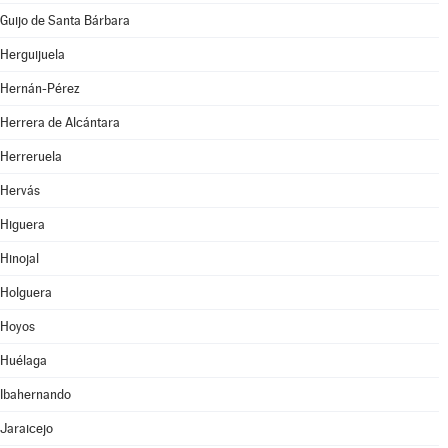
Guijo de Santa Bárbara
Herguijuela
Hernán-Pérez
Herrera de Alcántara
Herreruela
Hervás
Higuera
Hinojal
Holguera
Hoyos
Huélaga
Ibahernando
Jaraicejo