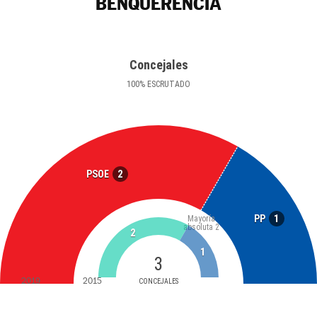
BENQUERENCIA
Concejales
100
%
ESCRUTADO
2
PSOE
1
PP
Mayoría
absoluta
2
2
1
3
2019
2015
CONCEJALES