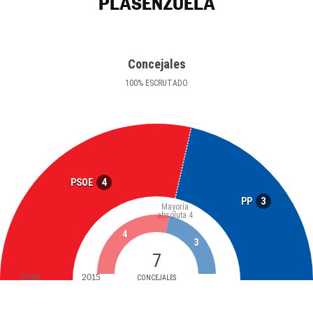
PLASENZUELA
Concejales
100
%
ESCRUTADO
4
PSOE
3
PP
Mayoría
absoluta
4
4
3
7
2019
2015
CONCEJALES