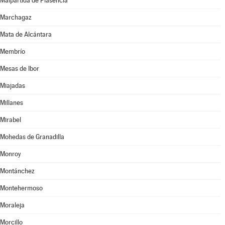
Malpartida de Plasencia
Marchagaz
Mata de Alcántara
Membrío
Mesas de Ibor
Miajadas
Millanes
Mirabel
Mohedas de Granadilla
Monroy
Montánchez
Montehermoso
Moraleja
Morcillo