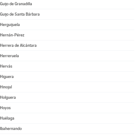
Guijo de Granadilla
Guijo de Santa Bárbara
Herguijuela
Hernán-Pérez
Herrera de Alcántara
Herreruela
Hervás
Higuera
Hinojal
Holguera
Hoyos
Huélaga
Ibahernando