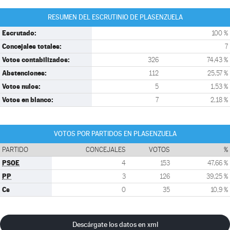
RESUMEN DEL ESCRUTINIO DE PLASENZUELA
Escrutado:
100 %
Concejales totales:
7
Votos contabilizados:
326
74,43 %
Abstenciones:
112
25,57 %
Votos nulos:
5
1,53 %
Votos en blanco:
7
2,18 %
VOTOS POR PARTIDOS EN PLASENZUELA
PARTIDO
CONCEJALES
VOTOS
%
PSOE
4
153
47,66 %
PP
3
126
39,25 %
Cs
0
35
10,9 %
Descárgate los datos en xml