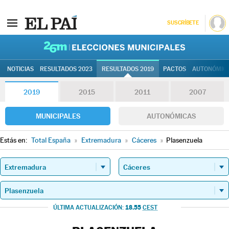
SUSCRÍBETE
26M | Elec
NOTICIAS
RESULTADOS 2023
RESULTADOS 2019
PACTOS
AUTONÓMIC
2019
2015
2011
2007
MUNICIPALES
AUTONÓMICAS
Estás en:
Total España
»
Extremadura
»
Cáceres
»
Plasenzuela
18.55
ÚLTIMA ACTUALIZACIÓN:
CEST