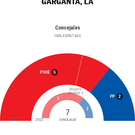
GARGANTA, LA
Concejales
100
%
ESCRUTADO
5
PSOE
Mayoría
absoluta
4
2
PP
5
2
7
2019
2015
CONCEJALES