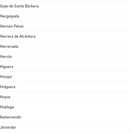
Guijo de Santa Bárbara
Herguijuela
Hernán-Pérez
Herrera de Alcántara
Herreruela
Hervás
Higuera
Hinojal
Holguera
Hoyos
Huélaga
Ibahernando
Jaraicejo