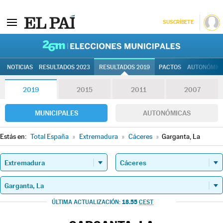
SUSCRÍBETE
26M | Elec
NOTICIAS
RESULTADOS 2023
RESULTADOS 2019
PACTOS
AUTONÓMIC
2019
2015
2011
2007
MUNICIPALES
AUTONÓMICAS
Estás en:
Total España
»
Extremadura
»
Cáceres
»
Garganta, La
18.55
ÚLTIMA ACTUALIZACIÓN:
CEST