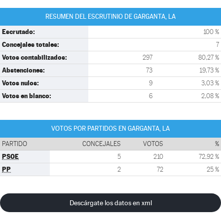
RESUMEN DEL ESCRUTINIO DE GARGANTA, LA
Escrutado:
100 %
Concejales totales:
7
Votos contabilizados:
297
80,27 %
Abstenciones:
73
19,73 %
Votos nulos:
9
3,03 %
Votos en blanco:
6
2,08 %
VOTOS POR PARTIDOS EN GARGANTA, LA
PARTIDO
CONCEJALES
VOTOS
%
PSOE
5
210
72,92 %
PP
2
72
25 %
Descárgate los datos en xml