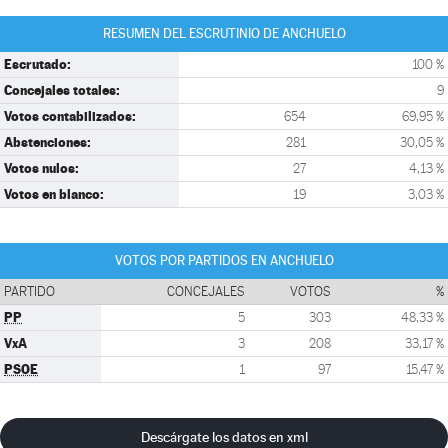
RESUMEN DEL ESCRUTINIO DE ANCHUELO
Escrutado:
100 %
Concejales totales:
9
Votos contabilizados:
654
69,95 %
Abstenciones:
281
30,05 %
Votos nulos:
27
4,13 %
Votos en blanco:
19
3,03 %
VOTOS POR PARTIDOS EN ANCHUELO
PARTIDO
CONCEJALES
VOTOS
%
PP
5
303
48,33 %
VxA
3
208
33,17 %
PSOE
1
97
15,47 %
Descárgate los datos en xml