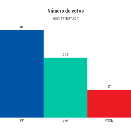
Número de votos
100
%
ESCRUTADO
303
208
97
PP
VxA
PSOE