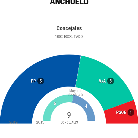
ANCHUELO
Concejales
100
%
ESCRUTADO
5
3
PP
VxA
Mayoría
absoluta
5
5
4
1
PSOE
9
2019
2015
CONCEJALES