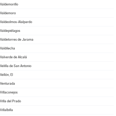
Valdemorillo
Valdemoro
Valdeolmos-Alalpardo
Valdepiélagos
Valdetorres de Jarama
Valdilecha
Valverde de Alcalá
Velilla de San Antonio
Vellón, El
Venturada
Villaconejos
Villa del Prado
Villalbilla