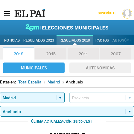
SUSCRÍBETE
26M | Elec
NOTICIAS
RESULTADOS 2023
RESULTADOS 2019
PACTOS
AUTONÓMIC
2019
2015
2011
2007
MUNICIPALES
AUTONÓMICAS
Estás en:
Total España
»
Madrid
»
Anchuelo
18.55
ÚLTIMA ACTUALIZACIÓN:
CEST