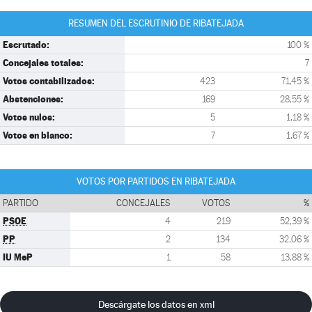
RESUMEN DEL ESCRUTINIO DE RIBATEJADA
Escrutado:
100 %
Concejales totales:
7
Votos contabilizados:
423
71,45 %
Abstenciones:
169
28,55 %
Votos nulos:
5
1,18 %
Votos en blanco:
7
1,67 %
VOTOS POR PARTIDOS EN RIBATEJADA
PARTIDO
CONCEJALES
VOTOS
%
PSOE
4
219
52,39 %
PP
2
134
32,06 %
IU MeP
1
58
13,88 %
Descárgate los datos en xml