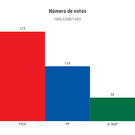
Número de votos
100
%
ESCRUTADO
219
134
58
PSOE
PP
IU MeP