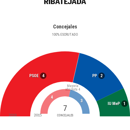
RIBATEJADA
Concejales
100
%
ESCRUTADO
4
2
PSOE
PP
Mayoría
absoluta
4
4
3
1
IU MeP
7
2019
2015
CONCEJALES