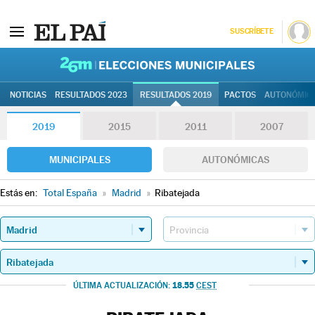
SUSCRÍBETE
26M | Elec
NOTICIAS
RESULTADOS 2023
RESULTADOS 2019
PACTOS
AUTONÓMIC
2019
2015
2011
2007
MUNICIPALES
AUTONÓMICAS
Estás en:
Total España
»
Madrid
»
Ribatejada
18.55
ÚLTIMA ACTUALIZACIÓN:
CEST