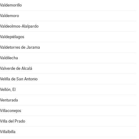
Valdemorillo
Valdemoro
Valdeolmos-Alalpardo
Valdepiélagos
Valdetorres de Jarama
Valdilecha
Valverde de Alcalá
Velilla de San Antonio
Vellón, El
Venturada
Villaconejos
Villa del Prado
Villalbilla