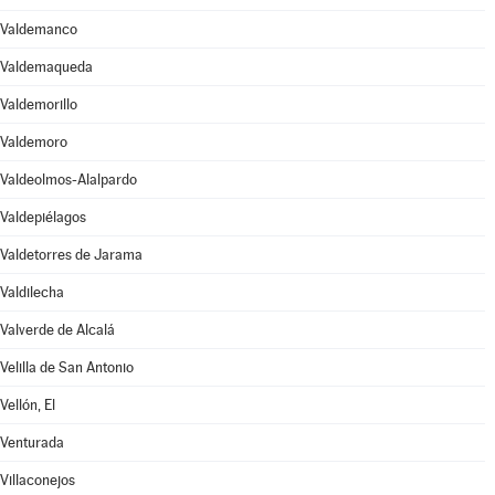
Valdemanco
Valdemaqueda
Valdemorillo
Valdemoro
Valdeolmos-Alalpardo
Valdepiélagos
Valdetorres de Jarama
Valdilecha
Valverde de Alcalá
Velilla de San Antonio
Vellón, El
Venturada
Villaconejos