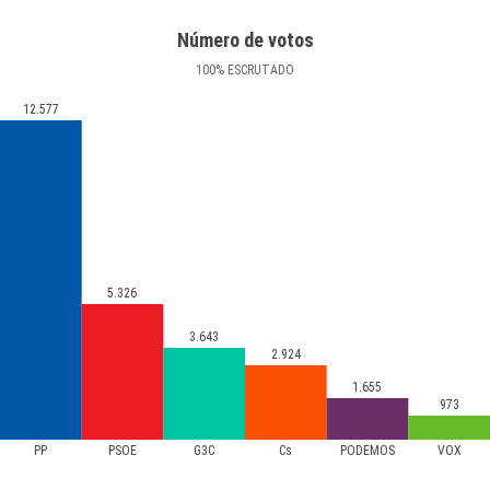
Número de votos
100
%
ESCRUTADO
12.577
5.326
3.643
2.924
1.655
973
PP
PSOE
G3C
Cs
PODEMOS
VOX