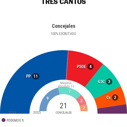
TRES CANTOS
Concejales
100
%
ESCRUTADO
4
PSOE
11
PP
3
G3C
Mayoría
absoluta
11
7
2
Cs
9
3
21
2
2019
2015
CONCEJALES
PODEMOS
1