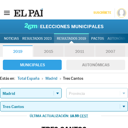
SUSCRÍBETE
26M | Elec
NOTICIAS
RESULTADOS 2023
RESULTADOS 2019
PACTOS
AUTONÓMIC
2019
2015
2011
2007
MUNICIPALES
AUTONÓMICAS
Estás en:
Total España
»
Madrid
»
Tres Cantos
18.55
ÚLTIMA ACTUALIZACIÓN:
CEST