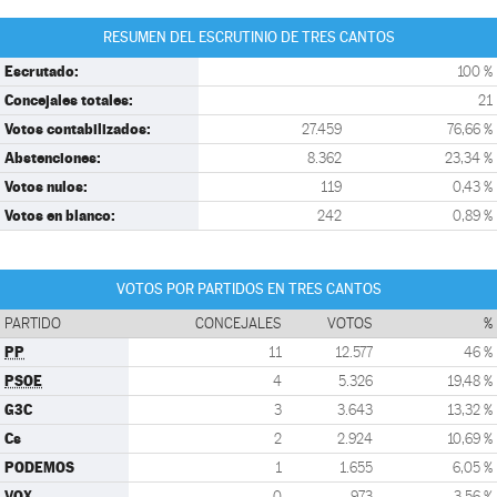
RESUMEN DEL ESCRUTINIO DE TRES CANTOS
Escrutado:
100 %
Concejales totales:
21
Votos contabilizados:
27.459
76,66 %
Abstenciones:
8.362
23,34 %
Votos nulos:
119
0,43 %
Votos en blanco:
242
0,89 %
VOTOS POR PARTIDOS EN TRES CANTOS
PARTIDO
CONCEJALES
VOTOS
%
PP
11
12.577
46 %
PSOE
4
5.326
19,48 %
G3C
3
3.643
13,32 %
Cs
2
2.924
10,69 %
PODEMOS
1
1.655
6,05 %
VOX
0
973
3,56 %