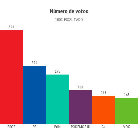
Número de votos
100
%
ESCRUTADO
523
324
275
188
158
145
PSOE
PP
PdN
PODEMOS-IU
Cs
VOX