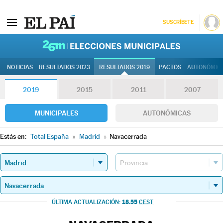
SUSCRÍBETE
26M | Elec
NOTICIAS
RESULTADOS 2023
RESULTADOS 2019
PACTOS
AUTONÓMIC
2019
2015
2011
2007
MUNICIPALES
AUTONÓMICAS
Estás en:
Total España
»
Madrid
»
Navacerrada
18.55
ÚLTIMA ACTUALIZACIÓN:
CEST