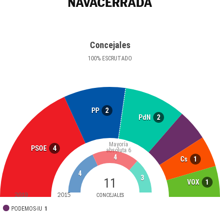
NAVACERRADA
Concejales
100
%
ESCRUTADO
2
PP
2
PdN
Mayoría
4
PSOE
absoluta
6
4
1
Cs
4
3
11
1
VOX
2019
2015
CONCEJALES
PODEMOS-IU
1