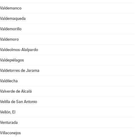
Valdemanco
Valdemaqueda
Valdemorillo
Valdemoro
Valdeolmos-Alalpardo
Valdepiélagos
Valdetorres de Jarama
Valdilecha
Valverde de Alcalá
Velilla de San Antonio
Vellón, El
Venturada
Villaconejos