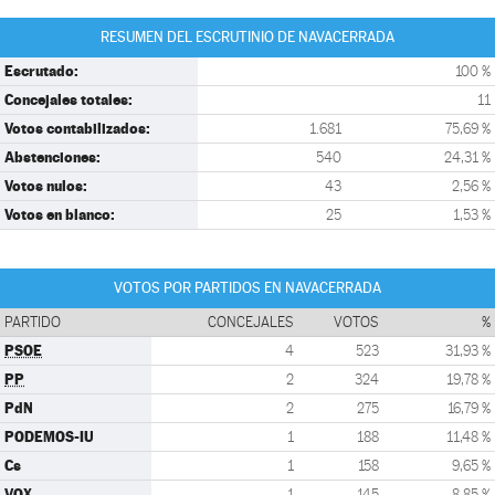
RESUMEN DEL ESCRUTINIO DE NAVACERRADA
Escrutado:
100 %
Concejales totales:
11
Votos contabilizados:
1.681
75,69 %
Abstenciones:
540
24,31 %
Votos nulos:
43
2,56 %
Votos en blanco:
25
1,53 %
VOTOS POR PARTIDOS EN NAVACERRADA
PARTIDO
CONCEJALES
VOTOS
%
PSOE
4
523
31,93 %
PP
2
324
19,78 %
PdN
2
275
16,79 %
PODEMOS-IU
1
188
11,48 %
Cs
1
158
9,65 %
VOX
1
145
8,85 %