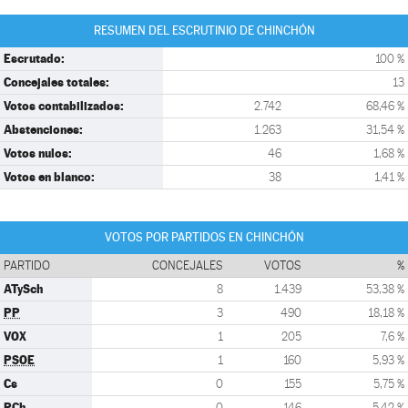
RESUMEN DEL ESCRUTINIO DE CHINCHÓN
Escrutado:
100 %
Concejales totales:
13
Votos contabilizados:
2.742
68,46 %
Abstenciones:
1.263
31,54 %
Votos nulos:
46
1,68 %
Votos en blanco:
38
1,41 %
VOTOS POR PARTIDOS EN CHINCHÓN
PARTIDO
CONCEJALES
VOTOS
%
ATySch
8
1.439
53,38 %
PP
3
490
18,18 %
VOX
1
205
7,6 %
PSOE
1
160
5,93 %
Cs
0
155
5,75 %
PCh.
0
146
5,42 %