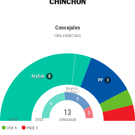
CHINCHÓN
Concejales
100
%
ESCRUTADO
8
ATySch
3
PP
Mayoría
absoluta
7
5
6
13
2
2019
2015
CONCEJALES
VOX
1
PSOE
1