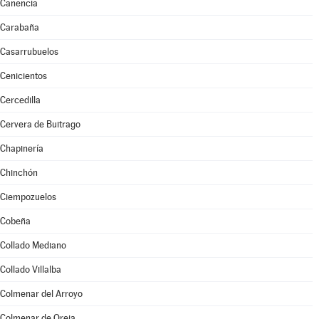
Canencia
Carabaña
Casarrubuelos
Cenicientos
Cercedilla
Cervera de Buitrago
Chapinería
Chinchón
Ciempozuelos
Cobeña
Collado Mediano
Collado Villalba
Colmenar del Arroyo
Colmenar de Oreja