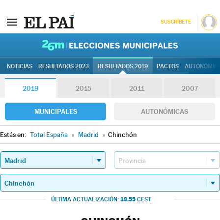
SUSCRÍBETE
26M | Elec
NOTICIAS
RESULTADOS 2023
RESULTADOS 2019
PACTOS
AUTONÓMIC
2019
2015
2011
2007
MUNICIPALES
AUTONÓMICAS
Estás en:
Total España
»
Madrid
»
Chinchón
18.55
ÚLTIMA ACTUALIZACIÓN:
CEST