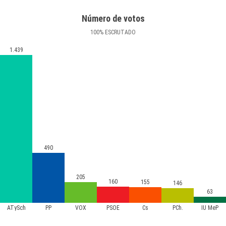
Número de votos
100
%
ESCRUTADO
1.439
490
205
160
155
146
63
ATySch
PP
VOX
PSOE
Cs
PCh.
IU MeP