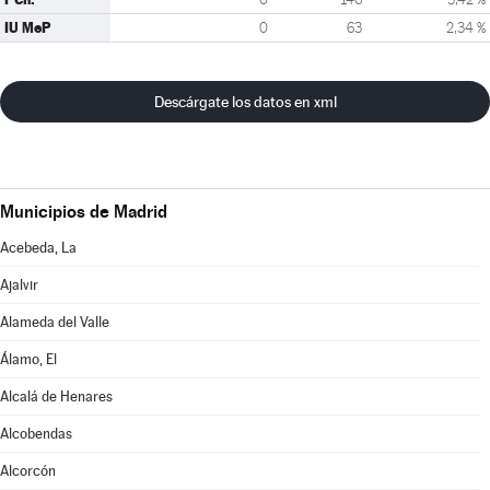
IU MeP
0
63
2,34 %
Descárgate los datos en xml
Municipios de Madrid
Acebeda, La
Ajalvir
Alameda del Valle
Álamo, El
Alcalá de Henares
Alcobendas
Alcorcón