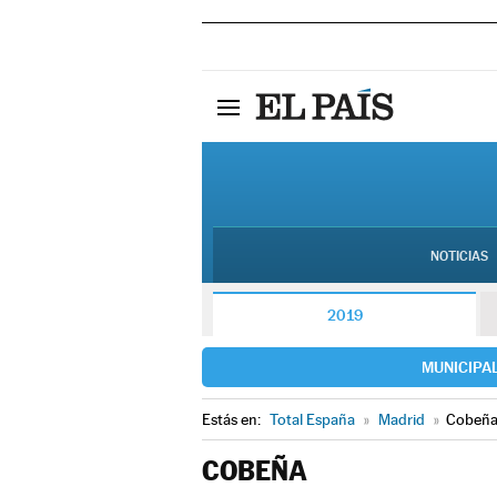
NOTICIAS
2019
MUNICIPA
Estás en:
Total España
»
Madrid
»
Cobeñ
COBEÑA