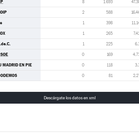
PP
8
1.693
47,3
OIP
2
588
16,4
s
1
398
11,1
VOX
1
265
7,4
.de.C.
1
225
6,
PSOE
0
169
4,7
U MADRID EN PIE
0
118
3,
PODEMOS
0
81
2,2
Descárgate los datos en xml