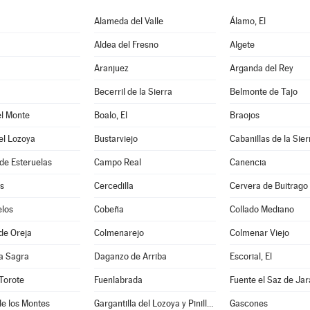
Alameda del Valle
Álamo, El
Aldea del Fresno
Algete
Aranjuez
Arganda del Rey
Becerril de la Sierra
Belmonte de Tajo
el Monte
Boalo, El
Braojos
el Lozoya
Bustarviejo
Cabanillas de la Sier
e Esteruelas
Campo Real
Canencia
s
Cercedilla
Cervera de Buitrago
los
Cobeña
Collado Mediano
de Oreja
Colmenarejo
Colmenar Viejo
a Sagra
Daganzo de Arriba
Escorial, El
Torote
Fuenlabrada
Fuente el Saz de Ja
e los Montes
Gargantilla del Lozoya y Pinilla de Buitrago
Gascones