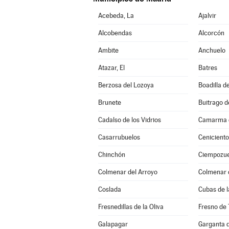
Acebeda, La
Ajalvir
Alcobendas
Alcorcón
Ambite
Anchuelo
Atazar, El
Batres
Berzosa del Lozoya
Boadilla d
Brunete
Buitrago d
Cadalso de los Vidrios
Camarma d
Casarrubuelos
Ceniciento
Chinchón
Ciempozue
Colmenar del Arroyo
Colmenar 
Coslada
Cubas de l
Fresnedillas de la Oliva
Fresno de 
Galapagar
Garganta d