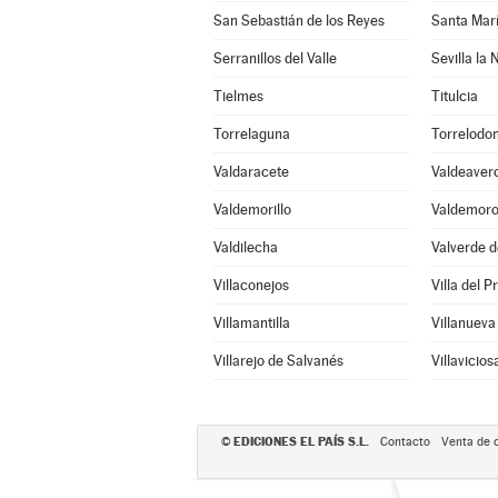
San Sebastián de los Reyes
Santa Mar
Serranillos del Valle
Sevilla la
Tielmes
Titulcia
Torrelaguna
Torrelodo
Valdaracete
Valdeaver
Valdemorillo
Valdemor
Valdilecha
Valverde d
Villaconejos
Villa del P
Villamantilla
Villanueva
Villarejo de Salvanés
Villavicio
EDICIONES EL PAÍS S.L.
©
Contacto
Venta de 