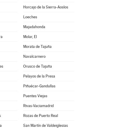
Horcajo de la Sierra-Aoslos
Loeches
Majadahonda
ra
Molar, El
Morata de Tajuña
Navalcarnero
es
Orusco de Tajuña
Pelayos de la Presa
Piñuécar-Gandullas
Puentes Viejas
Rivas-Vaciamadrid
s
Rozas de Puerto Real
a
San Martín de Valdeiglesias