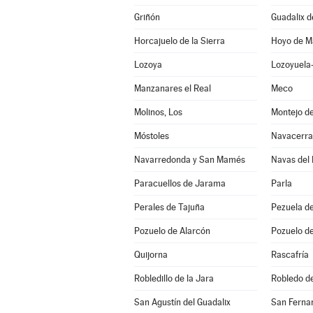
Griñón
Guadalix d
Horcajuelo de la Sierra
Hoyo de M
Lozoya
Lozoyuela-
Manzanares el Real
Meco
Molinos, Los
Montejo de
Móstoles
Navacerr
Navarredonda y San Mamés
Navas del
Paracuellos de Jarama
Parla
Perales de Tajuña
Pezuela de
Pozuelo de Alarcón
Pozuelo de
Quijorna
Rascafría
Robledillo de la Jara
Robledo d
San Agustín del Guadalix
San Ferna