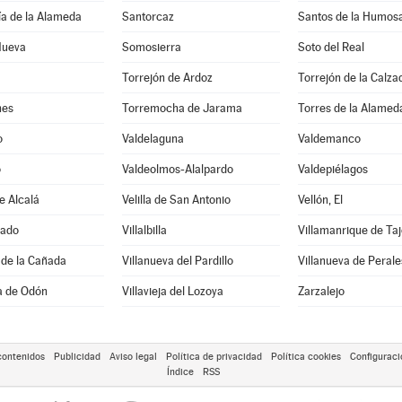
ía de la Alameda
Santorcaz
Santos de la Humosa
 Nueva
Somosierra
Soto del Real
Torrejón de Ardoz
Torrejón de la Calza
nes
Torremocha de Jarama
Torres de la Alamed
o
Valdelaguna
Valdemanco
o
Valdeolmos-Alalpardo
Valdepiélagos
e Alcalá
Velilla de San Antonio
Vellón, El
rado
Villalbilla
Villamanrique de Taj
 de la Cañada
Villanueva del Pardillo
Villanueva de Perale
sa de Odón
Villavieja del Lozoya
Zarzalejo
contenidos
Publicidad
Aviso legal
Política de privacidad
Política cookies
Configuraci
Índice
RSS