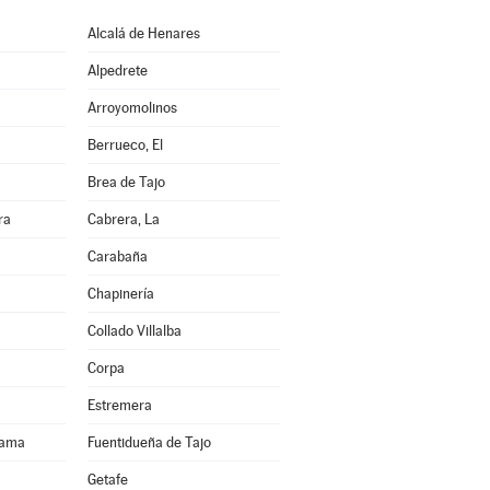
Alcalá de Henares
Alpedrete
Arroyomolinos
Berrueco, El
Brea de Tajo
ra
Cabrera, La
Carabaña
Chapinería
Collado Villalba
Corpa
Estremera
rama
Fuentidueña de Tajo
Getafe