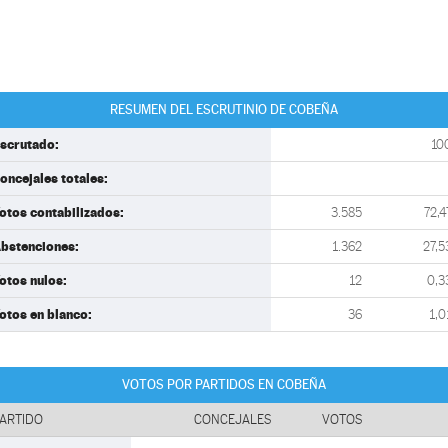
RESUMEN DEL ESCRUTINIO DE COBEÑA
scrutado:
10
oncejales totales:
otos contabilizados:
3.585
72,4
bstenciones:
1.362
27,5
otos nulos:
12
0,3
otos en blanco:
36
1,0
VOTOS POR PARTIDOS EN COBEÑA
ARTIDO
CONCEJALES
VOTOS