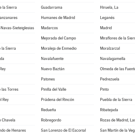
e la Sierra
Guadarrama
Hiruela, La
anzanares
Humanes de Madrid
Leganés
Navas-Sieteiglesias
Madarcos
Madrid
Mejorada del Campo
Miraflores de la Sier
 la Sierra
Moraleja de Enmedio
Moralzarzal
ada
Navalafuente
Navalagamella
 Rey
Nuevo Baztán
Olmeda de las Fuent
Patones
Pedrezuela
 las Torres
Pinilla del Valle
Pinto
l Rey
Prádena del Rincón
Puebla de la Sierra
Redueña
Ribatejada
e Chavela
Robregordo
Rozas de Madrid, La
ndo de Henares
San Lorenzo de El Escorial
San Martín de la Veg