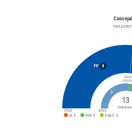
Conceja
100
%
ESCRU
8
PP
Mayo
absolu
7
13
CONCEJAL
2019
2015
Cs
1
VOX
1
V.de.C.
1