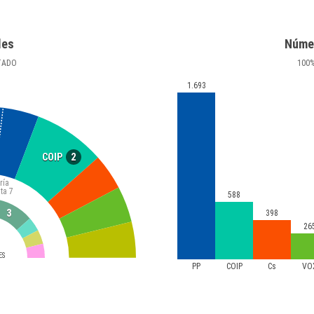
les
Núme
TADO
100
1.693
2
COIP
ría
ta
7
588
3
398
26
ES
PP
COIP
Cs
VO