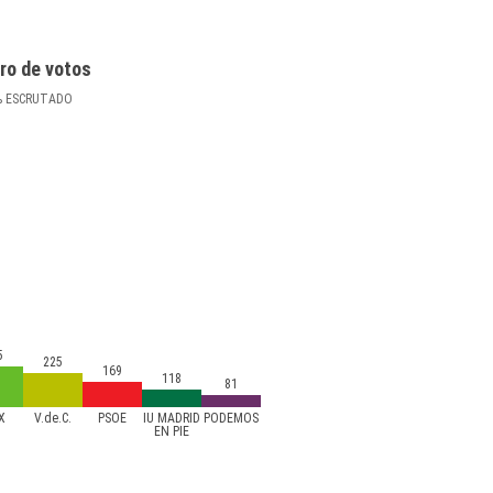
ro de votos
%
ESCRUTADO
5
225
169
118
81
X
V.de.C.
PSOE
IU MADRID
PODEMOS
EN PIE