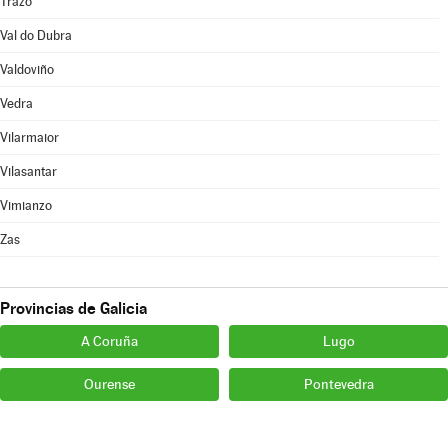
Trazo
Val do Dubra
Valdoviño
Vedra
Vilarmaior
Vilasantar
Vimianzo
Zas
Provincias de Galicia
A Coruña
Lugo
Ourense
Pontevedra