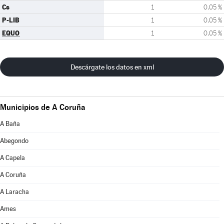
Cs
1
0,05 %
P-LIB
1
0,05 %
EQUO
1
0,05 %
Descárgate los datos en xml
Municipios de A Coruña
A Baña
Abegondo
A Capela
A Coruña
A Laracha
Ames