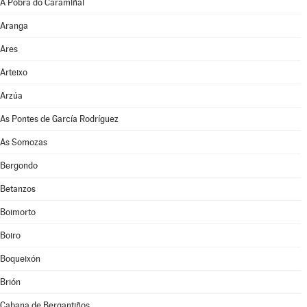
A Pobra do Caramiñal
Aranga
Ares
Arteixo
Arzúa
As Pontes de García Rodríguez
As Somozas
Bergondo
Betanzos
Boimorto
Boiro
Boqueixón
Brión
Cabana de Bergantiños