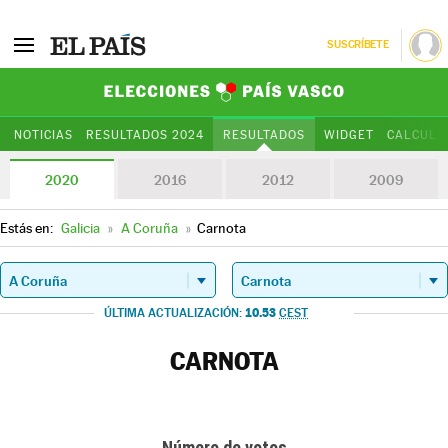
SUSCRÍBETE
Elecciones Paí
NOTICIAS
RESULTADOS 2024
RESULTADOS
WIDGET
CALCULA
2020
2016
2012
2009
Estás en:
Galicia
»
A Coruña
»
Carnota
10.53
ÚLTIMA ACTUALIZACIÓN:
CEST
CARNOTA
Número de votos