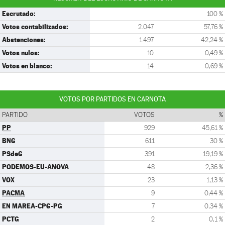
Escrutado:
100 %
Votos contabilizados:
2.047
57,76 %
Abstenciones:
1.497
42,24 %
Votos nulos:
10
0,49 %
Votos en blanco:
14
0,69 %
VOTOS POR PARTIDOS EN CARNOTA
PARTIDO
VOTOS
%
PP
929
45,61 %
BNG
611
30 %
PSdeG
391
19,19 %
PODEMOS-EU-ANOVA
48
2,36 %
VOX
23
1,13 %
PACMA
9
0,44 %
EN MAREA-CPG-PG
7
0,34 %
PCTG
2
0,1 %