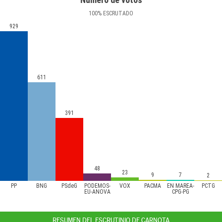
100
%
ESCRUTADO
929
611
391
48
23
9
7
2
PP
BNG
PSdeG
PODEMOS-
VOX
PACMA
EN MAREA-
PCTG
EU-ANOVA
CPG-PG
RESUMEN DEL ESCRUTINIO DE CARNOTA