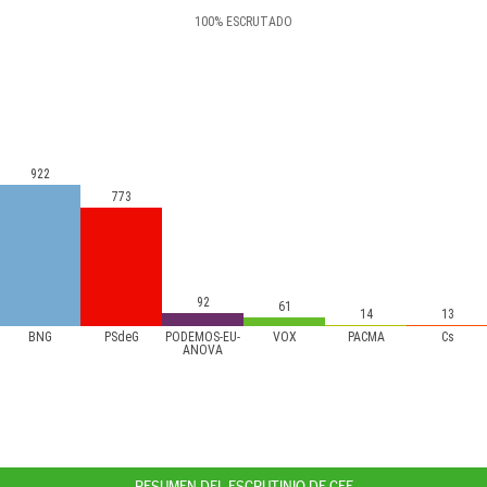
100
%
ESCRUTADO
922
773
92
61
14
13
BNG
PSdeG
PODEMOS-EU-
VOX
PACMA
Cs
ANOVA
RESUMEN DEL ESCRUTINIO DE CEE