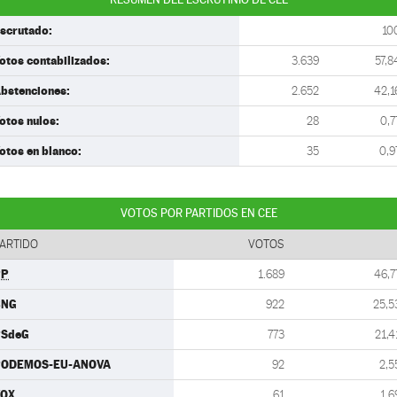
scrutado:
10
otos contabilizados:
3.639
57,8
bstenciones:
2.652
42,1
otos nulos:
28
0,7
otos en blanco:
35
0,9
VOTOS POR PARTIDOS EN CEE
ARTIDO
VOTOS
PP
1.689
46,7
BNG
922
25,5
PSdeG
773
21,4
PODEMOS-EU-ANOVA
92
2,5
VOX
61
1,6