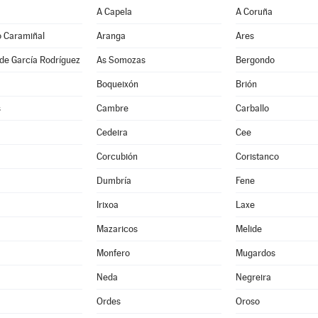
A Capela
A Coruña
o Caramiñal
Aranga
Ares
de García Rodríguez
As Somozas
Bergondo
Boqueixón
Brión
s
Cambre
Carballo
Cedeira
Cee
Corcubión
Coristanco
Dumbría
Fene
Irixoa
Laxe
Mazaricos
Melide
Monfero
Mugardos
Neda
Negreira
Ordes
Oroso