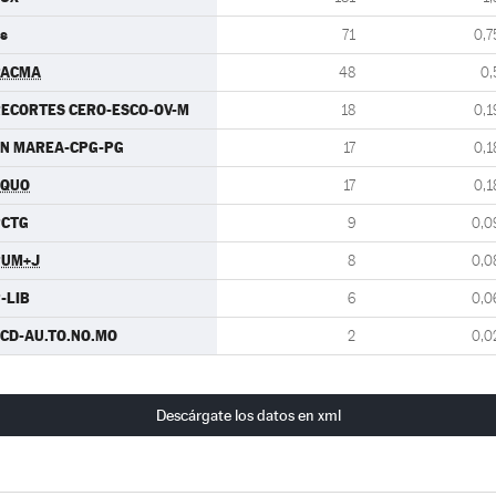
s
71
0,7
PACMA
48
0,
ECORTES CERO-ESCO-OV-M
18
0,1
N MAREA-CPG-PG
17
0,1
EQUO
17
0,1
PCTG
9
0,0
PUM+J
8
0,0
-LIB
6
0,0
CD-AU.TO.NO.MO
2
0,0
Descárgate los datos en xml