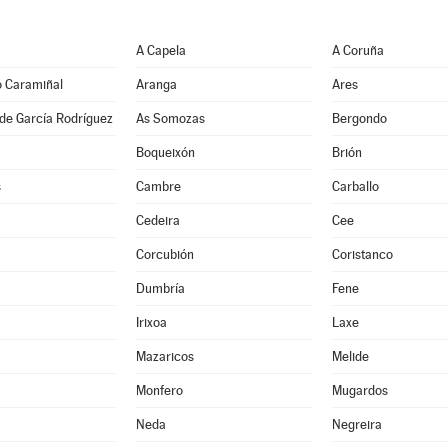
A Capela
A Coruña
o Caramiñal
Aranga
Ares
de García Rodríguez
As Somozas
Bergondo
Boqueixón
Brión
s
Cambre
Carballo
Cedeira
Cee
Corcubión
Coristanco
Dumbría
Fene
Irixoa
Laxe
Mazaricos
Melide
Monfero
Mugardos
Neda
Negreira