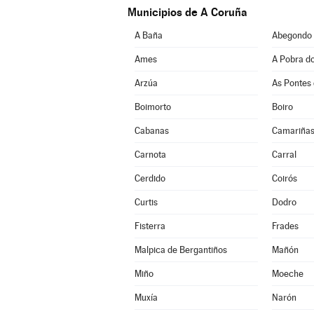
Municipios de A Coruña
A Baña
Abegondo
Ames
A Pobra d
Arzúa
As Pontes 
Boimorto
Boiro
Cabanas
Camariña
Carnota
Carral
Cerdido
Coirós
Curtis
Dodro
Fisterra
Frades
Malpica de Bergantiños
Mañón
Miño
Moeche
Muxía
Narón