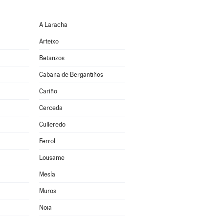
A Laracha
Arteixo
Betanzos
Cabana de Bergantiños
Cariño
Cerceda
Culleredo
Ferrol
Lousame
Mesía
Muros
Noia