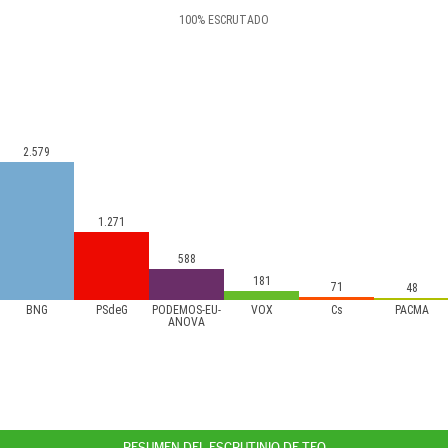
100
%
ESCRUTADO
2.579
1.271
588
181
71
48
BNG
PSdeG
PODEMOS-EU-
VOX
Cs
PACMA
ANOVA
RESUMEN DEL ESCRUTINIO DE TEO