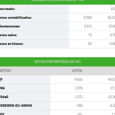
scrutado:
10
otos contabilizados:
9.588
62,0
bstenciones:
5.871
37,9
otos nulos:
73
0,7
otos en blanco:
82
0,8
VOTOS POR PARTIDOS EN TEO
ARTIDO
VOTOS
PP
4.618
48,5
BNG
2.579
27,
PSdeG
1.271
13,3
PODEMOS-EU-ANOVA
588
6,1
VOX
181
1,