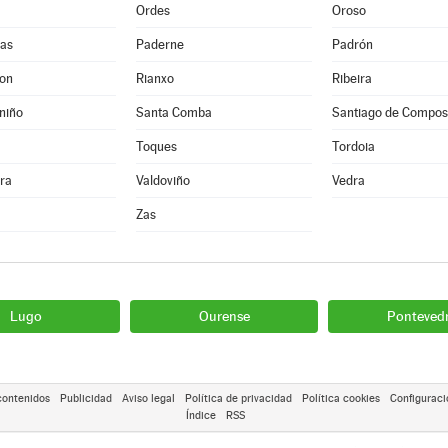
Ordes
Oroso
as
Paderne
Padrón
Son
Rianxo
Ribeira
niño
Santa Comba
Santiago de Compos
Toques
Tordoia
ra
Valdoviño
Vedra
Zas
Lugo
Ourense
Ponteved
contenidos
Publicidad
Aviso legal
Política de privacidad
Política cookies
Configuraci
Índice
RSS