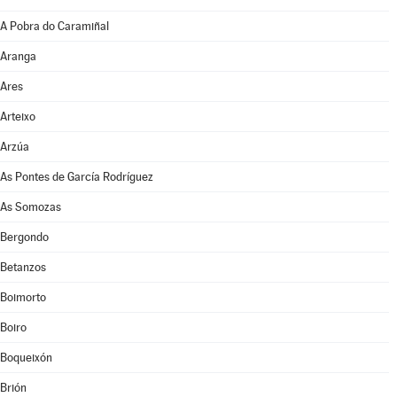
A Pobra do Caramiñal
Aranga
Ares
Arteixo
Arzúa
As Pontes de García Rodríguez
As Somozas
Bergondo
Betanzos
Boimorto
Boiro
Boqueixón
Brión