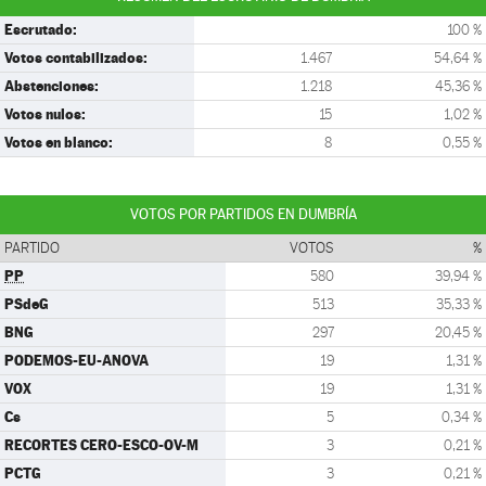
Escrutado:
100 %
Votos contabilizados:
1.467
54,64 %
Abstenciones:
1.218
45,36 %
Votos nulos:
15
1,02 %
Votos en blanco:
8
0,55 %
VOTOS POR PARTIDOS EN DUMBRÍA
PARTIDO
VOTOS
%
PP
580
39,94 %
PSdeG
513
35,33 %
BNG
297
20,45 %
PODEMOS-EU-ANOVA
19
1,31 %
VOX
19
1,31 %
Cs
5
0,34 %
RECORTES CERO-ESCO-OV-M
3
0,21 %
PCTG
3
0,21 %