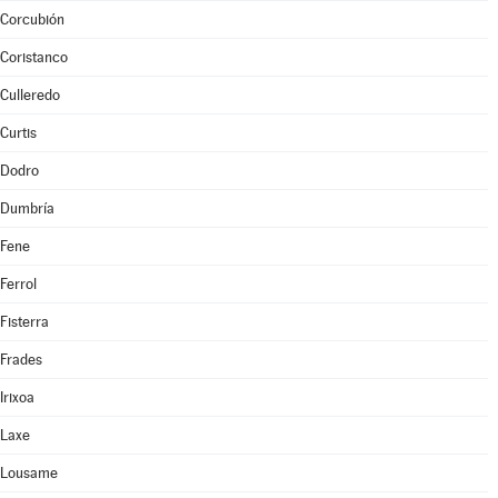
Corcubión
Coristanco
Culleredo
Curtis
Dodro
Dumbría
Fene
Ferrol
Fisterra
Frades
Irixoa
Laxe
Lousame