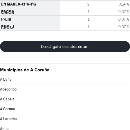
EN MAREA-CPG-PG
2
0,14 %
PACMA
1
0,07 %
P-LIB
1
0,07 %
PUM+J
1
0,07 %
Descárgate los datos en xml
Municipios de A Coruña
A Baña
Abegondo
A Capela
A Coruña
A Laracha
Ames