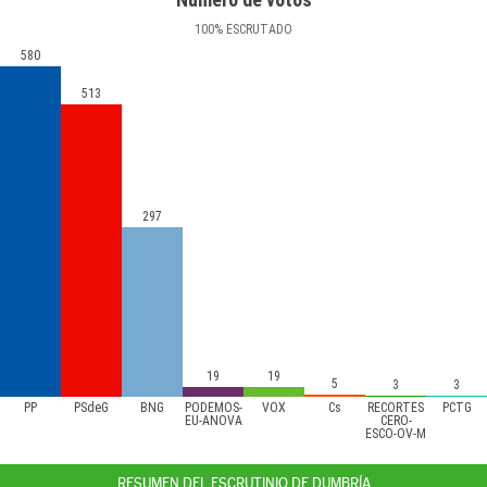
100
%
ESCRUTADO
580
513
297
19
19
5
3
3
PP
PSdeG
BNG
PODEMOS-
VOX
Cs
RECORTES
PCTG
EU-ANOVA
CERO-
ESCO-OV-M
RESUMEN DEL ESCRUTINIO DE DUMBRÍA