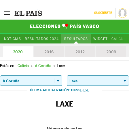
SUSCRÍBETE
Elecciones Paí
NOTICIAS
RESULTADOS 2024
RESULTADOS
WIDGET
CALCULA
2020
2016
2012
2009
Estás en:
Galicia
»
A Coruña
»
Laxe
10.53
ÚLTIMA ACTUALIZACIÓN:
CEST
LAXE
Número de votos