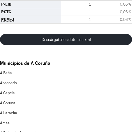
P-LIB
1
0,06 %
PCTG
1
0,06 %
PUM+J
1
0,06 %
Descárgate los datos en xml
Municipios de A Coruña
A Baña
Abegondo
A Capela
A Coruña
A Laracha
Ames