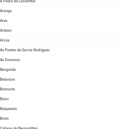
A Pobra do Caramiñal
Aranga
Ares
Arteixo
Arzúa
As Pontes de García Rodríguez
As Somozas
Bergondo
Betanzos
Boimorto
Boiro
Boqueixón
Brión
Cabana de Bergantiños