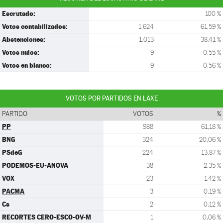
Escrutado:
100 %
Votos contabilizados:
1.624
61,59 %
Abstenciones:
1.013
38,41 %
Votos nulos:
9
0,55 %
Votos en blanco:
9
0,56 %
VOTOS POR PARTIDOS EN LAXE
PARTIDO
VOTOS
%
PP
988
61,18 %
BNG
324
20,06 %
PSdeG
224
13,87 %
PODEMOS-EU-ANOVA
38
2,35 %
VOX
23
1,42 %
PACMA
3
0,19 %
Cs
2
0,12 %
RECORTES CERO-ESCO-OV-M
1
0,06 %