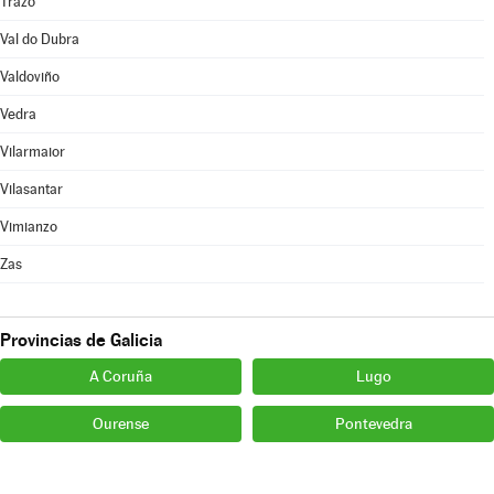
Trazo
Val do Dubra
Valdoviño
Vedra
Vilarmaior
Vilasantar
Vimianzo
Zas
Provincias de Galicia
A Coruña
Lugo
Ourense
Pontevedra