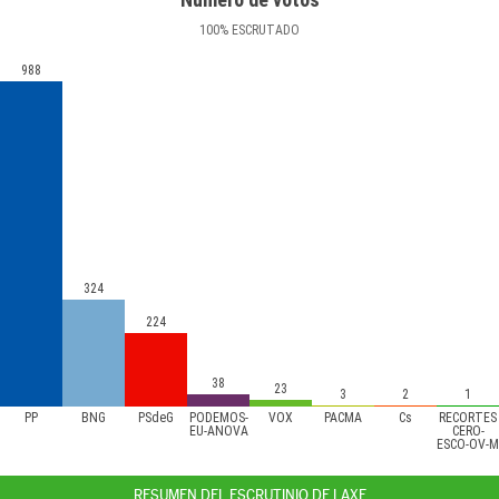
100
%
ESCRUTADO
988
324
224
38
23
3
2
1
PP
BNG
PSdeG
PODEMOS-
VOX
PACMA
Cs
RECORTES
EU-ANOVA
CERO-
ESCO-OV-M
RESUMEN DEL ESCRUTINIO DE LAXE