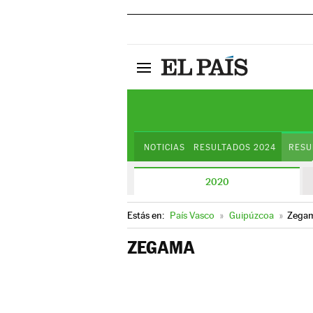
NOTICIAS
RESULTADOS 2024
RESU
2020
Estás en:
País Vasco
»
Guipúzcoa
»
Zega
ZEGAMA