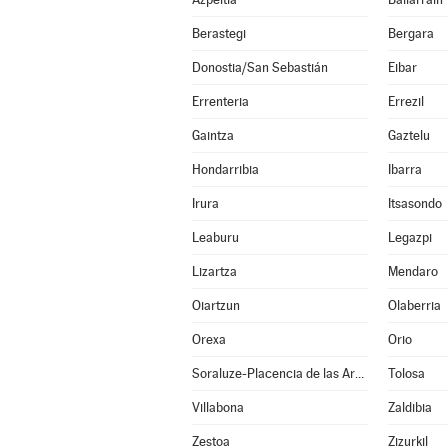
Berastegi
Bergara
Donostia/San Sebastián
Eibar
Errenteria
Errezil
Gaintza
Gaztelu
Hondarribia
Ibarra
Irura
Itsasondo
Leaburu
Legazpi
Lizartza
Mendaro
Oiartzun
Olaberria
Orexa
Orio
Soraluze-Placencia de las Armas
Tolosa
Villabona
Zaldibia
Zestoa
Zizurkil