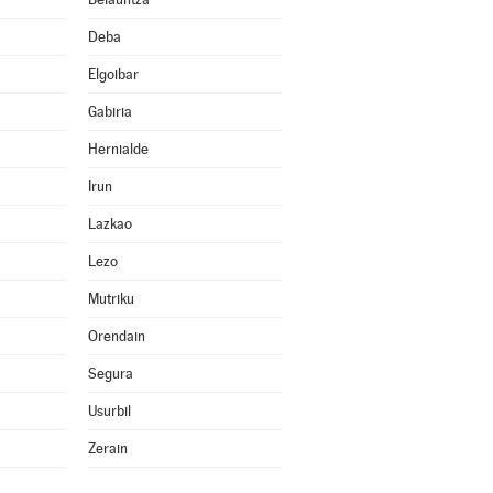
Deba
Elgoibar
Gabiria
Hernialde
Irun
Lazkao
Lezo
Mutriku
Orendain
Segura
Usurbil
Zerain