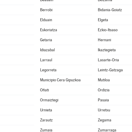
Berrobi
Bidania-Goiatz
Elduain
Elgeta
Eskoriatza
Ezkio-Itsaso
Getaria
Hernani
Idiazabal
Ikaztegieta
Larraul
Lasarte-Oria
Legorreta
Leintz-Gatzaga
Municipio Cera Gipuzkoa
Mutiloa
Oñati
Ordizia
Ormaiztegi
Pasaia
Urnieta
Urretxu
Zarautz
Zegama
Zumaia
Zumarraga