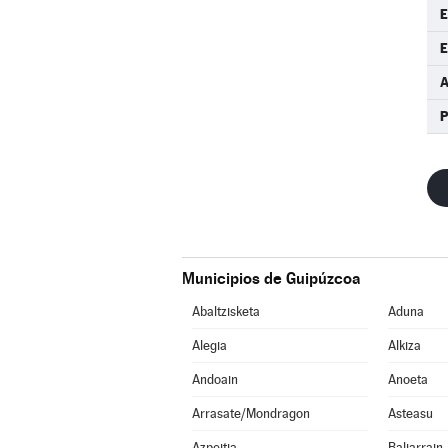
E
E
P
Municipios de Guipúzcoa
Abaltzisketa
Aduna
Alegia
Alkiza
Andoain
Anoeta
Arrasate/Mondragon
Asteasu
Azpeitia
Baliarrain