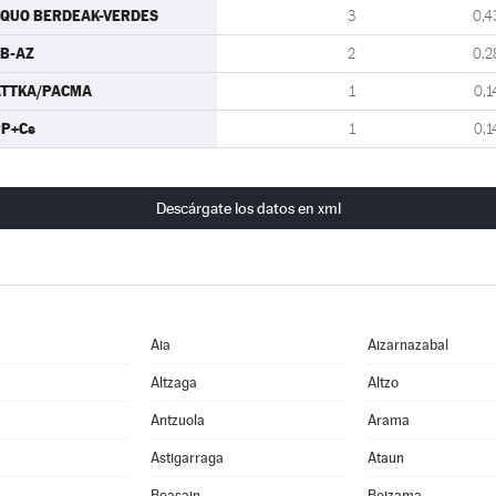
QUO BERDEAK-VERDES
3
0,4
B-AZ
2
0,2
ATTKA/PACMA
1
0,1
P+Cs
1
0,1
Descárgate los datos en xml
Aia
Aizarnazabal
Altzaga
Altzo
Antzuola
Arama
Astigarraga
Ataun
Beasain
Beizama