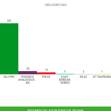
100
%
ESCRUTADO
301
20
13
3
2
1
EAJ-PNV
PODEMOS-
PSE-EE
EQUO
EB-AZ
ATTKA/PACMA
AHALDUGU/EZKER
BERDEAK-
AN
VERDES
RESUMEN DEL ESCRUTINIO DE ZEGAMA