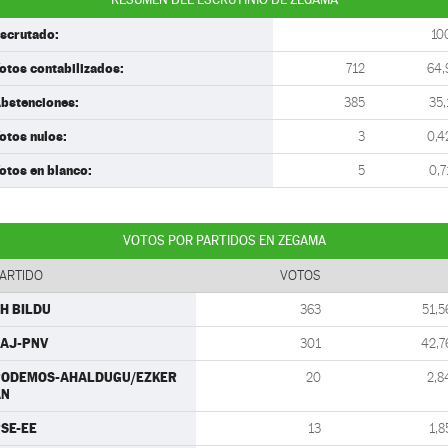
scrutado:
10
otos contabilizados:
712
64,
bstenciones:
385
35,
otos nulos:
3
0,4
otos en blanco:
5
0,7
VOTOS POR PARTIDOS EN ZEGAMA
ARTIDO
VOTOS
H BILDU
363
51,5
AJ-PNV
301
42,7
PODEMOS-AHALDUGU/EZKER
20
2,8
AN
SE-EE
13
1,8