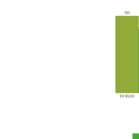
363
EH BILDU