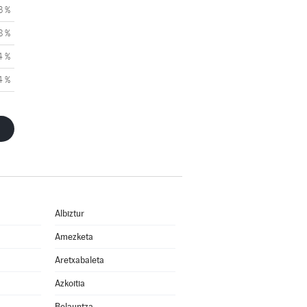
3 %
8 %
4 %
4 %
Albiztur
Amezketa
Aretxabaleta
Azkoitia
Belauntza