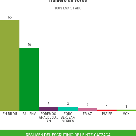
100
%
ESCRUTADO
66
46
3
3
2
1
1
EH BILDU
EAJ-PNV
PODEMOS-
EQUO
EB-AZ
PSE-EE
VOX
AHALDUGU/EZKER
BERDEAK-
AN
VERDES
RESUMEN DEL ESCRUTINIO DE LEINTZ-GATZAGA