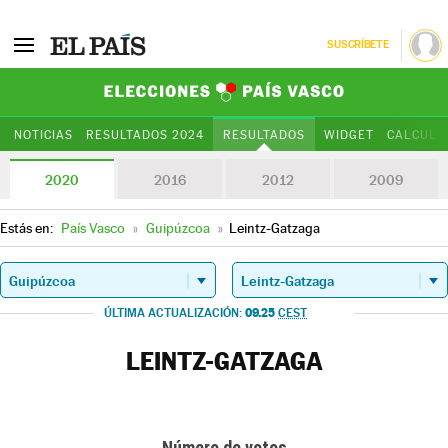
SUSCRÍBETE
Elecciones Paí
NOTICIAS
RESULTADOS 2024
RESULTADOS
WIDGET
CALCULA
2020
2016
2012
2009
Estás en:
País Vasco
»
Guipúzcoa
»
Leintz-Gatzaga
09.25
ÚLTIMA ACTUALIZACIÓN:
CEST
LEINTZ-GATZAGA
Número de votos