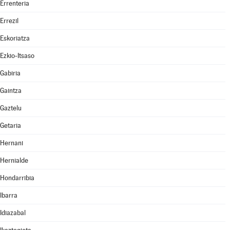
Errenteria
Errezil
Eskoriatza
Ezkio-Itsaso
Gabiria
Gaintza
Gaztelu
Getaria
Hernani
Hernialde
Hondarribia
Ibarra
Idiazabal