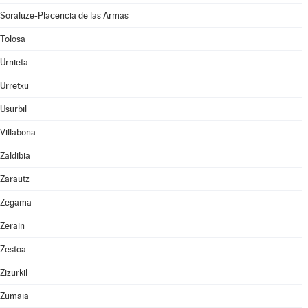
Soraluze-Placencia de las Armas
Tolosa
Urnieta
Urretxu
Usurbil
Villabona
Zaldibia
Zarautz
Zegama
Zerain
Zestoa
Zizurkil
Zumaia