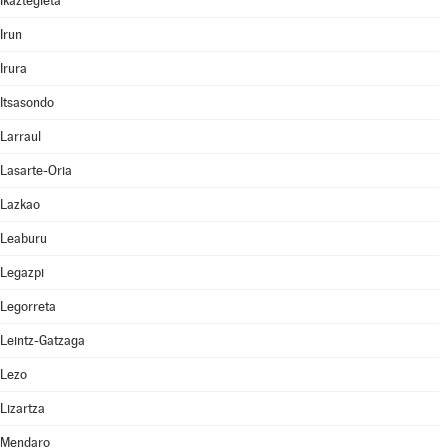
Ikaztegieta
Irun
Irura
Itsasondo
Larraul
Lasarte-Oria
Lazkao
Leaburu
Legazpi
Legorreta
Leintz-Gatzaga
Lezo
Lizartza
Mendaro