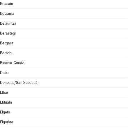
Beasain
Beizama
Belauntza
Berastegi
Bergara
Berrobi
Bidania-Goiatz
Deba
Donostia/San Sebastián
Eibar
Elduain
Elgeta
Elgoibar