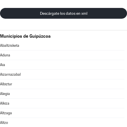
Descárgate los datos en xml
Municipios de Guipúzcoa
Abaltzisketa
Aduna
Aia
Aizarnazabal
Albiztur
Alegia
Alkiza
Altzaga
Altzo