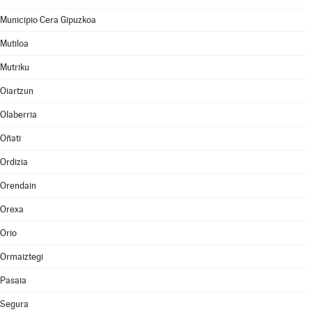
Municipio Cera Gipuzkoa
Mutiloa
Mutriku
Oiartzun
Olaberria
Oñati
Ordizia
Orendain
Orexa
Orio
Ormaiztegi
Pasaia
Segura