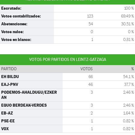
Escrutado:
100 %
Votos contabilizados:
123
69,49 %
Abstenciones:
54
30,51 %
Votos nulos:
0
0 %
Votos en blanco:
1
0,81 %
VOTOS POR PARTIDOS EN LEINTZ-GATZAGA
PARTIDO
VOTOS
%
EH BILDU
66
54,1 %
EAJ-PNV
46
37,7 %
PODEMOS-AHALDUGU/EZKER
3
2,46 %
AN
EQUO BERDEAK-VERDES
3
2,46 %
EB-AZ
2
1,64 %
PSE-EE
1
0,82 %
VOX
1
0,82 %