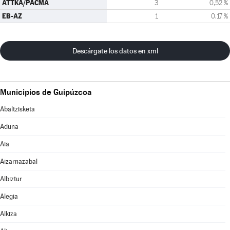
ATTKA/PACMA
3
0,52 %
EB-AZ
1
0,17 %
Descárgate los datos en xml
Municipios de Guipúzcoa
Abaltzisketa
Aduna
Aia
Aizarnazabal
Albiztur
Alegia
Alkiza