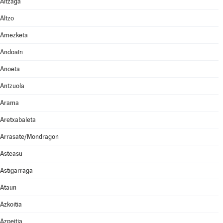
Altzaga
Altzo
Amezketa
Andoain
Anoeta
Antzuola
Arama
Aretxabaleta
Arrasate/Mondragon
Asteasu
Astigarraga
Ataun
Azkoitia
Azpeitia