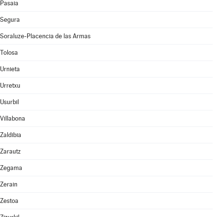
Pasaia
Segura
Soraluze-Placencia de las Armas
Tolosa
Urnieta
Urretxu
Usurbil
Villabona
Zaldibia
Zarautz
Zegama
Zerain
Zestoa