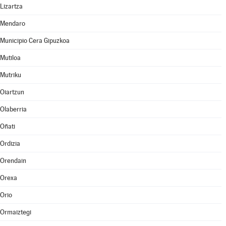
Lizartza
Mendaro
Municipio Cera Gipuzkoa
Mutiloa
Mutriku
Oiartzun
Olaberria
Oñati
Ordizia
Orendain
Orexa
Orio
Ormaiztegi