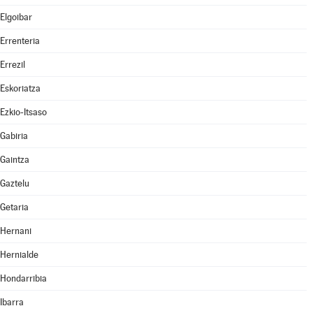
Elgoibar
Errenteria
Errezil
Eskoriatza
Ezkio-Itsaso
Gabiria
Gaintza
Gaztelu
Getaria
Hernani
Hernialde
Hondarribia
Ibarra