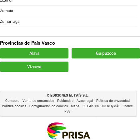
Zizurkil
Zumaia
Zumarraga
Provincias de País Vasco
Álava
Guipúzcoa
Vizcaya
EDICIONES EL PAÍS S.L.
©
Contacto
Venta de contenidos
Publicidad
Aviso legal
Política de privacidad
Política cookies
Configuración de cookies
Mapa
EL PAÍS en KIOSKOyMÁS
Índice
RSS