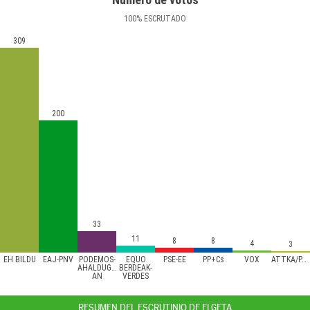
100
%
ESCRUTADO
309
200
33
11
8
8
4
3
EH BILDU
EAJ-PNV
PODEMOS-
EQUO
PSE-EE
PP+Cs
VOX
ATTKA/PACMA
AHALDUGU/EZKER
BERDEAK-
AN
VERDES
RESUMEN DEL ESCRUTINIO DE ELGETA