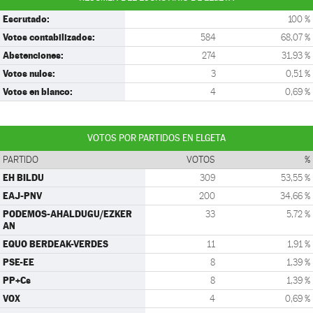
Escrutado:
100 %
Votos contabilizados:
584
68,07 %
Abstenciones:
274
31,93 %
Votos nulos:
3
0,51 %
Votos en blanco:
4
0,69 %
VOTOS POR PARTIDOS EN ELGETA
PARTIDO
VOTOS
%
EH BILDU
309
53,55 %
EAJ-PNV
200
34,66 %
PODEMOS-AHALDUGU/EZKER
33
5,72 %
AN
EQUO BERDEAK-VERDES
11
1,91 %
PSE-EE
8
1,39 %
PP+Cs
8
1,39 %
VOX
4
0,69 %