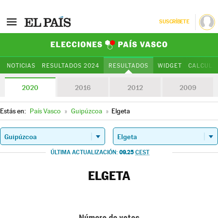
SUSCRÍBETE
Elecciones Paí
NOTICIAS
RESULTADOS 2024
RESULTADOS
WIDGET
CALCULA
2020
2016
2012
2009
Estás en:
País Vasco
»
Guipúzcoa
»
Elgeta
09.25
ÚLTIMA ACTUALIZACIÓN:
CEST
ELGETA
Número de votos