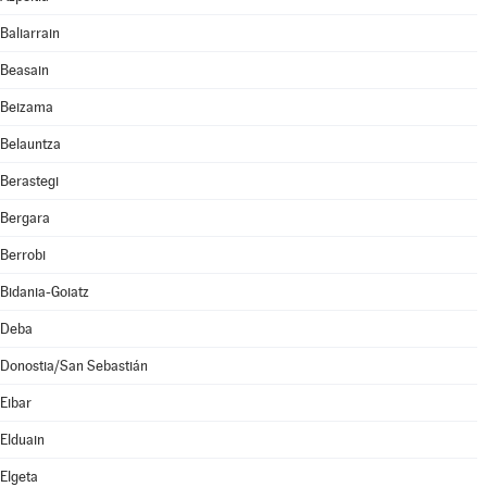
Baliarrain
Beasain
Beizama
Belauntza
Berastegi
Bergara
Berrobi
Bidania-Goiatz
Deba
Donostia/San Sebastián
Eibar
Elduain
Elgeta