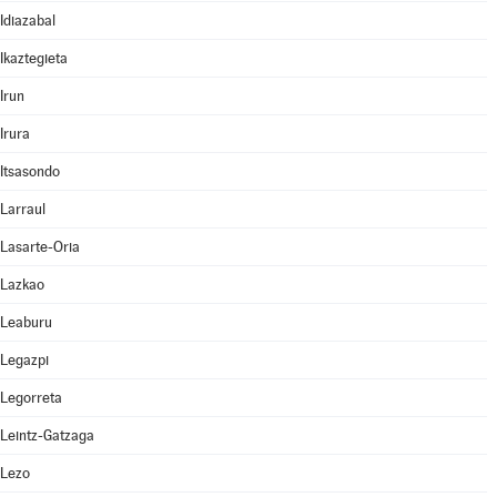
Idiazabal
Ikaztegieta
Irun
Irura
Itsasondo
Larraul
Lasarte-Oria
Lazkao
Leaburu
Legazpi
Legorreta
Leintz-Gatzaga
Lezo