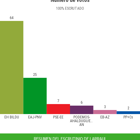
100
%
ESCRUTADO
64
25
7
6
3
2
EH BILDU
EAJ-PNV
PSE-EE
PODEMOS-
EB-AZ
PP+Cs
AHALDUGU/EZKER
AN
RESUMEN DEL ESCRUTINIO DE LARRAUL