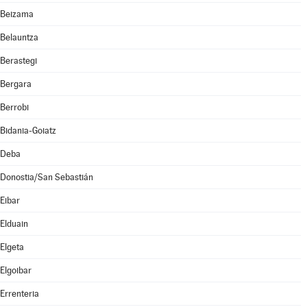
Beizama
Belauntza
Berastegi
Bergara
Berrobi
Bidania-Goiatz
Deba
Donostia/San Sebastián
Eibar
Elduain
Elgeta
Elgoibar
Errenteria