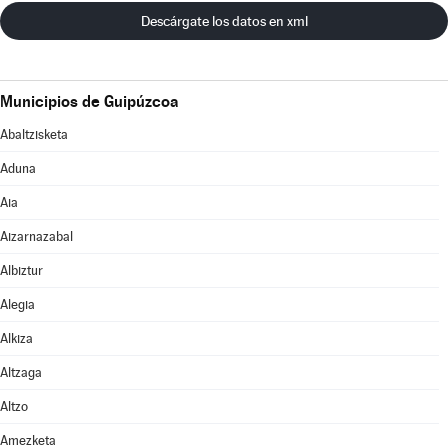
Descárgate los datos en xml
Municipios de Guipúzcoa
Abaltzisketa
Aduna
Aia
Aizarnazabal
Albiztur
Alegia
Alkiza
Altzaga
Altzo
Amezketa