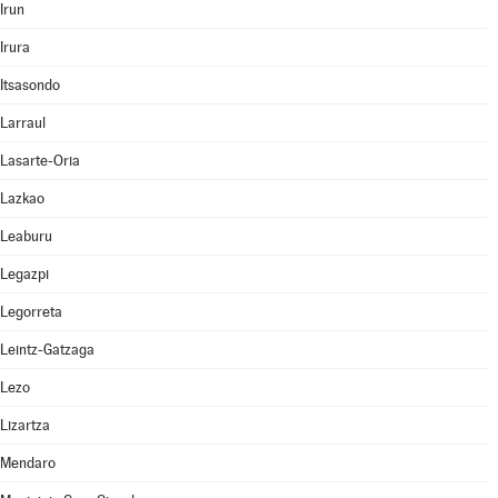
Irun
Irura
Itsasondo
Larraul
Lasarte-Oria
Lazkao
Leaburu
Legazpi
Legorreta
Leintz-Gatzaga
Lezo
Lizartza
Mendaro