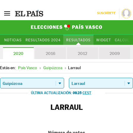
SUSCRÍBETE
Elecciones Paí
NOTICIAS
RESULTADOS 2024
RESULTADOS
WIDGET
CALCULA
2020
2016
2012
2009
Estás en:
País Vasco
»
Guipúzcoa
»
Larraul
09.25
ÚLTIMA ACTUALIZACIÓN:
CEST
LARRAUL
Número de votos