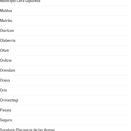
Municipio Cera Gipuzkoa
Mutiloa
Mutriku
Oiartzun
Olaberria
Oñati
Ordizia
Orendain
Orexa
Orio
Ormaiztegi
Pasaia
Segura
Soraluze-Placencia de las Armas