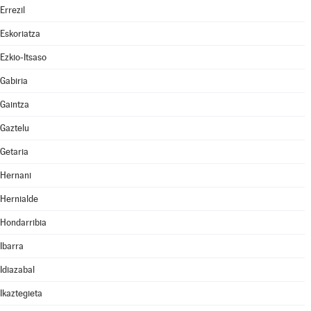
Errezil
Eskoriatza
Ezkio-Itsaso
Gabiria
Gaintza
Gaztelu
Getaria
Hernani
Hernialde
Hondarribia
Ibarra
Idiazabal
Ikaztegieta