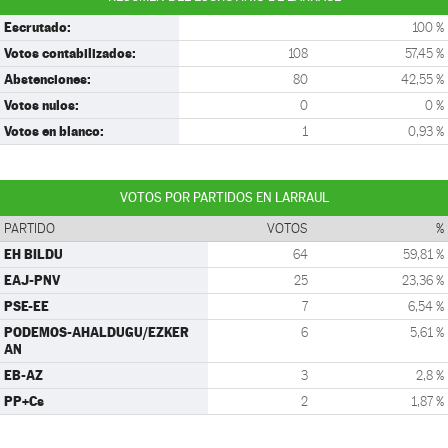
Escrutado:
100 %
Votos contabilizados:
108
57,45 %
Abstenciones:
80
42,55 %
Votos nulos:
0
0 %
Votos en blanco:
1
0,93 %
VOTOS POR PARTIDOS EN LARRAUL
PARTIDO
VOTOS
%
EH BILDU
64
59,81 %
EAJ-PNV
25
23,36 %
PSE-EE
7
6,54 %
PODEMOS-AHALDUGU/EZKER
6
5,61 %
AN
EB-AZ
3
2,8 %
PP+Cs
2
1,87 %