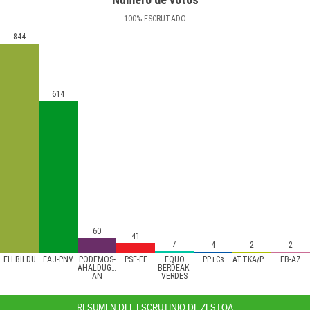
100
%
ESCRUTADO
844
614
60
41
7
4
2
2
EH BILDU
EAJ-PNV
PODEMOS-
PSE-EE
EQUO
PP+Cs
ATTKA/PACMA
EB-AZ
AHALDUGU/EZKER
BERDEAK-
AN
VERDES
RESUMEN DEL ESCRUTINIO DE ZESTOA