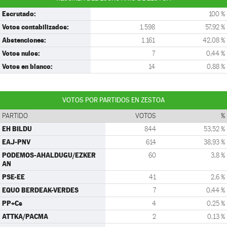
Escrutado:
100 %
Votos contabilizados:
1.598
57,92 %
Abstenciones:
1.161
42,08 %
Votos nulos:
7
0,44 %
Votos en blanco:
14
0,88 %
VOTOS POR PARTIDOS EN ZESTOA
PARTIDO
VOTOS
%
EH BILDU
844
53,52 %
EAJ-PNV
614
38,93 %
PODEMOS-AHALDUGU/EZKER
60
3,8 %
AN
PSE-EE
41
2,6 %
EQUO BERDEAK-VERDES
7
0,44 %
PP+Cs
4
0,25 %
ATTKA/PACMA
2
0,13 %