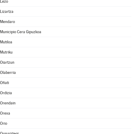
Lezo
Lizartza
Mendaro
Municipio Cera Gipuzkoa
Mutiloa
Mutriku
Oiartzun
Olaberria
Oñati
Ordizia
Orendain
Orexa
Orio
Ormaiztegi