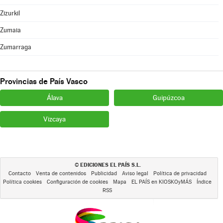
Zizurkil
Zumaia
Zumarraga
Provincias de País Vasco
Álava
Guipúzcoa
Vizcaya
EDICIONES EL PAÍS S.L.
©
Contacto
Venta de contenidos
Publicidad
Aviso legal
Política de privacidad
Política cookies
Configuración de cookies
Mapa
EL PAÍS en KIOSKOyMÁS
Índice
RSS