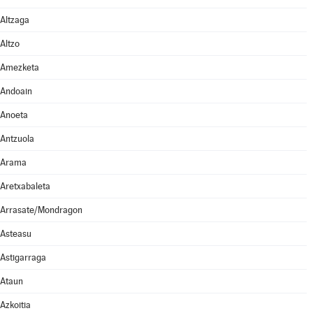
Altzaga
Altzo
Amezketa
Andoain
Anoeta
Antzuola
Arama
Aretxabaleta
Arrasate/Mondragon
Asteasu
Astigarraga
Ataun
Azkoitia