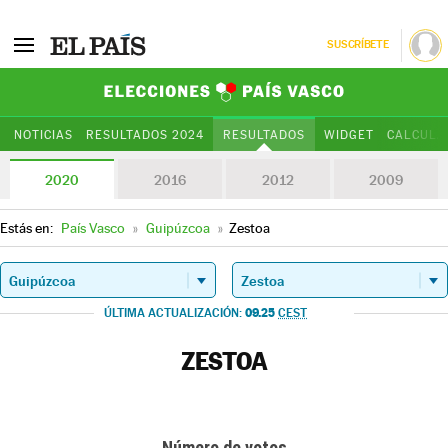
SUSCRÍBETE
Elecciones Paí
NOTICIAS
RESULTADOS 2024
RESULTADOS
WIDGET
CALCULA
2020
2016
2012
2009
Estás en:
País Vasco
»
Guipúzcoa
»
Zestoa
09.25
ÚLTIMA ACTUALIZACIÓN:
CEST
ZESTOA
Número de votos