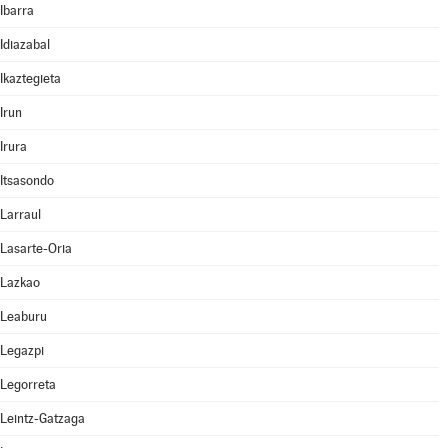
Ibarra
Idiazabal
Ikaztegieta
Irun
Irura
Itsasondo
Larraul
Lasarte-Oria
Lazkao
Leaburu
Legazpi
Legorreta
Leintz-Gatzaga