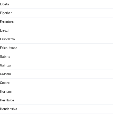
Elgeta
Elgoibar
Errenteria
Errezil
Eskoriatza
Ezkio-Itsaso
Gabiria
Gaintza
Gaztelu
Getaria
Hernani
Hernialde
Hondarribia