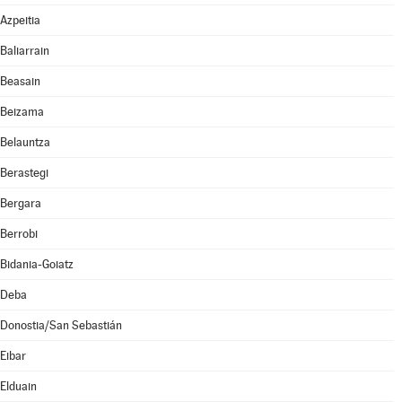
Azpeitia
Baliarrain
Beasain
Beizama
Belauntza
Berastegi
Bergara
Berrobi
Bidania-Goiatz
Deba
Donostia/San Sebastián
Eibar
Elduain