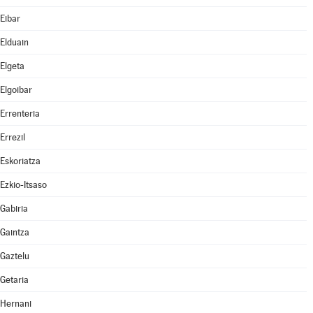
Eibar
Elduain
Elgeta
Elgoibar
Errenteria
Errezil
Eskoriatza
Ezkio-Itsaso
Gabiria
Gaintza
Gaztelu
Getaria
Hernani