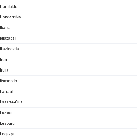
Hernialde
Hondarribia
Ibarra
Idiazabal
Ikaztegieta
Irun
Irura
Itsasondo
Larraul
Lasarte-Oria
Lazkao
Leaburu
Legazpi