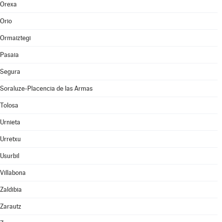
Orexa
Orio
Ormaiztegi
Pasaia
Segura
Soraluze-Placencia de las Armas
Tolosa
Urnieta
Urretxu
Usurbil
Villabona
Zaldibia
Zarautz