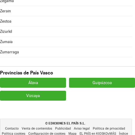
Zegama
Zerain
Zestoa
Zizurkil
Zumaia
Zumarraga
Provincias de País Vasco
Álava
Guipúzcoa
Vizcaya
EDICIONES EL PAÍS S.L.
©
Contacto
Venta de contenidos
Publicidad
Aviso legal
Política de privacidad
Política cookies
Configuración de cookies
Mapa
EL PAÍS en KIOSKOyMÁS
Índice