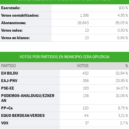
Escrutado:
100 %
Votos contabilizados:
1.398
4,95 %
Abstenciones:
26.843
95,05 %
Votos nulos:
13
0,93 %
Votos en blanco:
13
0,94 %
VOTOS POR PARTIDOS EN MUNICIPIO CERA GIPUZKOA
PARTIDO
VOTOS
%
EH BILDU
452
32,94 %
EAJ-PNV
356
25,95 %
PSE-EE
193
14,07 %
PODEMOS-AHALDUGU/EZKER
138
10,06 %
AN
PP+Cs
120
8,75 %
EQUO BERDEAK-VERDES
44
3,21 %
VOX
37
2,7 %