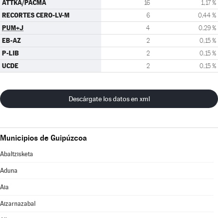
ATTKA/PACMA
16
1,17 %
RECORTES CERO-LV-M
6
0,44 %
PUM+J
4
0,29 %
EB-AZ
2
0,15 %
P-LIB
2
0,15 %
UCDE
2
0,15 %
Descárgate los datos en xml
Municipios de Guipúzcoa
Abaltzisketa
Aduna
Aia
Aizarnazabal