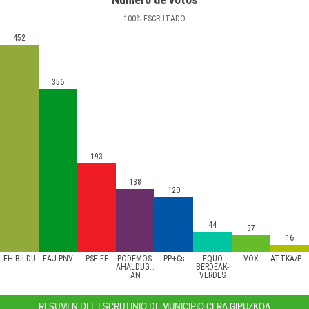
100
%
ESCRUTADO
452
356
193
138
120
44
37
16
EH BILDU
EAJ-PNV
PSE-EE
PODEMOS-
PP+Cs
EQUO
VOX
ATTKA/PACMA
AHALDUGU/EZKER
BERDEAK-
AN
VERDES
RESUMEN DEL ESCRUTINIO DE MUNICIPIO CERA GIPUZKOA