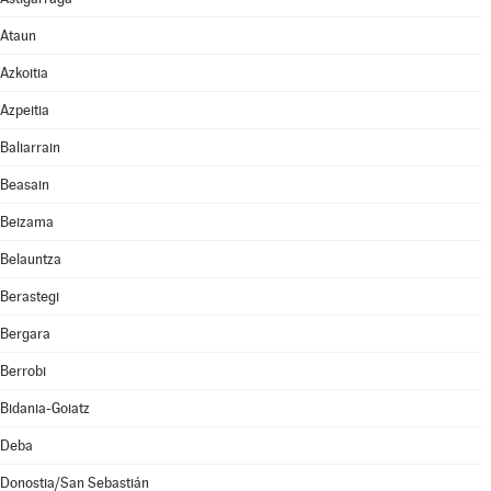
Ataun
Azkoitia
Azpeitia
Baliarrain
Beasain
Beizama
Belauntza
Berastegi
Bergara
Berrobi
Bidania-Goiatz
Deba
Donostia/San Sebastián