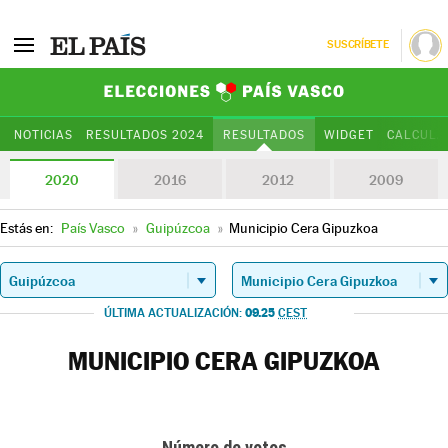
SUSCRÍBETE
Elecciones Paí
NOTICIAS
RESULTADOS 2024
RESULTADOS
WIDGET
CALCULA
2020
2016
2012
2009
Estás en:
País Vasco
»
Guipúzcoa
»
Municipio Cera Gipuzkoa
09.25
ÚLTIMA ACTUALIZACIÓN:
CEST
MUNICIPIO CERA GIPUZKOA
Número de votos