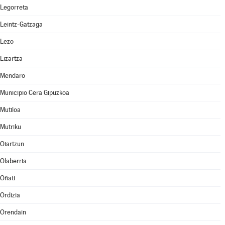
Legorreta
Leintz-Gatzaga
Lezo
Lizartza
Mendaro
Municipio Cera Gipuzkoa
Mutiloa
Mutriku
Oiartzun
Olaberria
Oñati
Ordizia
Orendain