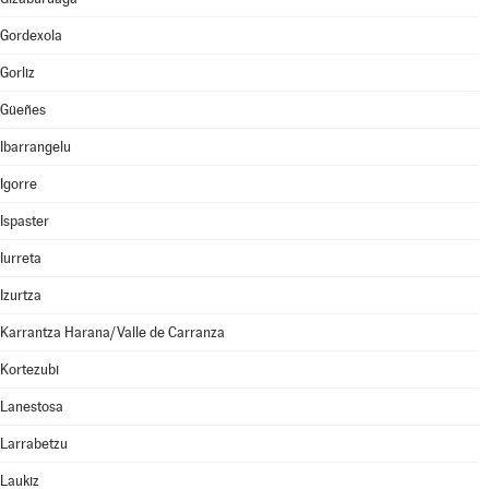
Gordexola
Gorliz
Güeñes
Ibarrangelu
Igorre
Ispaster
Iurreta
Izurtza
Karrantza Harana/Valle de Carranza
Kortezubi
Lanestosa
Larrabetzu
Laukiz