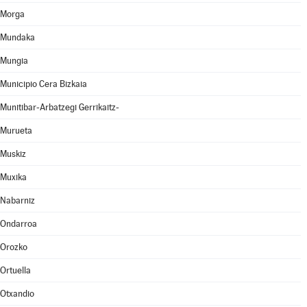
Morga
Mundaka
Mungia
Municipio Cera Bizkaia
Munitibar-Arbatzegi Gerrikaitz-
Murueta
Muskiz
Muxika
Nabarniz
Ondarroa
Orozko
Ortuella
Otxandio