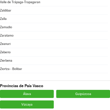
Valle de Trápaga-Trapagaran
Zaldibar
Zalla
Zamudio
Zaratamo
Zeanuri
Zeberio
Zierbena
Ziortza - Bolibar
Provincias de País Vasco
Álava
Guipúzcoa
Vizcaya