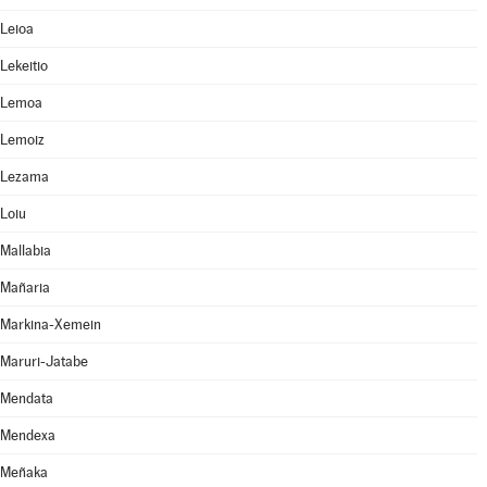
Leioa
Lekeitio
Lemoa
Lemoiz
Lezama
Loiu
Mallabia
Mañaria
Markina-Xemein
Maruri-Jatabe
Mendata
Mendexa
Meñaka