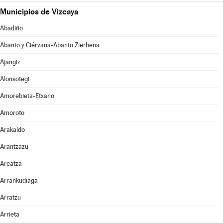
Municipios de Vizcaya
Abadiño
Abanto y Ciérvana-Abanto Zierbena
Ajangiz
Alonsotegi
Amorebieta-Etxano
Amoroto
Arakaldo
Arantzazu
Areatza
Arrankudiaga
Arratzu
Arrieta