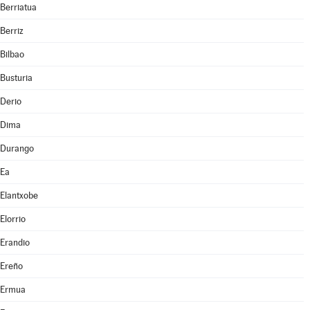
Berriatua
Berriz
Bilbao
Busturia
Derio
Dima
Durango
Ea
Elantxobe
Elorrio
Erandio
Ereño
Ermua