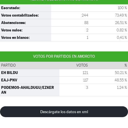
Escrutado:
100 %
Votos contabilizados:
244
73,49 %
Abstenciones:
88
26,51 %
Votos nulos:
2
0,82 %
Votos en blanco:
1
0,41 %
VOTOS POR PARTIDOS EN AMOROTO
PARTIDO
VOTOS
%
EH BILDU
121
50,21 %
EAJ-PNV
117
48,55 %
PODEMOS-AHALDUGU/EZKER
3
1,24 %
AN
Descárgate los datos en xml