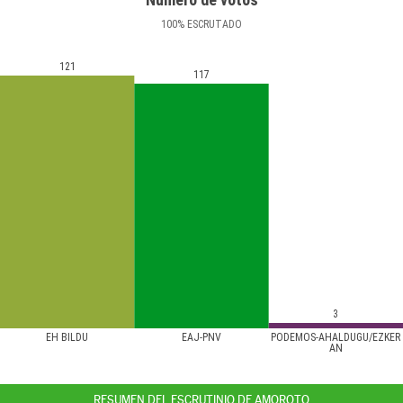
100
%
ESCRUTADO
121
117
3
EH BILDU
EAJ-PNV
PODEMOS-AHALDUGU/EZKER
AN
RESUMEN DEL ESCRUTINIO DE AMOROTO