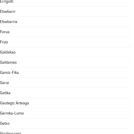
Errigoiti
Etxebarri
Etxebarria
Forua
Fruiz
Galdakao
Galdames
Gamiz-Fika
Garai
Gatika
Gautegiz Arteaga
Gernika-Lumo
Getxo
Gizaburuaga