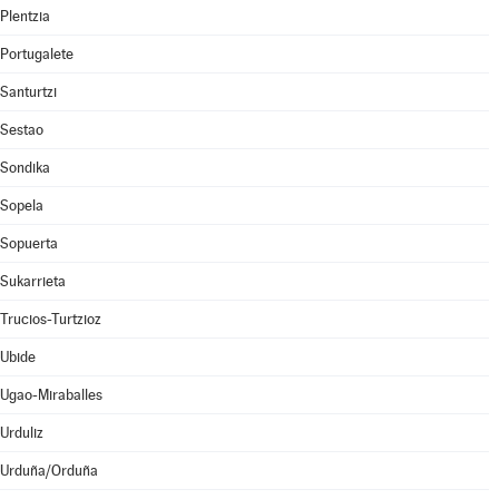
Plentzia
Portugalete
Santurtzi
Sestao
Sondika
Sopela
Sopuerta
Sukarrieta
Trucios-Turtzioz
Ubide
Ugao-Miraballes
Urduliz
Urduña/Orduña