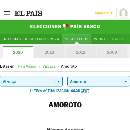
SUSCRÍBETE
Elecciones Paí
NOTICIAS
RESULTADOS 2024
RESULTADOS
WIDGET
CALCULA
2020
2016
2012
2009
Estás en:
País Vasco
»
Vizcaya
»
Amoroto
09.25
ÚLTIMA ACTUALIZACIÓN:
CEST
AMOROTO
Número de votos