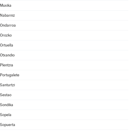
Muxika
Nabarniz
Ondarroa
Orozko
Ortuella
Otxandio
Plentzia
Portugalete
Santurtzi
Sestao
Sondika
Sopela
Sopuerta