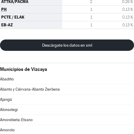
ATTKA/PACMA
2
0,26 %
PH
1
0,13 %
PCTE / ELAK
1
0,13 %
EB-AZ
1
0,13 %
Descárgate los datos en xml
Municipios de Vizcaya
Abadiño
Abanto y Ciérvana-Abanto Zierbena
Ajangiz
Alonsotegi
Amorebieta-Etxano
Amoroto