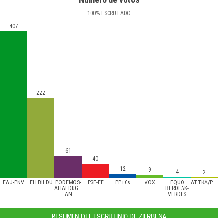
100
%
ESCRUTADO
407
222
61
40
12
9
4
2
EAJ-PNV
EH BILDU
PODEMOS-
PSE-EE
PP+Cs
VOX
EQUO
ATTKA/PACMA
AHALDUGU/EZKER
BERDEAK-
AN
VERDES
RESUMEN DEL ESCRUTINIO DE ZIERBENA