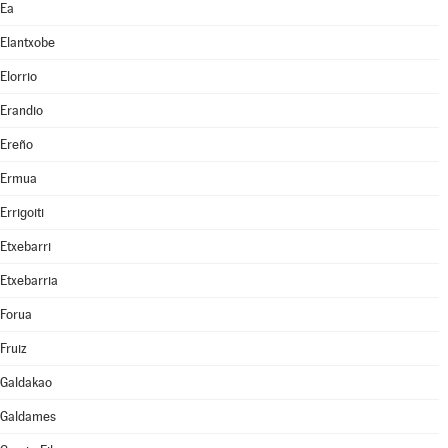
Ea
Elantxobe
Elorrio
Erandio
Ereño
Ermua
Errigoiti
Etxebarri
Etxebarria
Forua
Fruiz
Galdakao
Galdames