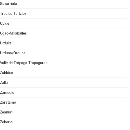
Sukarrieta
Trucios-Turtzioz
Ubide
Ugao-Miraballes
Urduliz
Urduña/Orduña
Valle de Trápaga-Trapagaran
Zaldibar
Zalla
Zamudio
Zaratamo
Zeanuri
Zeberio