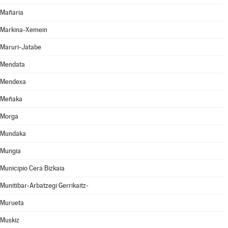
Mañaria
Markina-Xemein
Maruri-Jatabe
Mendata
Mendexa
Meñaka
Morga
Mundaka
Mungia
Municipio Cera Bizkaia
Munitibar-Arbatzegi Gerrikaitz-
Murueta
Muskiz