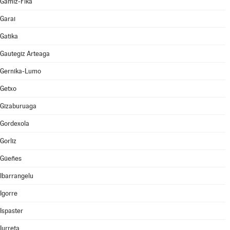
Gamiz-Fika
Garai
Gatika
Gautegiz Arteaga
Gernika-Lumo
Getxo
Gizaburuaga
Gordexola
Gorliz
Güeñes
Ibarrangelu
Igorre
Ispaster
Iurreta