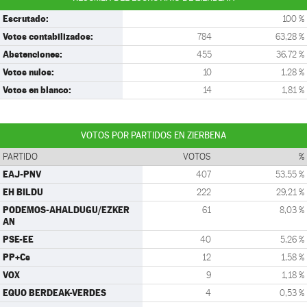
Escrutado:
100 %
Votos contabilizados:
784
63,28 %
Abstenciones:
455
36,72 %
Votos nulos:
10
1,28 %
Votos en blanco:
14
1,81 %
VOTOS POR PARTIDOS EN ZIERBENA
PARTIDO
VOTOS
%
EAJ-PNV
407
53,55 %
EH BILDU
222
29,21 %
PODEMOS-AHALDUGU/EZKER
61
8,03 %
AN
PSE-EE
40
5,26 %
PP+Cs
12
1,58 %
VOX
9
1,18 %
EQUO BERDEAK-VERDES
4
0,53 %