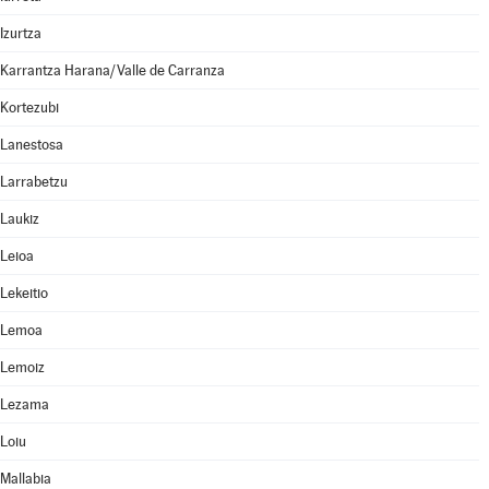
Izurtza
Karrantza Harana/Valle de Carranza
Kortezubi
Lanestosa
Larrabetzu
Laukiz
Leioa
Lekeitio
Lemoa
Lemoiz
Lezama
Loiu
Mallabia