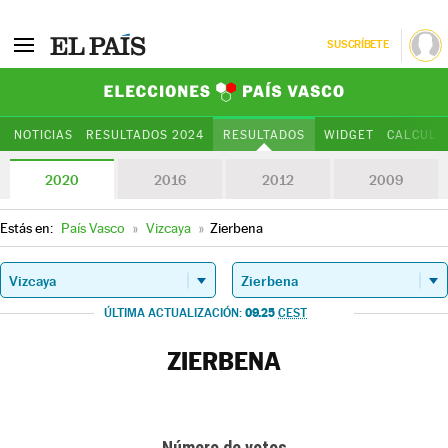
SUSCRÍBETE
Elecciones Paí
NOTICIAS
RESULTADOS 2024
RESULTADOS
WIDGET
CALCULA
2020
2016
2012
2009
Estás en:
País Vasco
»
Vizcaya
»
Zierbena
09.25
ÚLTIMA ACTUALIZACIÓN:
CEST
ZIERBENA
Número de votos