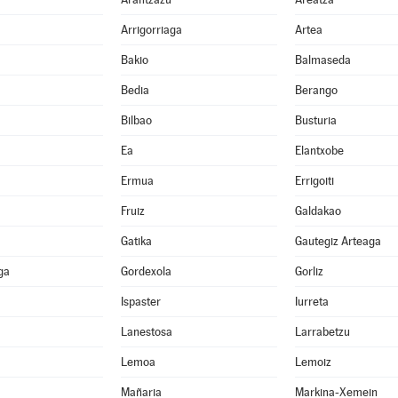
Arrigorriaga
Artea
Bakio
Balmaseda
Bedia
Berango
Bilbao
Busturia
Ea
Elantxobe
Ermua
Errigoiti
Fruiz
Galdakao
Gatika
Gautegiz Arteaga
ga
Gordexola
Gorliz
Ispaster
Iurreta
Lanestosa
Larrabetzu
Lemoa
Lemoiz
Mañaria
Markina-Xemein