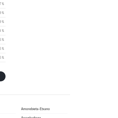
7 %
9 %
9 %
4 %
6 %
5 %
5 %
Amorebieta-Etxano
Arrankudiaga