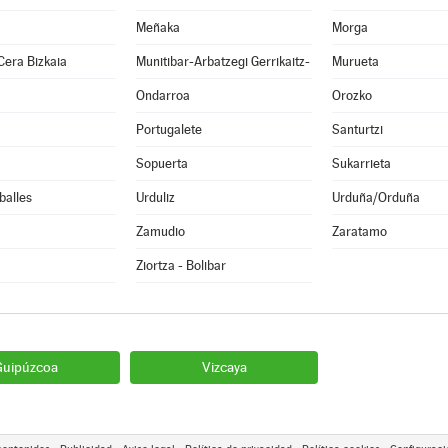
Meñaka
Morga
Cera Bizkaia
Munitibar-Arbatzegi Gerrikaitz-
Murueta
Ondarroa
Orozko
Portugalete
Santurtzi
Sopuerta
Sukarrieta
balles
Urduliz
Urduña/Orduña
Zamudio
Zaratamo
Ziortza - Bolibar
Guipúzcoa
Vizcaya