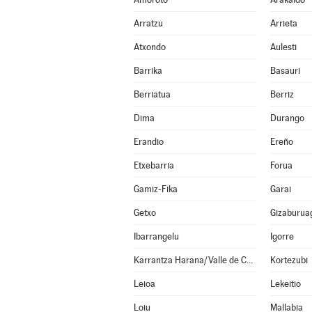
Arratzu
Arrieta
Atxondo
Aulesti
Barrika
Basauri
Berriatua
Berriz
Dima
Durango
Erandio
Ereño
Etxebarria
Forua
Gamiz-Fika
Garai
Getxo
Gizaburua
Ibarrangelu
Igorre
Karrantza Harana/Valle de Carranza
Kortezubi
Leioa
Lekeitio
Loiu
Mallabia