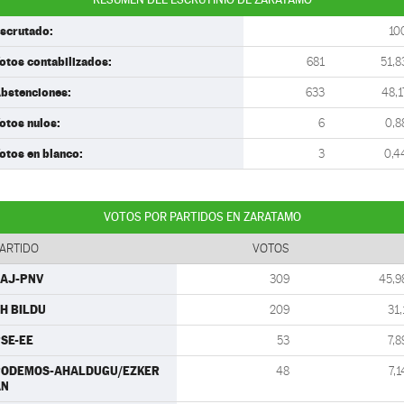
scrutado:
10
otos contabilizados:
681
51,8
bstenciones:
633
48,1
otos nulos:
6
0,8
otos en blanco:
3
0,4
VOTOS POR PARTIDOS EN ZARATAMO
ARTIDO
VOTOS
AJ-PNV
309
45,9
H BILDU
209
31,
SE-EE
53
7,8
PODEMOS-AHALDUGU/EZKER
48
7,1
AN