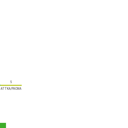
5
ATTKA/PACMA