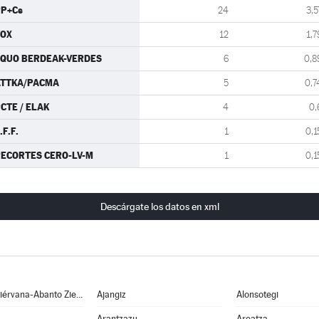
P+Cs
24
3,5
VOX
12
1,7
QUO BERDEAK-VERDES
6
0,8
ATTKA/PACMA
5
0,7
CTE / ELAK
4
0,
.F.F.
1
0,1
ECORTES CERO-LV-M
1
0,1
Descárgate los datos en xml
Abanto y Ciérvana-Abanto Zierbena
Ajangiz
Alonsotegi
Arantzazu
Areatza