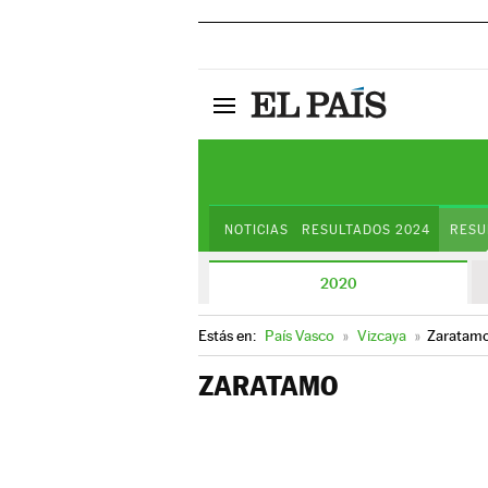
NOTICIAS
RESULTADOS 2024
RESU
2020
Estás en:
País Vasco
»
Vizcaya
»
Zaratam
ZARATAMO