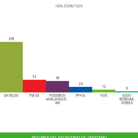
100
%
ESCRUTADO
209
53
48
24
12
6
EH BILDU
PSE-EE
PODEMOS-
PP+Cs
VOX
EQUO
AHALDUGU/EZKER
BERDEAK-
AN
VERDES
RESUMEN DEL ESCRUTINIO DE ZARATAMO