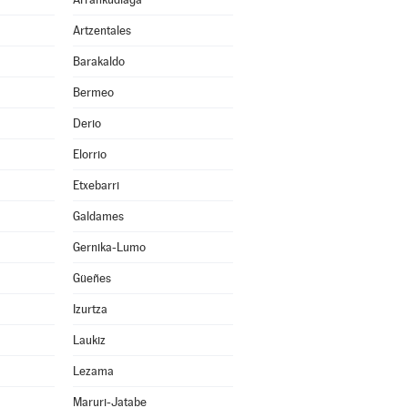
Artzentales
Barakaldo
Bermeo
Derio
Elorrio
Etxebarri
Galdames
Gernika-Lumo
Güeñes
Izurtza
Laukiz
Lezama
Maruri-Jatabe