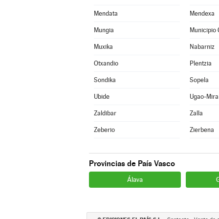
Mendata
Mendexa
Mungia
Municipio 
Muxika
Nabarniz
Otxandio
Plentzia
Sondika
Sopela
Ubide
Ugao-Mira
Zaldibar
Zalla
Zeberio
Zierbena
Provincias de País Vasco
Álava