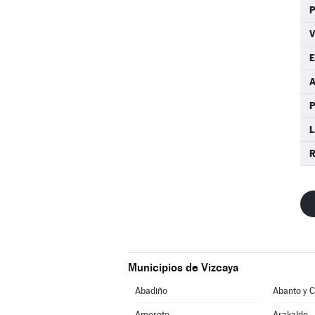
P
E
P
L
R
Municipios de Vizcaya
Abadiño
Amoroto
Arakaldo