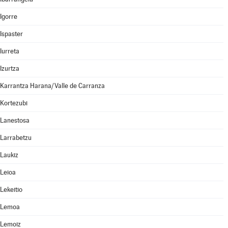
Igorre
Ispaster
Iurreta
Izurtza
Karrantza Harana/Valle de Carranza
Kortezubi
Lanestosa
Larrabetzu
Laukiz
Leioa
Lekeitio
Lemoa
Lemoiz