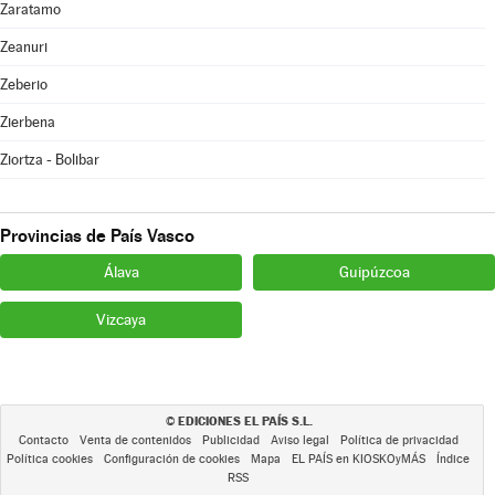
Zaratamo
Zeanuri
Zeberio
Zierbena
Ziortza - Bolibar
Provincias de País Vasco
Álava
Guipúzcoa
Vizcaya
EDICIONES EL PAÍS S.L.
©
Contacto
Venta de contenidos
Publicidad
Aviso legal
Política de privacidad
Política cookies
Configuración de cookies
Mapa
EL PAÍS en KIOSKOyMÁS
Índice
RSS