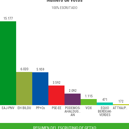
100
%
ESCRUTADO
15.177
6.020
5.959
3.592
2.092
1.115
471
172
EAJ-PNV
EH BILDU
PP+Cs
PSE-EE
PODEMOS-
VOX
EQUO
ATTKA/PACMA
AHALDUGU/EZKER
BERDEAK-
AN
VERDES
RESUMEN DEL ESCRUTINIO DE GETXO