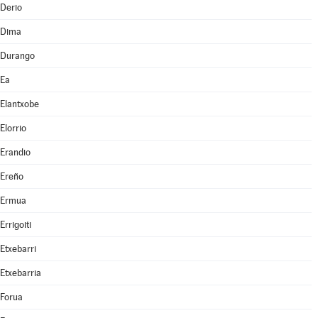
Derio
Dima
Durango
Ea
Elantxobe
Elorrio
Erandio
Ereño
Ermua
Errigoiti
Etxebarri
Etxebarria
Forua