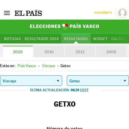
SUSCRÍBETE
Elecciones Paí
NOTICIAS
RESULTADOS 2024
RESULTADOS
WIDGET
CALCULA
2020
2016
2012
2009
Estás en:
País Vasco
»
Vizcaya
»
Getxo
09.25
ÚLTIMA ACTUALIZACIÓN:
CEST
GETXO
Número de votos