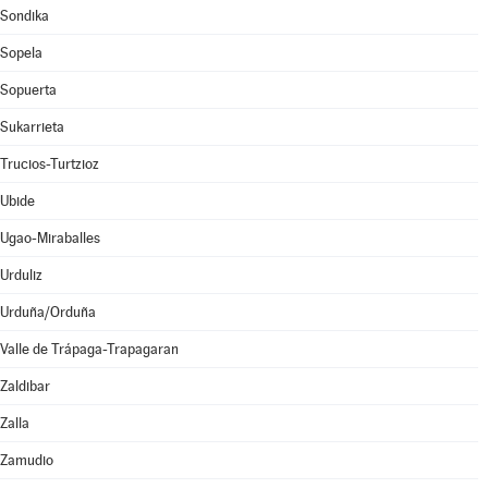
Sondika
Sopela
Sopuerta
Sukarrieta
Trucios-Turtzioz
Ubide
Ugao-Miraballes
Urduliz
Urduña/Orduña
Valle de Trápaga-Trapagaran
Zaldibar
Zalla
Zamudio