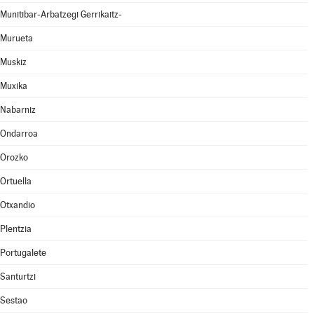
Munitibar-Arbatzegi Gerrikaitz-
Murueta
Muskiz
Muxika
Nabarniz
Ondarroa
Orozko
Ortuella
Otxandio
Plentzia
Portugalete
Santurtzi
Sestao