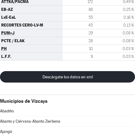
ATTKA/PACMA
172
0,49 %
EB-AZ
88
0,25 %
LxE-EaL
55
0,16 %
RECORTES CERO-LV-M
45
0,13 %
PUM+J
29
0,08 %
PCTE / ELAK
28
0,08 %
PH
10
0,03 %
L.F.F.
9
0,03 %
Descárgate los datos en xml
Municipios de Vizcaya
Abadiño
Abanto y Ciérvana-Abanto Zierbena
Ajangiz