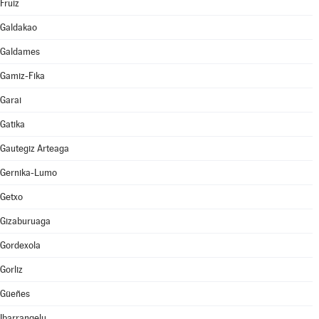
Fruiz
Galdakao
Galdames
Gamiz-Fika
Garai
Gatika
Gautegiz Arteaga
Gernika-Lumo
Getxo
Gizaburuaga
Gordexola
Gorliz
Güeñes
Ibarrangelu