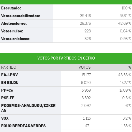
Escrutado:
100 %
Votos contabilizados:
35.416
57,31 %
Abstenciones:
26.376
42,69 %
Votos nulos:
228
0,64 %
Votos en blanco:
326
0,93 %
VOTOS POR PARTIDOS EN GETXO
PARTIDO
VOTOS
%
EAJ-PNV
15.177
43,53 %
EH BILDU
6.020
17,27 %
PP+Cs
5.959
17,09 %
PSE-EE
3.592
10,3 %
PODEMOS-AHALDUGU/EZKER
2.092
6 %
AN
VOX
1.115
3,2 %
EQUO BERDEAK-VERDES
471
1,35 %