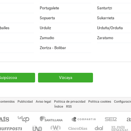
Portugalete
Santurtzi
Sopuerta
Sukarrieta
balles
Urduliz
Urduña/Orduña
Zamudio
Zaratamo
Ziortza - Bolibar
Guipúzcoa
Vizcaya
contenidos
Publicidad
Aviso legal
Política de privacidad
Política cookies
Configuraci
Índice
RSS