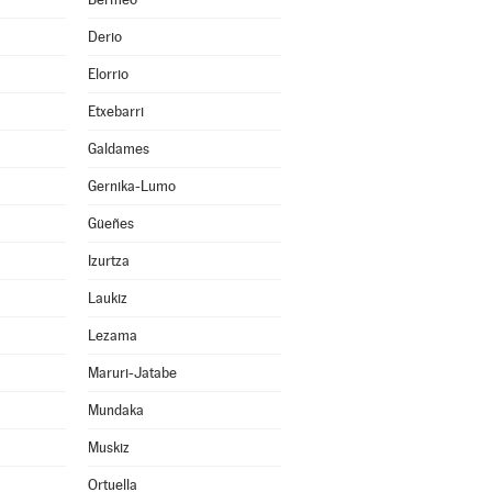
Derio
Elorrio
Etxebarri
Galdames
Gernika-Lumo
Güeñes
Izurtza
Laukiz
Lezama
Maruri-Jatabe
Mundaka
Muskiz
Ortuella