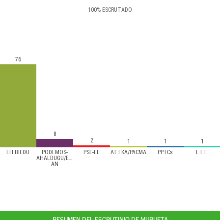
100
%
ESCRUTADO
76
8
2
1
1
1
EH BILDU
PODEMOS-
PSE-EE
ATTKA/PACMA
PP+Cs
L.F.F.
AHALDUGU/EZKER
AN
RESUMEN DEL ESCRUTINIO DE MURUETA