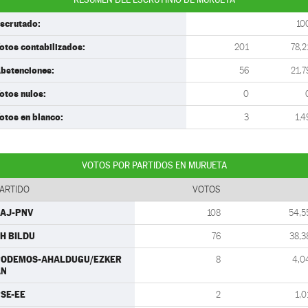
scrutado:
10
otos contabilizados:
201
78,2
bstenciones:
56
21,7
otos nulos:
0
otos en blanco:
3
1,4
VOTOS POR PARTIDOS EN MURUETA
ARTIDO
VOTOS
AJ-PNV
108
54,5
H BILDU
76
38,3
PODEMOS-AHALDUGU/EZKER
8
4,0
AN
SE-EE
2
1,0