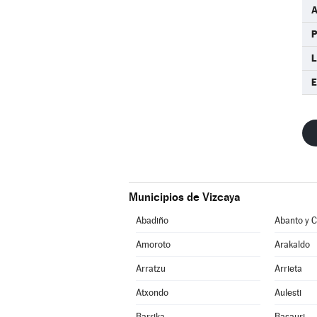
P
L
E
Municipios de Vizcaya
Abadiño
Amoroto
Arakaldo
Arratzu
Arrieta
Atxondo
Aulesti
Barrika
Basauri