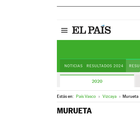
NOTICIAS
RESULTADOS 2024
RESU
2020
Estás en:
País Vasco
»
Vizcaya
»
Murueta
MURUETA