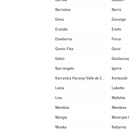
Berriatua
Berriz
Dima
Durango
Erandio
Ereño
Etxebarria
Forua
Gamiz-Fika
Garai
Getxo
Gizaburua
Ibarrangelu
Igorre
Karrantza Harana/Valle de Carranza
Kortezubi
Leioa
Lekeitio
Loiu
Mallabia
Mendata
Mendexa
Mungia
Municipio 
Muxika
Nabarniz