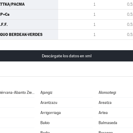
ATTKA/PACMA
1
0,5
P+Cs
1
0,5
.F.F.
1
0,5
QUO BERDEAK-VERDES
1
0,5
Descárgate los datos en xml
Abanto y Ciérvana-Abanto Zierbena
Ajangiz
Alonsotegi
Arantzazu
Areatza
Arrigorriaga
Artea
Bakio
Balmaseda
Bedia
Berango