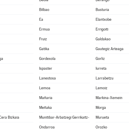
Bilbao
Busturia
Ea
Elantxobe
Ermua
Errigoiti
Fruiz
Galdakao
Gatika
Gautegiz Arteaga
ga
Gordexola
Gorliz
Ispaster
Iurreta
Lanestosa
Larrabetzu
Lemoa
Lemoiz
Mañaria
Markina-Xemein
Meñaka
Morga
Cera Bizkaia
Munitibar-Arbatzegi Gerrikaitz-
Murueta
Ondarroa
Orozko