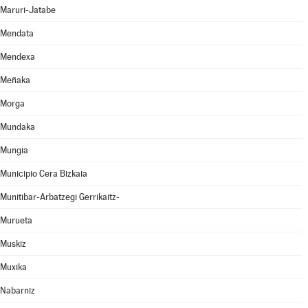
Maruri-Jatabe
Mendata
Mendexa
Meñaka
Morga
Mundaka
Mungia
Municipio Cera Bizkaia
Munitibar-Arbatzegi Gerrikaitz-
Murueta
Muskiz
Muxika
Nabarniz