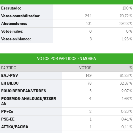
Escrutado:
100 %
Votos contabilizados:
244
70,72 %
Abstenciones:
101
29,28 %
Votos nulos:
0
0 %
Votos en blanco:
3
1,23 %
VOTOS POR PARTIDOS EN MORGA
PARTIDO
VOTOS
%
EAJ-PNV
149
61,83 %
EH BILDU
78
32,37 %
EQUO BERDEAK-VERDES
5
2,07 %
PODEMOS-AHALDUGU/EZKER
4
1,66 %
AN
PP+Cs
2
0,83 %
PSE-EE
1
0,41 %
ATTKA/PACMA
1
0,41 %