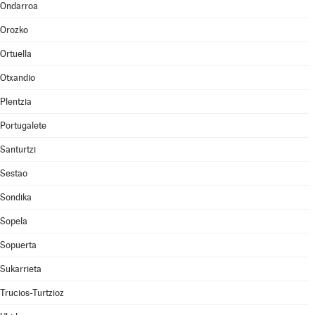
Ondarroa
Orozko
Ortuella
Otxandio
Plentzia
Portugalete
Santurtzi
Sestao
Sondika
Sopela
Sopuerta
Sukarrieta
Trucios-Turtzioz