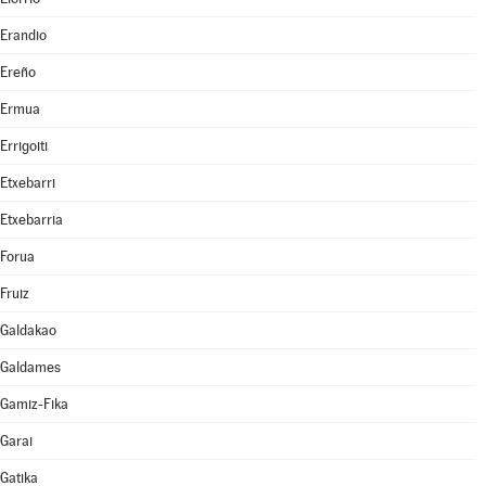
Erandio
Ereño
Ermua
Errigoiti
Etxebarri
Etxebarria
Forua
Fruiz
Galdakao
Galdames
Gamiz-Fika
Garai
Gatika