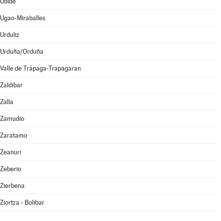
Ubide
Ugao-Miraballes
Urduliz
Urduña/Orduña
Valle de Trápaga-Trapagaran
Zaldibar
Zalla
Zamudio
Zaratamo
Zeanuri
Zeberio
Zierbena
Ziortza - Bolibar