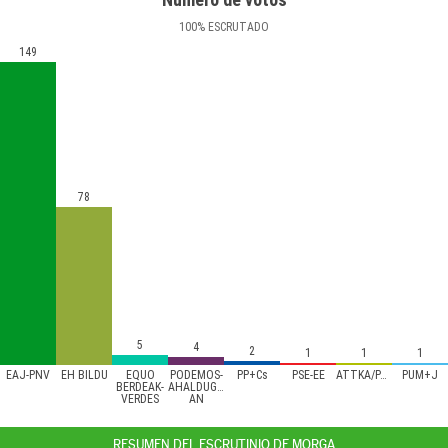
100
%
ESCRUTADO
149
78
5
4
2
1
1
1
EAJ-PNV
EH BILDU
EQUO
PODEMOS-
PP+Cs
PSE-EE
ATTKA/PACMA
PUM+J
BERDEAK-
AHALDUGU/EZKER
VERDES
AN
RESUMEN DEL ESCRUTINIO DE MORGA