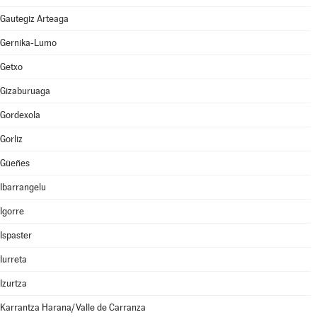
Gautegiz Arteaga
Gernika-Lumo
Getxo
Gizaburuaga
Gordexola
Gorliz
Güeñes
Ibarrangelu
Igorre
Ispaster
Iurreta
Izurtza
Karrantza Harana/Valle de Carranza