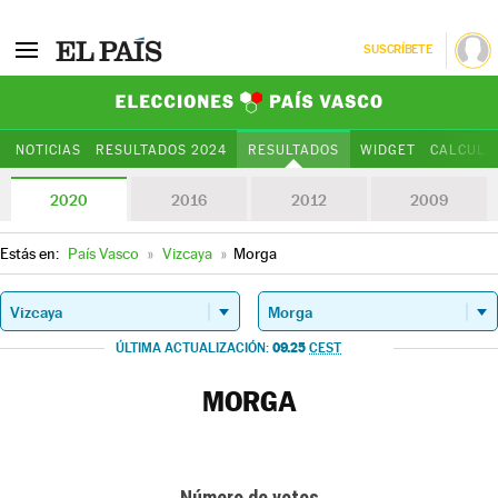
SUSCRÍBETE
Elecciones Paí
NOTICIAS
RESULTADOS 2024
RESULTADOS
WIDGET
CALCULA
2020
2016
2012
2009
Estás en:
País Vasco
»
Vizcaya
»
Morga
09.25
ÚLTIMA ACTUALIZACIÓN:
CEST
MORGA
Número de votos