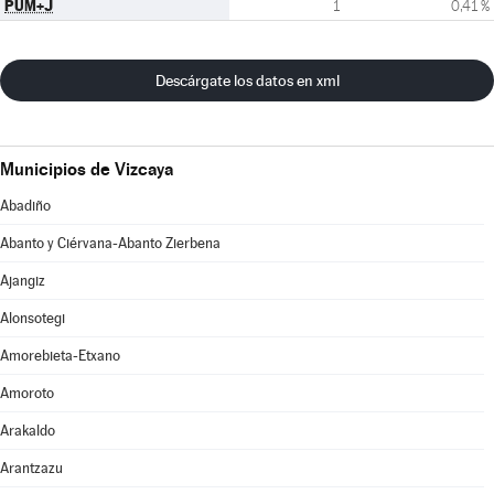
PUM+J
1
0,41 %
Descárgate los datos en xml
Municipios de Vizcaya
Abadiño
Abanto y Ciérvana-Abanto Zierbena
Ajangiz
Alonsotegi
Amorebieta-Etxano
Amoroto
Arakaldo
Arantzazu