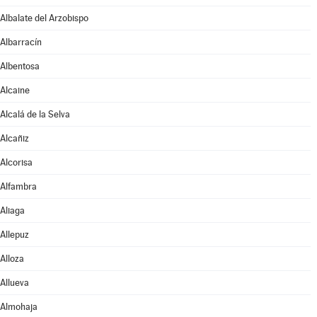
Albalate del Arzobispo
Albarracín
Albentosa
Alcaine
Alcalá de la Selva
Alcañiz
Alcorisa
Alfambra
Aliaga
Allepuz
Alloza
Allueva
Almohaja