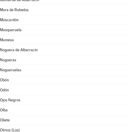
Mora de Rubielos
Moscardón
Mosqueruela
Muniesa
Noguera de Albarracín
Nogueras
Nogueruelas
Obón
Odón
Ojos Negros
Olba
Oliete
Olmos (Los)