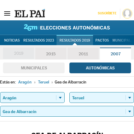
SUSCRÍBETE
26M | Elec
NOTICIAS
RESULTADOS 2023
RESULTADOS 2019
PACTOS
MUNICIPALE
2019
2015
2011
2007
MUNICIPALES
AUTONÓMICAS
Estás en:
Aragón
»
Teruel
»
Gea de Albarracín