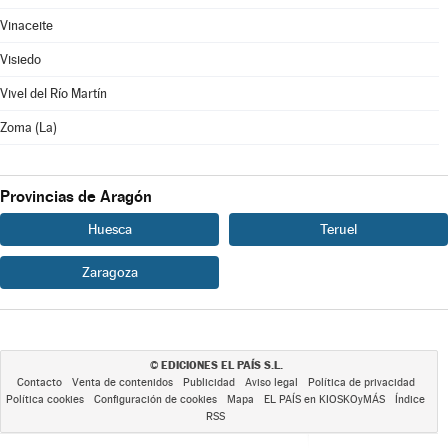
Vinaceite
Visiedo
Vivel del Río Martín
Zoma (La)
Provincias de Aragón
Huesca
Teruel
Zaragoza
EDICIONES EL PAÍS S.L.
©
Contacto
Venta de contenidos
Publicidad
Aviso legal
Política de privacidad
Política cookies
Configuración de cookies
Mapa
EL PAÍS en KIOSKOyMÁS
Índice
RSS