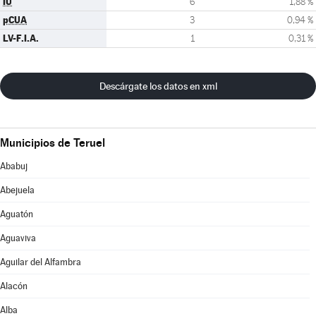
IU
6
1,88 %
pCUA
3
0,94 %
LV-F.I.A.
1
0,31 %
Descárgate los datos en xml
Municipios de Teruel
Ababuj
Abejuela
Aguatón
Aguaviva
Aguilar del Alfambra
Alacón
Alba