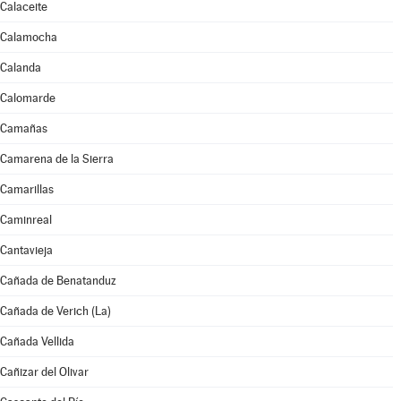
Calaceite
Calamocha
Calanda
Calomarde
Camañas
Camarena de la Sierra
Camarillas
Caminreal
Cantavieja
Cañada de Benatanduz
Cañada de Verich (La)
Cañada Vellida
Cañizar del Olivar