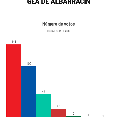
GEA DE ALBARRACÍN
Número de votos
100
%
ESCRUTADO
141
100
48
20
6
3
1