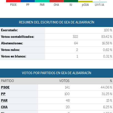
PSOE
PP
PAR
CHA
IU
pCUA
LV-F.I.A.
RESUMEN DEL ESCRUTINIO DE GEA DE ALBARRACÍN
Escrutado:
100 %
Votos contabilizados:
322
83,42 %
Abstenciones:
64
16,58 %
Votos nulos:
2
0,62 %
Votos en blanco:
1
0,31 %
VOTOS POR PARTIDOS EN GEA DE ALBARRACÍN
PARTIDO
VOTOS
%
PSOE
141
44,06 %
PP
100
31,25 %
PAR
48
15 %
CHA
20
6,25 %