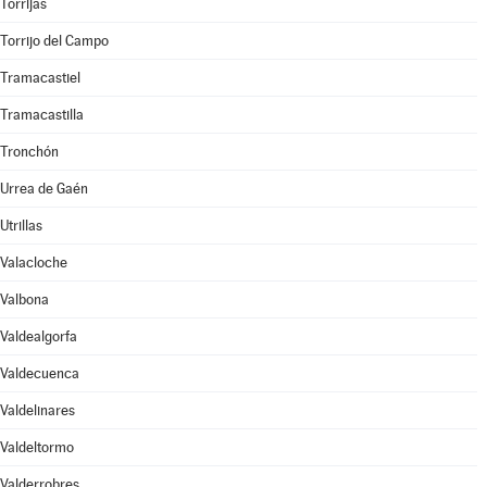
Torrijas
Torrijo del Campo
Tramacastiel
Tramacastilla
Tronchón
Urrea de Gaén
Utrillas
Valacloche
Valbona
Valdealgorfa
Valdecuenca
Valdelinares
Valdeltormo
Valderrobres