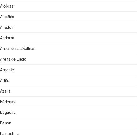
Alobras
Alpeñés
Anadón
Andorra
Arcos de las Salinas
Arens de Lledó
Argente
Ariño
Azaila
Bádenas
Báguena
Bañón
Barrachina