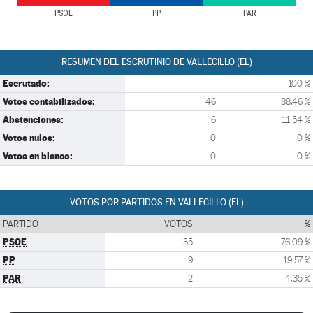
PSOE
PP
PAR
RESUMEN DEL ESCRUTINIO DE VALLECILLO (EL)
Escrutado:
100 %
Votos contabilizados:
46
88,46 %
Abstenciones:
6
11,54 %
Votos nulos:
0
0 %
Votos en blanco:
0
0 %
VOTOS POR PARTIDOS EN VALLECILLO (EL)
PARTIDO
VOTOS
%
PSOE
35
76,09 %
PP
9
19,57 %
PAR
2
4,35 %