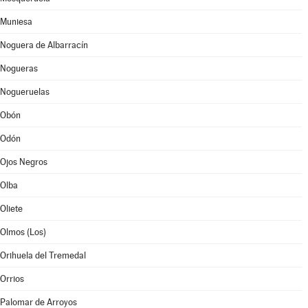
Muniesa
Noguera de Albarracín
Nogueras
Nogueruelas
Obón
Odón
Ojos Negros
Olba
Oliete
Olmos (Los)
Orihuela del Tremedal
Orrios
Palomar de Arroyos