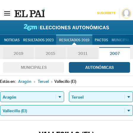
SUSCRÍBETE
26M | Elec
NOTICIAS
RESULTADOS 2023
RESULTADOS 2019
PACTOS
MUNICIPALE
2019
2015
2011
2007
MUNICIPALES
AUTONÓMICAS
Estás en:
Aragón
»
Teruel
»
Vallecillo (El)