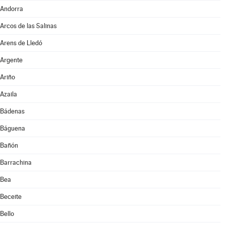
Andorra
Arcos de las Salinas
Arens de Lledó
Argente
Ariño
Azaila
Bádenas
Báguena
Bañón
Barrachina
Bea
Beceite
Bello