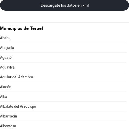
Descárgate los datos en xml
Municipios de Teruel
Ababuj
Abejuela
Aguatón
Aguaviva
Aguilar del Alfambra
Alacón
Alba
Albalate del Arzobispo
Albarracín
Albentosa