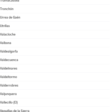
Tramacastilla
Tronchón
Urrea de Gaén
Utrillas
Valacloche
Valbona
Valdealgorfa
Valdecuenca
Valdelinares
Valdeltormo
Valderrobres
Valjunquera
Vallecillo (El)
Veguillas de la Sierra