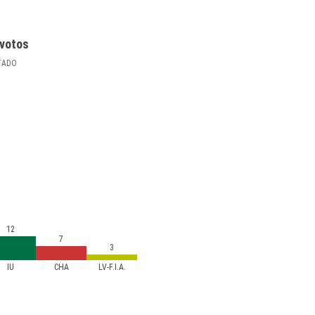
votos
TADO
12
7
3
IU
CHA
LV-F.I.A.