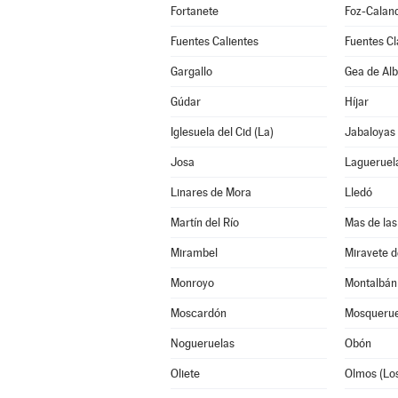
Fortanete
Foz-Calan
Fuentes Calientes
Fuentes Cl
Gargallo
Gea de Alb
Gúdar
Híjar
Iglesuela del Cid (La)
Jabaloyas
Josa
Lagueruel
Linares de Mora
Lledó
Martín del Río
Mas de las
Mirambel
Miravete d
Monroyo
Montalbán
Moscardón
Mosquerue
Nogueruelas
Obón
Oliete
Olmos (Lo