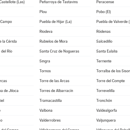
Castellote (Las)
Peñarroya de Tastavins
Peracense
Plou
Pobo (El)
l Campo
Puebla de Híjar (La)
Puebla de Valverde (
Riodeva
Ródenas
e la Cérida
Rubielos de Mora
Salcedillo
 del Río
Santa Cruz de Nogueras
Santa Eulalia
Singra
Terriente
Tornos
Torralba de los Siso
rcas
Torre de las Arcas
Torre del Compte
a de Jiloca
Torres de Albarracín
Torrevelilla
iel
Tramacastilla
Tronchón
e
Valbona
Valdealgorfa
mo
Valderrobres
Valjunquera