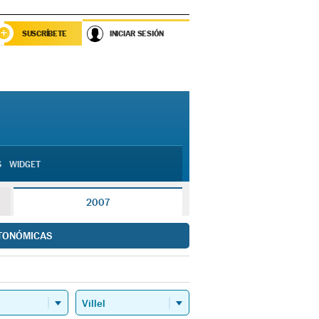
SUSCRÍBETE
INICIAR SESIÓN
S
WIDGET
2007
TONÓMICAS