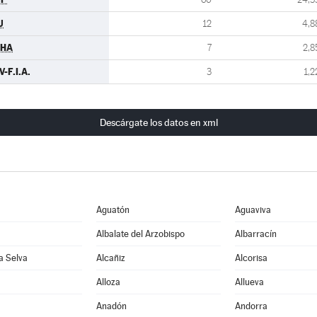
U
12
4,8
CHA
7
2,8
V-F.I.A.
3
1,2
Descárgate los datos en xml
Aguatón
Aguaviva
Albalate del Arzobispo
Albarracín
la Selva
Alcañiz
Alcorisa
Alloza
Allueva
Anadón
Andorra