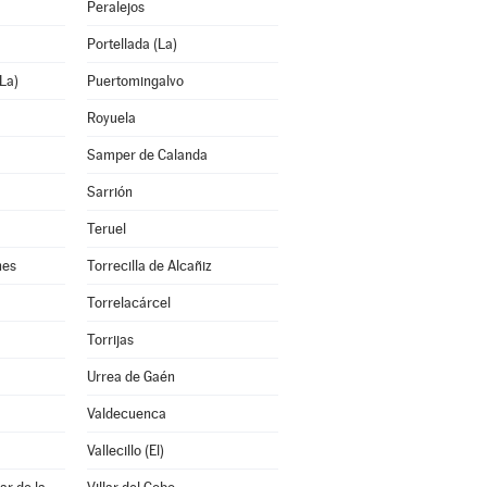
Peralejos
Portellada (La)
La)
Puertomingalvo
Royuela
Samper de Calanda
Sarrión
Teruel
nes
Torrecilla de Alcañiz
Torrelacárcel
Torrijas
Urrea de Gaén
Valdecuenca
Vallecillo (El)