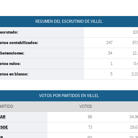
RESUMEN DEL ESCRUTINIO DE VILLEL
scrutado:
10
otos contabilizados:
247
87,
bstenciones:
34
12,
otos nulos:
1
0,
otos en blanco:
5
2,0
VOTOS POR PARTIDOS EN VILLEL
ARTIDO
VOTOS
PAR
86
34,9
PSOE
73
29,6
PP
60
24,3