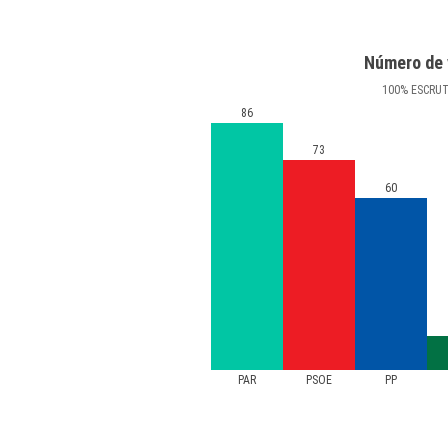
Número de 
100
%
ESCRU
86
73
60
PAR
PSOE
PP