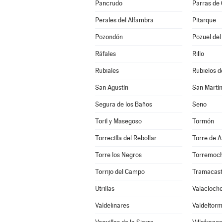
Pancrudo
Parras de 
Perales del Alfambra
Pitarque
Pozondón
Pozuel de
Ráfales
Rillo
Rubiales
Rubielos d
San Agustín
San Martín
Segura de los Baños
Seno
Toril y Masegoso
Tormón
Torrecilla del Rebollar
Torre de A
Torre los Negros
Torremoch
Torrijo del Campo
Tramacast
Utrillas
Valacloch
Valdelinares
Valdeltor