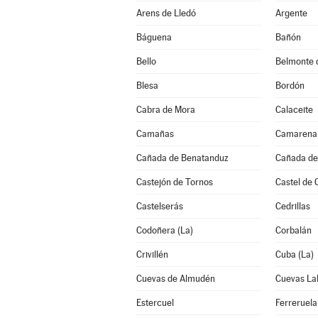
Arens de Lledó
Argente
Báguena
Bañón
Bello
Belmonte 
Blesa
Bordón
Cabra de Mora
Calaceite
Camañas
Camarena 
Cañada de Benatanduz
Cañada de 
Castejón de Tornos
Castel de 
Castelserás
Cedrillas
Codoñera (La)
Corbalán
Crivillén
Cuba (La)
Cuevas de Almudén
Cuevas La
Estercuel
Ferreruela