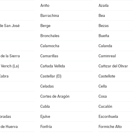
Ariño
Azaila
Barrachina
Bea
de San José
Berge
Bezas
Bronchales
Bueña
Calamocha
Calanda
de la Sierra
Camarillas
Caminreal
Verich (La)
Cañada Vellida
Cañizar del Olivar
Cabra
Castellar (El)
Castellote
Celadas
Cella
Cortes de Aragón
Cosa
Cubla
Cucalón
bradas
Ejulve
Escorihuela
 de Huerva
Fonfría
Formiche Alto