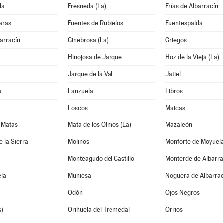
da
Fresneda (La)
Frías de Albarracín
aras
Fuentes de Rubielos
Fuentespalda
arracín
Ginebrosa (La)
Griegos
Hinojosa de Jarque
Hoz de la Vieja (La)
Jarque de la Val
Jatiel
a
Lanzuela
Libros
Loscos
Maicas
 Matas
Mata de los Olmos (La)
Mazaleón
e la Sierra
Molinos
Monforte de Moyuel
Monteagudo del Castillo
Monterde de Albarra
la
Muniesa
Noguera de Albarrac
Odón
Ojos Negros
s)
Orihuela del Tremedal
Orrios