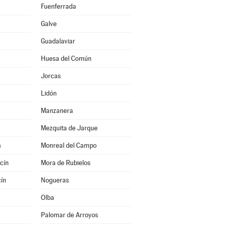
Fuenferrada
Galve
Guadalaviar
Huesa del Común
Jorcas
Lidón
Manzanera
Mezquita de Jarque
a
Monreal del Campo
cín
Mora de Rubielos
ín
Nogueras
Olba
Palomar de Arroyos