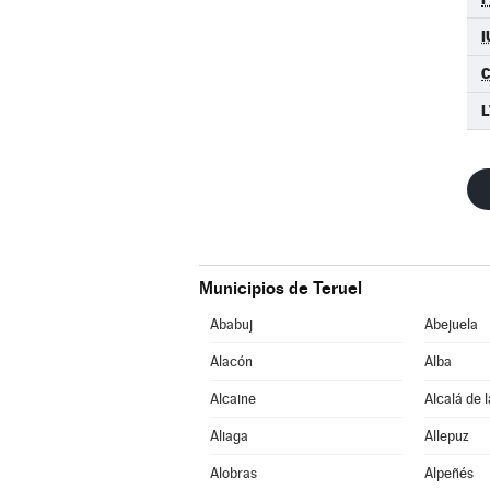
I
L
Municipios de Teruel
Ababuj
Abejuela
Alacón
Alba
Alcaine
Alcalá de 
Aliaga
Allepuz
Alobras
Alpeñés