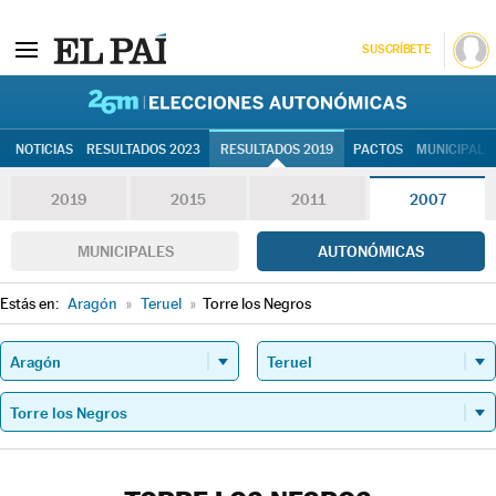
SUSCRÍBETE
26M | Elec
NOTICIAS
RESULTADOS 2023
RESULTADOS 2019
PACTOS
MUNICIPALE
2019
2015
2011
2007
MUNICIPALES
AUTONÓMICAS
Estás en:
Aragón
»
Teruel
»
Torre los Negros