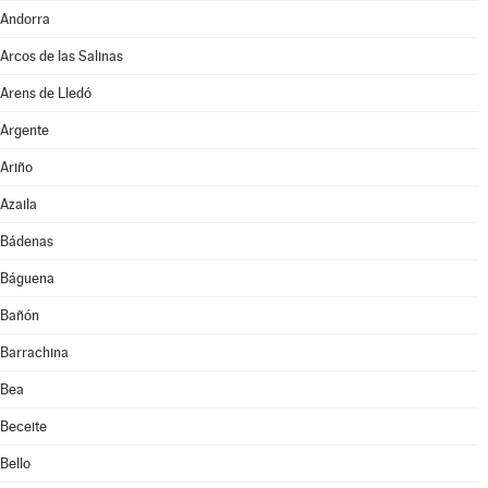
Andorra
Arcos de las Salinas
Arens de Lledó
Argente
Ariño
Azaila
Bádenas
Báguena
Bañón
Barrachina
Bea
Beceite
Bello