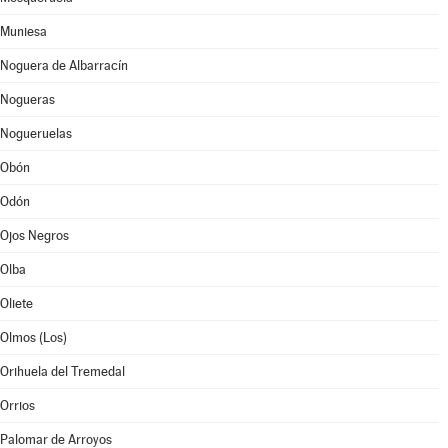
Muniesa
Noguera de Albarracín
Nogueras
Nogueruelas
Obón
Odón
Ojos Negros
Olba
Oliete
Olmos (Los)
Orihuela del Tremedal
Orrios
Palomar de Arroyos