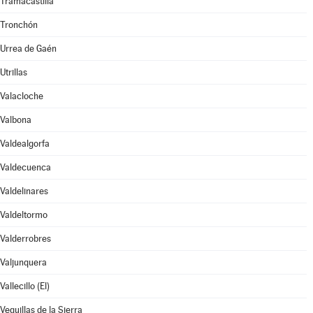
Tramacastilla
Tronchón
Urrea de Gaén
Utrillas
Valacloche
Valbona
Valdealgorfa
Valdecuenca
Valdelinares
Valdeltormo
Valderrobres
Valjunquera
Vallecillo (El)
Veguillas de la Sierra