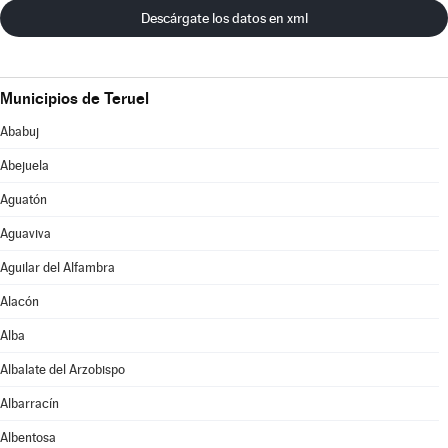
Descárgate los datos en xml
Municipios de Teruel
Ababuj
Abejuela
Aguatón
Aguaviva
Aguilar del Alfambra
Alacón
Alba
Albalate del Arzobispo
Albarracín
Albentosa