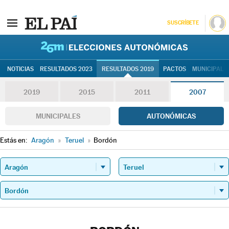
SUSCRÍBETE
26M | Elec
NOTICIAS
RESULTADOS 2023
RESULTADOS 2019
PACTOS
MUNICIPALE
2019
2015
2011
2007
MUNICIPALES
AUTONÓMICAS
Estás en:
Aragón
»
Teruel
»
Bordón