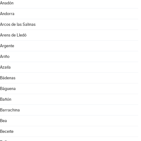
Anadón
Andorra
Arcos de las Salinas
Arens de Lledó
Argente
Ariño
Azaila
Bádenas
Báguena
Bañón
Barrachina
Bea
Beceite