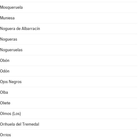
Mosqueruela
Muniesa
Noguera de Albarracín
Nogueras
Nogueruelas
Obón
Odón
Ojos Negros
Olba
Oliete
Olmos (Los)
Orihuela del Tremedal
Orrios