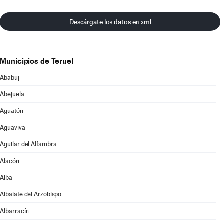
Descárgate los datos en xml
Municipios de Teruel
Ababuj
Abejuela
Aguatón
Aguaviva
Aguilar del Alfambra
Alacón
Alba
Albalate del Arzobispo
Albarracín