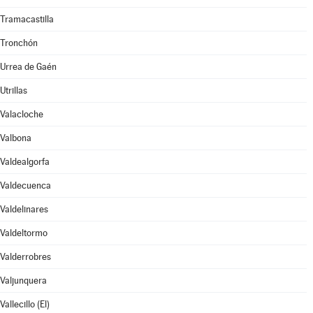
Tramacastilla
Tronchón
Urrea de Gaén
Utrillas
Valacloche
Valbona
Valdealgorfa
Valdecuenca
Valdelinares
Valdeltormo
Valderrobres
Valjunquera
Vallecillo (El)