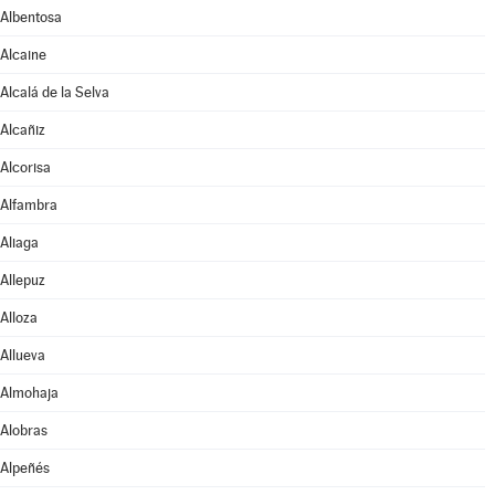
Albentosa
Alcaine
Alcalá de la Selva
Alcañiz
Alcorisa
Alfambra
Aliaga
Allepuz
Alloza
Allueva
Almohaja
Alobras
Alpeñés