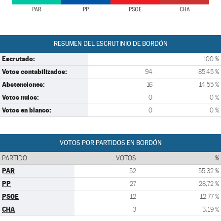
PAR
PP
PSOE
CHA
RESUMEN DEL ESCRUTINIO DE BORDÓN
Escrutado:
100 %
Votos contabilizados:
94
85,45 %
Abstenciones:
16
14,55 %
Votos nulos:
0
0 %
Votos en blanco:
0
0 %
VOTOS POR PARTIDOS EN BORDÓN
PARTIDO
VOTOS
%
PAR
52
55,32 %
PP
27
28,72 %
PSOE
12
12,77 %
CHA
3
3,19 %