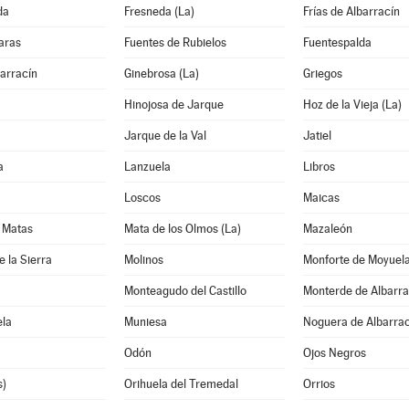
da
Fresneda (La)
Frías de Albarracín
aras
Fuentes de Rubielos
Fuentespalda
arracín
Ginebrosa (La)
Griegos
Hinojosa de Jarque
Hoz de la Vieja (La)
Jarque de la Val
Jatiel
a
Lanzuela
Libros
Loscos
Maicas
 Matas
Mata de los Olmos (La)
Mazaleón
e la Sierra
Molinos
Monforte de Moyuel
Monteagudo del Castillo
Monterde de Albarra
la
Muniesa
Noguera de Albarrac
Odón
Ojos Negros
s)
Orihuela del Tremedal
Orrios