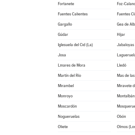
Fortanete
Foz-Calan
Fuentes Calientes
Fuentes Cl
Gargallo
Gea de Alb
Gúdar
Híjar
Iglesuela del Cid (La)
Jabaloyas
Josa
Lagueruel
Linares de Mora
Lledó
Martín del Río
Mas de las
Mirambel
Miravete d
Monroyo
Montalbán
Moscardón
Mosquerue
Nogueruelas
Obón
Oliete
Olmos (Lo