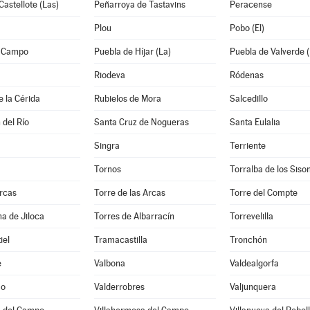
Castellote (Las)
Peñarroya de Tastavins
Peracense
Plou
Pobo (El)
l Campo
Puebla de Híjar (La)
Puebla de Valverde (
Riodeva
Ródenas
e la Cérida
Rubielos de Mora
Salcedillo
 del Río
Santa Cruz de Nogueras
Santa Eulalia
Singra
Terriente
Tornos
Torralba de los Siso
rcas
Torre de las Arcas
Torre del Compte
a de Jiloca
Torres de Albarracín
Torrevelilla
iel
Tramacastilla
Tronchón
e
Valbona
Valdealgorfa
mo
Valderrobres
Valjunquera