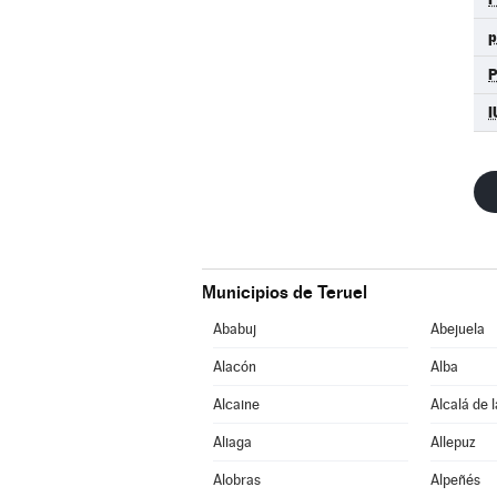
I
Municipios de Teruel
Ababuj
Abejuela
Alacón
Alba
Alcaine
Alcalá de 
Aliaga
Allepuz
Alobras
Alpeñés