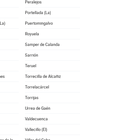
Peralejos
Portellada (La)
La)
Puertomingalvo
Royuela
Samper de Calanda
Sarrión
Teruel
nes
Torrecilla de Alcañiz
Torrelacárcel
Torrijas
Urrea de Gaén
Valdecuenca
Vallecillo (El)