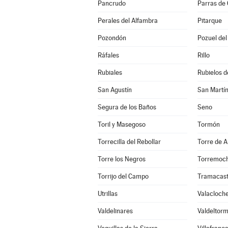
Pancrudo
Parras de 
Perales del Alfambra
Pitarque
Pozondón
Pozuel de
Ráfales
Rillo
Rubiales
Rubielos d
San Agustín
San Martín
Segura de los Baños
Seno
Toril y Masegoso
Tormón
Torrecilla del Rebollar
Torre de A
Torre los Negros
Torremoch
Torrijo del Campo
Tramacast
Utrillas
Valacloch
Valdelinares
Valdeltor