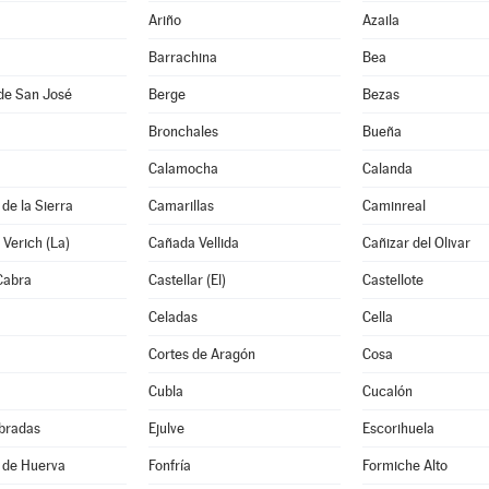
Ariño
Azaila
Barrachina
Bea
de San José
Berge
Bezas
Bronchales
Bueña
Calamocha
Calanda
de la Sierra
Camarillas
Caminreal
Verich (La)
Cañada Vellida
Cañizar del Olivar
Cabra
Castellar (El)
Castellote
Celadas
Cella
Cortes de Aragón
Cosa
Cubla
Cucalón
bradas
Ejulve
Escorihuela
 de Huerva
Fonfría
Formiche Alto