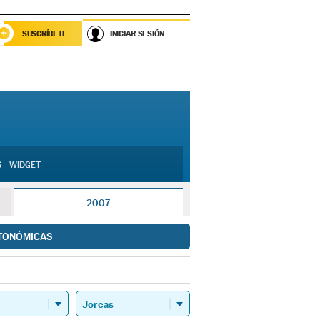
SUSCRÍBETE
INICIAR SESIÓN
S
WIDGET
2007
TONÓMICAS