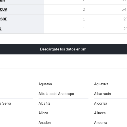
pCUA
2
5,4
PSOE
1
2,
U
1
2,
Descárgate los datos en xml
Aguatón
Aguaviva
Albalate del Arzobispo
Albarracín
la Selva
Alcañiz
Alcorisa
Alloza
Allueva
Anadón
Andorra