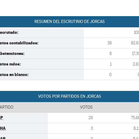
RESUMEN DEL ESCRUTINIO DE JORCAS
scrutado:
10
otos contabilizados:
38
82,6
bstenciones:
8
17,3
otos nulos:
1
2,6
otos en blanco:
0
VOTOS POR PARTIDOS EN JORCAS
ARTIDO
VOTOS
PP
28
75,6
CHA
3
8,1
PAR
2
5,4