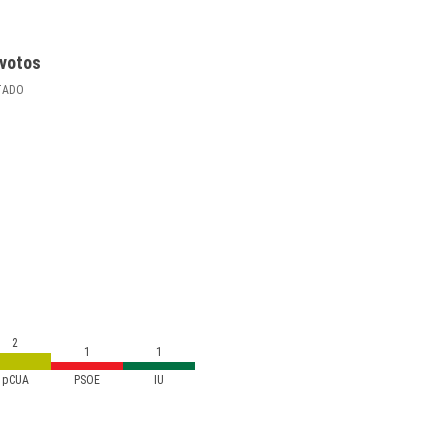
votos
TADO
2
1
1
pCUA
PSOE
IU