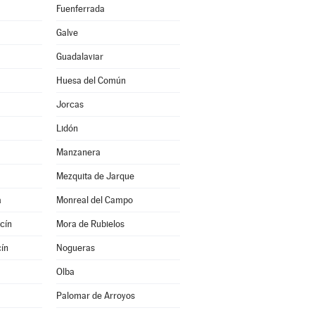
Fuenferrada
Galve
Guadalaviar
Huesa del Común
Jorcas
Lidón
Manzanera
Mezquita de Jarque
a
Monreal del Campo
cín
Mora de Rubielos
ín
Nogueras
Olba
Palomar de Arroyos