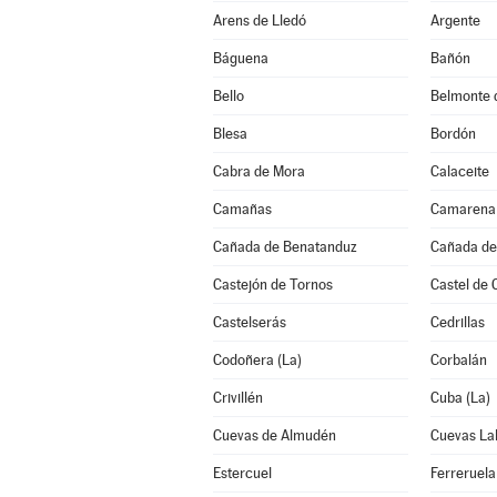
Arens de Lledó
Argente
Báguena
Bañón
Bello
Belmonte 
Blesa
Bordón
Cabra de Mora
Calaceite
Camañas
Camarena 
Cañada de Benatanduz
Cañada de 
Castejón de Tornos
Castel de 
Castelserás
Cedrillas
Codoñera (La)
Corbalán
Crivillén
Cuba (La)
Cuevas de Almudén
Cuevas La
Estercuel
Ferreruela