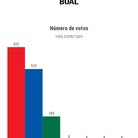
BOAL
Número de votos
100
%
ESCRUTADO
692
529
180
8
4
4
4