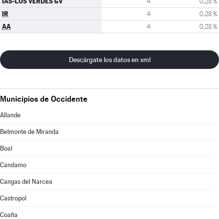
IAS-LOS VERDES GV
4
0,28 %
IR
4
0,28 %
AA
4
0,28 %
Descárgate los datos en xml
Municipios de Occidente
Allande
Belmonte de Miranda
Boal
Candamo
Cangas del Narcea
Castropol
Coaña