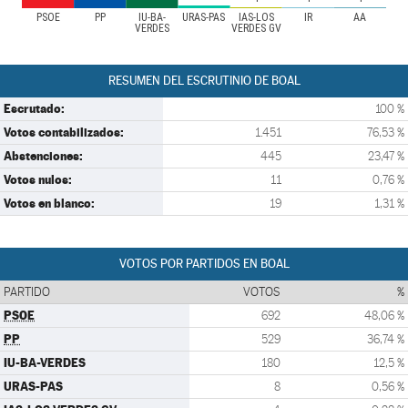
PSOE
PP
IU-BA-
URAS-PAS
IAS-LOS
IR
AA
VERDES
VERDES GV
RESUMEN DEL ESCRUTINIO DE BOAL
Escrutado:
100 %
Votos contabilizados:
1.451
76,53 %
Abstenciones:
445
23,47 %
Votos nulos:
11
0,76 %
Votos en blanco:
19
1,31 %
VOTOS POR PARTIDOS EN BOAL
PARTIDO
VOTOS
%
PSOE
692
48,06 %
PP
529
36,74 %
IU-BA-VERDES
180
12,5 %
URAS-PAS
8
0,56 %