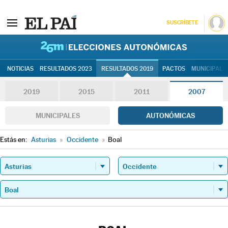
SUSCRÍBETE
26M | Elec
NOTICIAS
RESULTADOS 2023
RESULTADOS 2019
PACTOS
MUNICIPALE
2019
2015
2011
2007
MUNICIPALES
AUTONÓMICAS
Estás en:
Asturias
»
Occidente
»
Boal