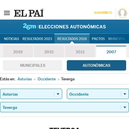
SUSCRÍBETE
26M | Elec
NOTICIAS
RESULTADOS 2023
RESULTADOS 2019
PACTOS
MUNICIPALE
2019
2015
2011
2007
MUNICIPALES
AUTONÓMICAS
Estás en:
Asturias
»
Occidente
»
Teverga