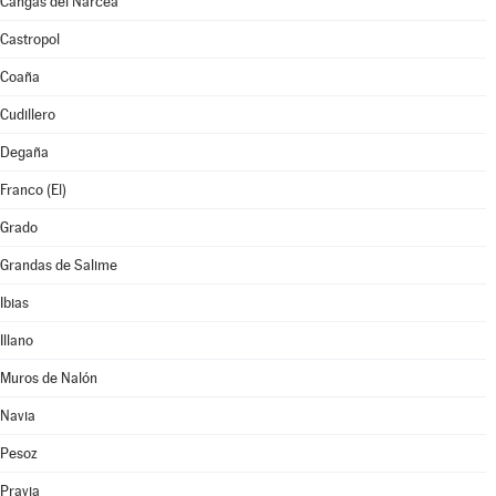
Cangas del Narcea
Castropol
Coaña
Cudillero
Degaña
Franco (El)
Grado
Grandas de Salime
Ibias
Illano
Muros de Nalón
Navia
Pesoz
Pravia