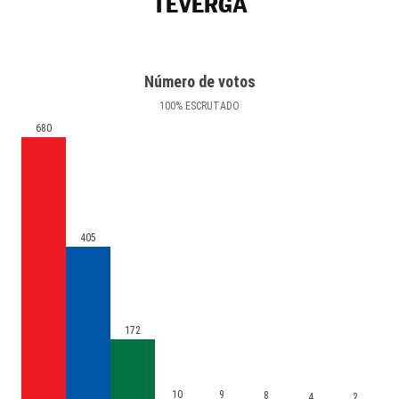
TEVERGA
Número de votos
100
%
ESCRUTADO
680
405
172
10
9
8
4
2