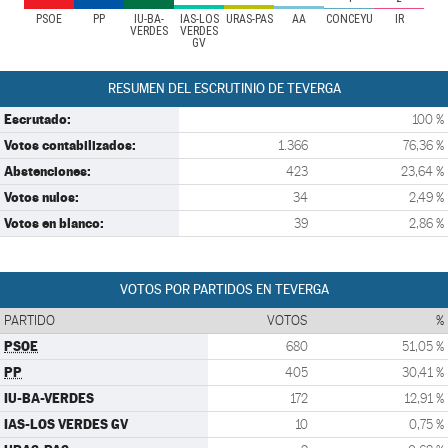
PSOE
PP
IU-BA-
IAS-LOS
URAS-PAS
AA
CONCEYU
IR
VERDES
VERDES
GV
RESUMEN DEL ESCRUTINIO DE TEVERGA
Escrutado:
100 %
Votos contabilizados:
1.366
76,36 %
Abstenciones:
423
23,64 %
Votos nulos:
34
2,49 %
Votos en blanco:
39
2,86 %
VOTOS POR PARTIDOS EN TEVERGA
PARTIDO
VOTOS
%
PSOE
680
51,05 %
PP
405
30,41 %
IU-BA-VERDES
172
12,91 %
IAS-LOS VERDES GV
10
0,75 %