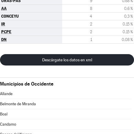
URAS-PAS
9
0,68 %
AA
8
0,6 %
CONCEYU
4
0,3 %
IR
2
0,15 %
PCPE
2
0,15 %
DN
1
0,08 %
Descárgate los datos en xml
Municipios de Occidente
Allande
Belmonte de Miranda
Boal
Candamo