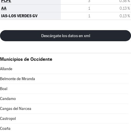
PCPE
3
0,38 %
AA
1
0,13 %
IAS-LOS VERDES GV
1
0,13 %
Descárgate los datos en xml
Municipios de Occidente
Allande
Belmonte de Miranda
Boal
Candamo
Cangas del Narcea
Castropol
Coaña