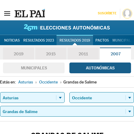
SUSCRÍBETE
26M | Elec
NOTICIAS
RESULTADOS 2023
RESULTADOS 2019
PACTOS
MUNICIPALE
2019
2015
2011
2007
MUNICIPALES
AUTONÓMICAS
Estás en:
Asturias
»
Occidente
»
Grandas de Salime