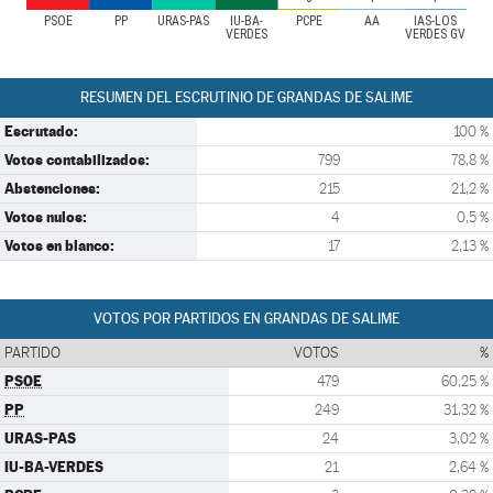
PSOE
PP
URAS-PAS
IU-BA-
PCPE
AA
IAS-LOS
VERDES
VERDES GV
RESUMEN DEL ESCRUTINIO DE GRANDAS DE SALIME
Escrutado:
100 %
Votos contabilizados:
799
78,8 %
Abstenciones:
215
21,2 %
Votos nulos:
4
0,5 %
Votos en blanco:
17
2,13 %
VOTOS POR PARTIDOS EN GRANDAS DE SALIME
PARTIDO
VOTOS
%
PSOE
479
60,25 %
PP
249
31,32 %
URAS-PAS
24
3,02 %
IU-BA-VERDES
21
2,64 %