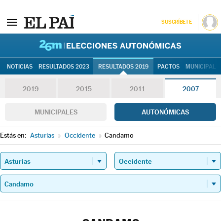
SUSCRÍBETE
26M | Elec
NOTICIAS
RESULTADOS 2023
RESULTADOS 2019
PACTOS
MUNICIPALE
2019
2015
2011
2007
MUNICIPALES
AUTONÓMICAS
Estás en:
Asturias
»
Occidente
»
Candamo