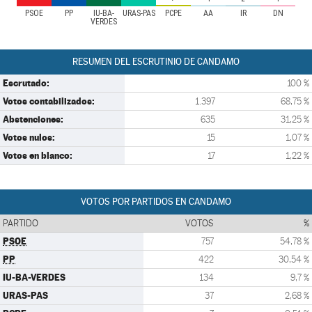
PSOE
PP
IU-BA-
URAS-PAS
PCPE
AA
IR
DN
VERDES
RESUMEN DEL ESCRUTINIO DE CANDAMO
Escrutado:
100 %
Votos contabilizados:
1.397
68,75 %
Abstenciones:
635
31,25 %
Votos nulos:
15
1,07 %
Votos en blanco:
17
1,22 %
VOTOS POR PARTIDOS EN CANDAMO
PARTIDO
VOTOS
%
PSOE
757
54,78 %
PP
422
30,54 %
IU-BA-VERDES
134
9,7 %
URAS-PAS
37
2,68 %