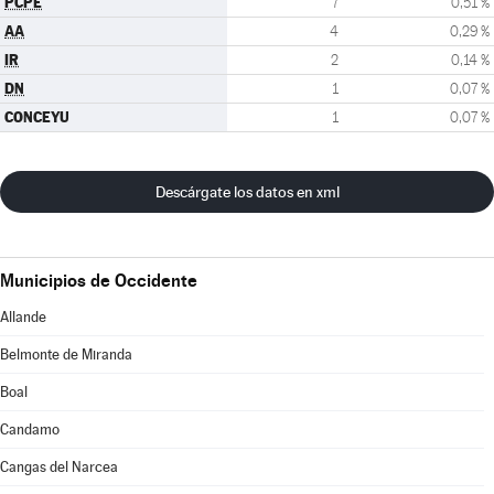
PCPE
7
0,51 %
AA
4
0,29 %
IR
2
0,14 %
DN
1
0,07 %
CONCEYU
1
0,07 %
Descárgate los datos en xml
Municipios de Occidente
Allande
Belmonte de Miranda
Boal
Candamo
Cangas del Narcea