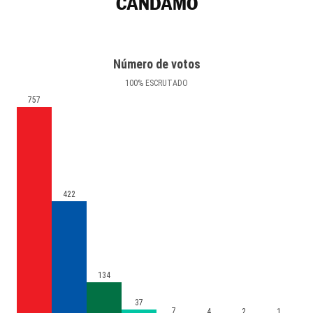
CANDAMO
Número de votos
100
%
ESCRUTADO
757
422
134
37
7
4
2
1