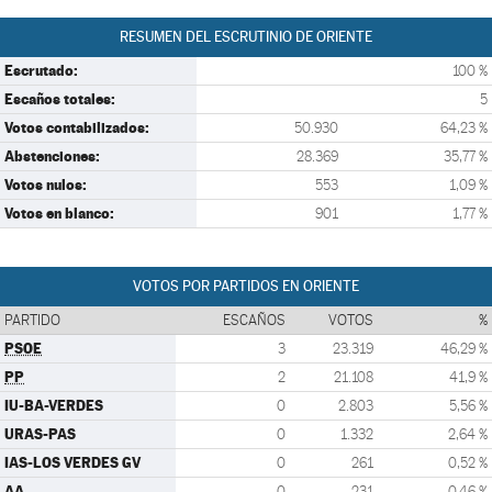
RESUMEN DEL ESCRUTINIO DE ORIENTE
Escrutado:
100 %
Escaños totales:
5
Votos contabilizados:
50.930
64,23 %
Abstenciones:
28.369
35,77 %
Votos nulos:
553
1,09 %
Votos en blanco:
901
1,77 %
VOTOS POR PARTIDOS EN ORIENTE
PARTIDO
ESCAÑOS
VOTOS
%
PSOE
3
23.319
46,29 %
PP
2
21.108
41,9 %
IU-BA-VERDES
0
2.803
5,56 %
URAS-PAS
0
1.332
2,64 %
IAS-LOS VERDES GV
0
261
0,52 %
AA
0
231
0,46 %