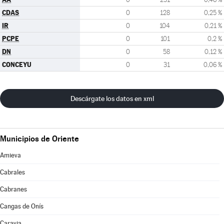
CDAS
0
128
0,25 %
IR
0
104
0,21 %
PCPE
0
101
0,2 %
DN
0
58
0,12 %
CONCEYU
0
31
0,06 %
Descárgate los datos en xml
Municipios de Oriente
Amieva
Cabrales
Cabranes
Cangas de Onís
Caravia