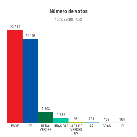
Número de votos
100
%
ESCRUTADO
23.319
21.108
2.803
1.332
261
231
128
104
PSOE
PP
IU-BA-
URAS-PAS
IAS-LOS
AA
CDAS
IR
VERDES
VERDES
GV