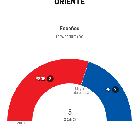
ORIENTE
Escaños
100
%
ESCRUTADO
3
PSOE
Mayoría
2
PP
absoluta
3
5
ESCAÑOS
2007