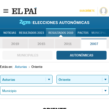
SUSCRÍBETE
26M | Elec
NOTICIAS
RESULTADOS 2023
RESULTADOS 2019
PACTOS
MUNICIPALE
2019
2015
2011
2007
MUNICIPALES
AUTONÓMICAS
Estás en:
Asturias
»
Oriente