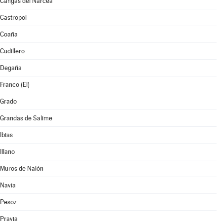
Cangas del Narcea
Castropol
Coaña
Cudillero
Degaña
Franco (El)
Grado
Grandas de Salime
Ibias
Illano
Muros de Nalón
Navia
Pesoz
Pravia