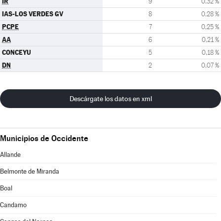
IR
9
0,32 %
IAS-LOS VERDES GV
8
0,28 %
PCPE
7
0,25 %
AA
6
0,21 %
CONCEYU
5
0,18 %
DN
2
0,07 %
Descárgate los datos en xml
Municipios de Occidente
Allande
Belmonte de Miranda
Boal
Candamo