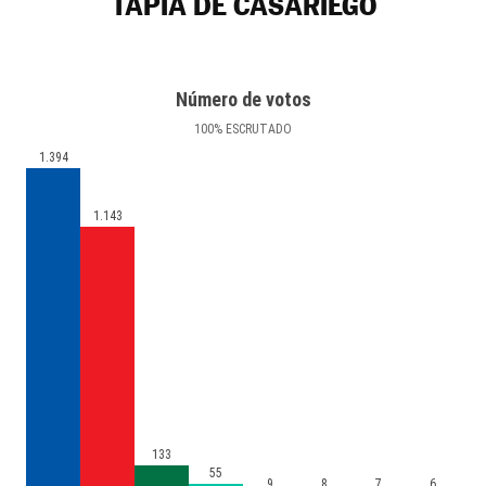
TAPIA DE CASARIEGO
Número de votos
100
%
ESCRUTADO
1.394
1.143
133
55
9
8
7
6