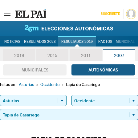
SUSCRÍBETE
26M | Elec
NOTICIAS
RESULTADOS 2023
RESULTADOS 2019
PACTOS
MUNICIPALE
2019
2015
2011
2007
MUNICIPALES
AUTONÓMICAS
Estás en:
Asturias
»
Occidente
»
Tapia de Casariego