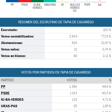
PP
PSOE
IU-BA-
URAS-PAS
IR
IAS-LOS
PCPE
AA
VERDES
VERDES
GV
RESUMEN DEL ESCRUTINIO DE TAPIA DE CASARIEGO
Escrutado:
100 %
Votos contabilizados:
2.843
77,53 %
Abstenciones:
824
22,47 %
Votos nulos:
21
0,74 %
Votos en blanco:
60
2,11 %
VOTOS POR PARTIDOS EN TAPIA DE CASARIEGO
PARTIDO
VOTOS
%
PP
1.394
49,4 %
PSOE
1.143
40,5 %
IU-BA-VERDES
133
4,71 %
URAS-PAS
55
1,95 %