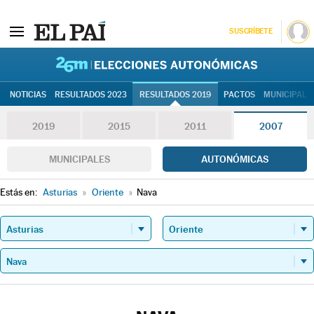
SUSCRÍBETE
26M | Elec
NOTICIAS
RESULTADOS 2023
RESULTADOS 2019
PACTOS
MUNICIPALE
2019
2015
2011
2007
MUNICIPALES
AUTONÓMICAS
Estás en:
Asturias
»
Oriente
»
Nava