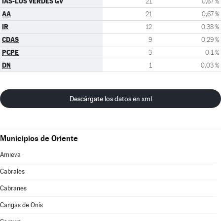
IAS-LOS VERDES GV
21
0,67 %
AA
21
0,67 %
IR
12
0,38 %
CDAS
9
0,29 %
PCPE
3
0,1 %
DN
1
0,03 %
Descárgate los datos en xml
Municipios de Oriente
Amieva
Cabrales
Cabranes
Cangas de Onís