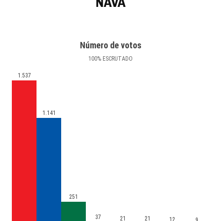
NAVA
Número de votos
100
%
ESCRUTADO
1.537
1.141
251
37
21
21
12
9