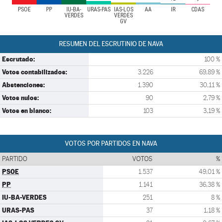
PSOE
PP
IU-BA-
URAS-PAS
IAS-LOS
AA
IR
CDAS
VERDES
VERDES
GV
RESUMEN DEL ESCRUTINIO DE NAVA
Escrutado:
100 %
Votos contabilizados:
3.226
69,89 %
Abstenciones:
1.390
30,11 %
Votos nulos:
90
2,79 %
Votos en blanco:
103
3,19 %
VOTOS POR PARTIDOS EN NAVA
PARTIDO
VOTOS
%
PSOE
1.537
49,01 %
PP
1.141
36,38 %
IU-BA-VERDES
251
8 %
URAS-PAS
37
1,18 %