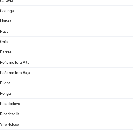
Caravia
Colunga
Llanes
Nava
Onís
Parres
Peñamellera Alta
Peñamellera Baja
Piloña
Ponga
Ribadedeva
Ribadesella
Villaviciosa