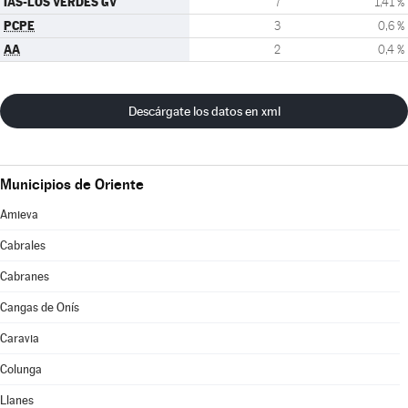
IAS-LOS VERDES GV
7
1,41 %
PCPE
3
0,6 %
AA
2
0,4 %
Descárgate los datos en xml
Municipios de Oriente
Amieva
Cabrales
Cabranes
Cangas de Onís
Caravia
Colunga
Llanes