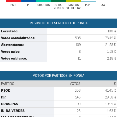
PSOE
PP
URAS-PAS
IU-BA-
IAS-LOS
PCPE
AA
VERDES
VERDES GV
RESUMEN DEL ESCRUTINIO DE PONGA
Escrutado:
100 %
Votos contabilizados:
505
78,42 %
Abstenciones:
139
21,58 %
Votos nulos:
8
1,58 %
Votos en blanco:
11
2,18 %
VOTOS POR PARTIDOS EN PONGA
PARTIDO
VOTOS
%
PSOE
206
41,45 %
PP
146
29,38 %
URAS-PAS
99
19,92 %
IU-BA-VERDES
23
4,63 %