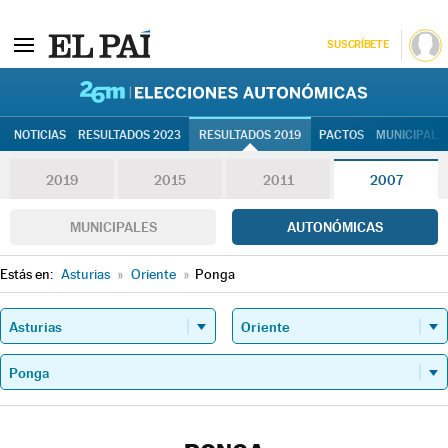
SUSCRÍBETE
26M | Elec
NOTICIAS
RESULTADOS 2023
RESULTADOS 2019
PACTOS
MUNICIPALE
2019
2015
2011
2007
MUNICIPALES
AUTONÓMICAS
Estás en:
Asturias
»
Oriente
»
Ponga