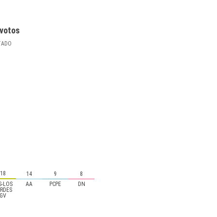
votos
TADO
18
14
9
8
S-LOS
AA
PCPE
DN
ERDES
GV