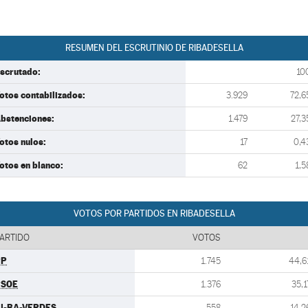
RESUMEN DEL ESCRUTINIO DE RIBADESELLA
scrutado:
10
otos contabilizados:
3.929
72,6
bstenciones:
1.479
27,3
otos nulos:
17
0,4
otos en blanco:
62
1,5
VOTOS POR PARTIDOS EN RIBADESELLA
ARTIDO
VOTOS
PP
1.745
44,6
PSOE
1.376
35,1
U-BA-VERDES
558
14,2