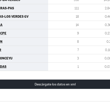
URAS-PAS
111
2,8
AS-LOS VERDES GV
18
0,4
AA
14
0,3
PCPE
9
0,2
DN
8
0,
R
7
0,1
CONCEYU
3
0,0
CDAS
1
0,0
Descárgate los datos en xml