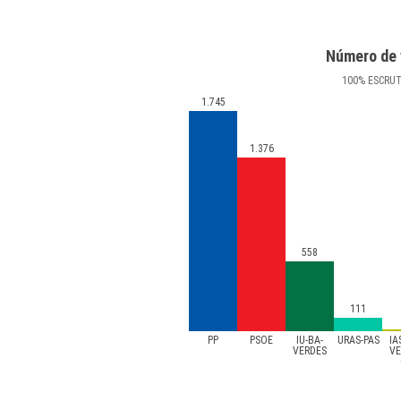
Número de 
100
%
ESCRU
1.745
1.376
558
111
PP
PSOE
IU-BA-
URAS-PAS
IA
VERDES
V