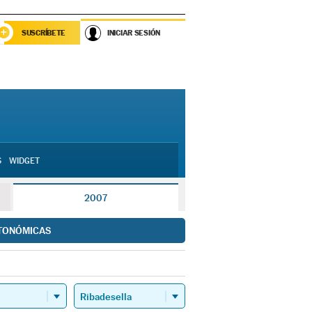
SUSCRÍBETE
INICIAR SESIÓN
S
WIDGET
2007
TONÓMICAS