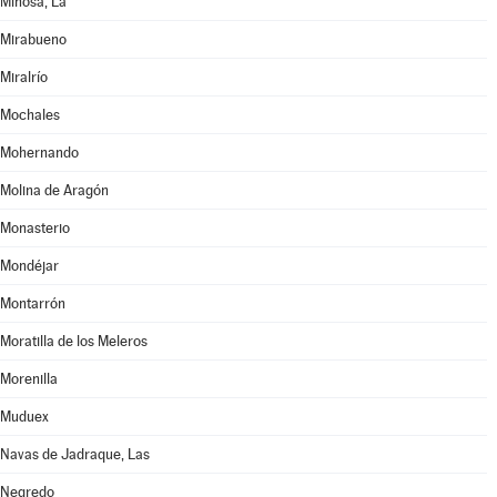
Miñosa, La
Mirabueno
Miralrío
Mochales
Mohernando
Molina de Aragón
Monasterio
Mondéjar
Montarrón
Moratilla de los Meleros
Morenilla
Muduex
Navas de Jadraque, Las
Negredo