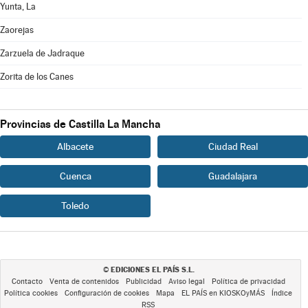
Yunta, La
Zaorejas
Zarzuela de Jadraque
Zorita de los Canes
Provincias de Castilla La Mancha
Albacete
Ciudad Real
Cuenca
Guadalajara
Toledo
EDICIONES EL PAÍS S.L.
©
Contacto
Venta de contenidos
Publicidad
Aviso legal
Política de privacidad
Política cookies
Configuración de cookies
Mapa
EL PAÍS en KIOSKOyMÁS
Índice
RSS