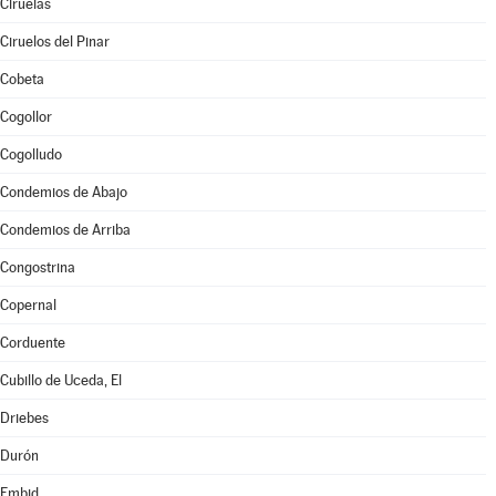
Ciruelas
Ciruelos del Pinar
Cobeta
Cogollor
Cogolludo
Condemios de Abajo
Condemios de Arriba
Congostrina
Copernal
Corduente
Cubillo de Uceda, El
Driebes
Durón
Embid