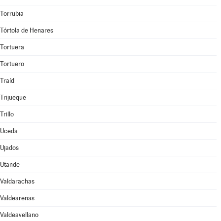
Torrubia
Tórtola de Henares
Tortuera
Tortuero
Traíd
Trijueque
Trillo
Uceda
Ujados
Utande
Valdarachas
Valdearenas
Valdeavellano