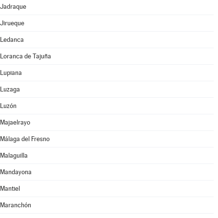
Jadraque
Jirueque
Ledanca
Loranca de Tajuña
Lupiana
Luzaga
Luzón
Majaelrayo
Málaga del Fresno
Malaguilla
Mandayona
Mantiel
Maranchón