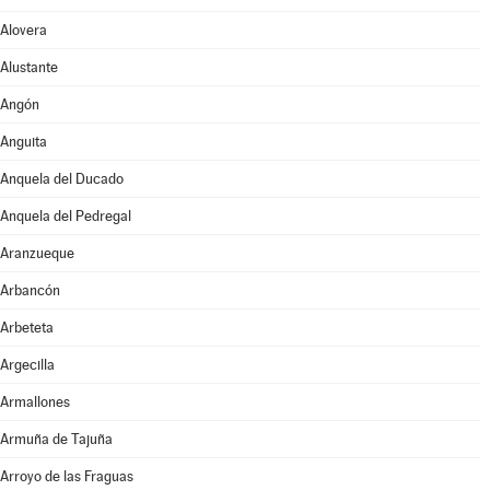
Alovera
Alustante
Angón
Anguita
Anquela del Ducado
Anquela del Pedregal
Aranzueque
Arbancón
Arbeteta
Argecilla
Armallones
Armuña de Tajuña
Arroyo de las Fraguas