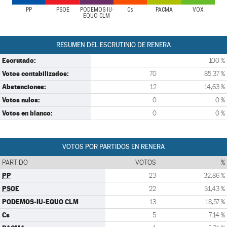
PP
PSOE
PODEMOS-IU-
Cs
PACMA
VOX
EQUO CLM
RESUMEN DEL ESCRUTINIO DE RENERA
Escrutado:
100 %
Votos contabilizados:
70
85,37 %
Abstenciones:
12
14,63 %
Votos nulos:
0
0 %
Votos en blanco:
0
0 %
VOTOS POR PARTIDOS EN RENERA
PARTIDO
VOTOS
%
PP
23
32,86 %
PSOE
22
31,43 %
PODEMOS-IU-EQUO CLM
13
18,57 %
Cs
5
7,14 %