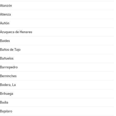
Atanzón
Atienza
Auñón
Azuqueca de Henares
Baides
Baños de Tajo
Bañuelos
Barriopedro
Berninches
Bodera, La
Brihuega
Budia
Bujalaro