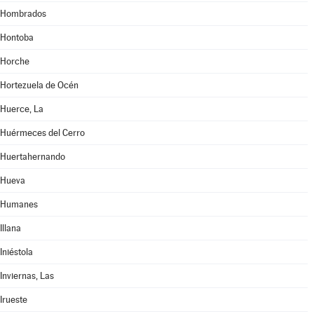
Hombrados
Hontoba
Horche
Hortezuela de Océn
Huerce, La
Huérmeces del Cerro
Huertahernando
Hueva
Humanes
Illana
Iniéstola
Inviernas, Las
Irueste