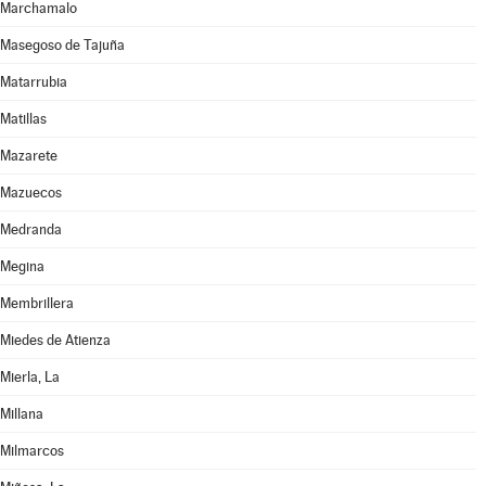
Marchamalo
Masegoso de Tajuña
Matarrubia
Matillas
Mazarete
Mazuecos
Medranda
Megina
Membrillera
Miedes de Atienza
Mierla, La
Millana
Milmarcos