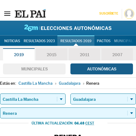
SUSCRÍBETE
26M | Elec
NOTICIAS
RESULTADOS 2023
RESULTADOS 2019
PACTOS
MUNICIPALE
2019
2015
2011
2007
MUNICIPALES
AUTONÓMICAS
Estás en:
Castilla La Mancha
»
Guadalajara
»
Renera
04.48
ÚLTIMA ACTUALIZACIÓN:
CEST