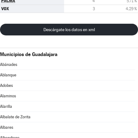
PACMA
4
5,71 %
VOX
3
4,29 %
Descárgate los datos en xml
Municipios de Guadalajara
Abánades
Ablanque
Adobes
Alaminos
Alarilla
Albalate de Zorita
Albares
Albendiego