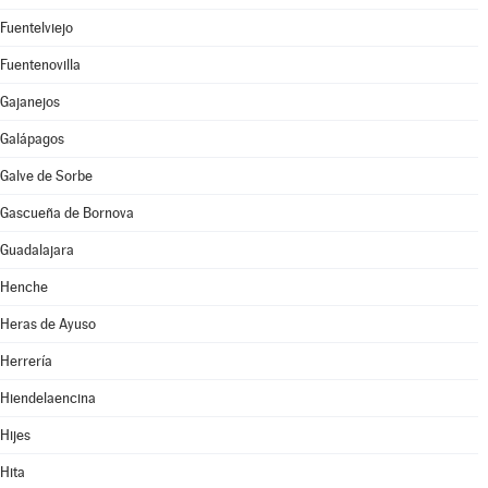
Fuentelviejo
Fuentenovilla
Gajanejos
Galápagos
Galve de Sorbe
Gascueña de Bornova
Guadalajara
Henche
Heras de Ayuso
Herrería
Hiendelaencina
Hijes
Hita