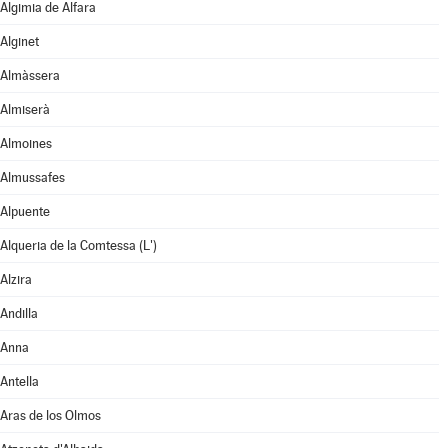
Algimia de Alfara
Alginet
Almàssera
Almiserà
Almoines
Almussafes
Alpuente
Alqueria de la Comtessa (L')
Alzira
Andilla
Anna
Antella
Aras de los Olmos