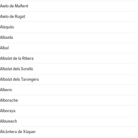
Aielo de Malferit
Aielo de Rugat
Alaquàs
Albaida
Albal
Albalat de la Ribera
Albalat dels Sorells
Albalat dels Tarongers
Alberic
Alborache
Alboraya
Albuixech
Alcàntera de Xúquer