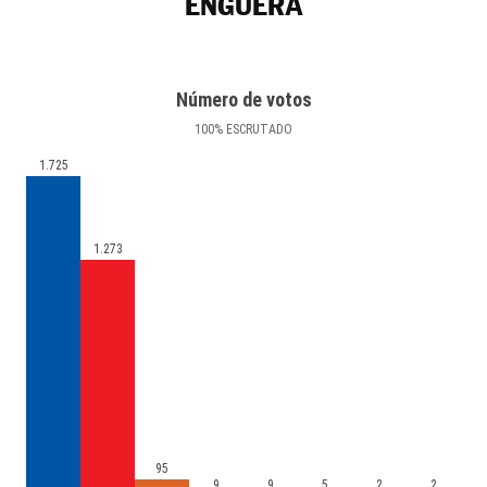
ENGUERA
Número de votos
100
%
ESCRUTADO
1.725
1.273
95
9
9
5
2
2