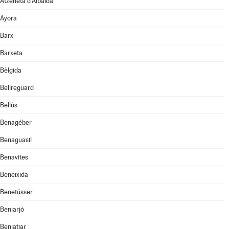
Atzeneta d'Albaida
Ayora
Barx
Barxeta
Bèlgida
Bellreguard
Bellús
Benagéber
Benaguasil
Benavites
Beneixida
Benetússer
Beniarjó
Beniatjar