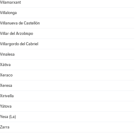
Vilamarxant
Villalonga
Villanueva de Castellón
Villar del Arzobispo
Villargordo del Cabriel
Vinalesa
Xàtiva
Xeraco
Xeresa
Xirivella
Yátova
Yesa (La)
Zarra