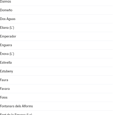
Daimús
Domeño
Dos Aguas
Eliana (L')
Emperador
Enguera
Ènova (L')
Estivella
Estubeny
Faura
Favara
Foios
Fontanars dels Alforins
Font de la Figuera (La)