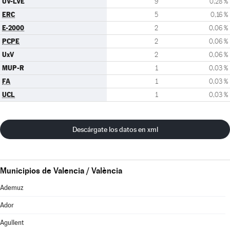
UV-LVE
9
0,28 %
ERC
5
0,16 %
E-2000
2
0,06 %
PCPE
2
0,06 %
UxV
2
0,06 %
MUP-R
1
0,03 %
FA
1
0,03 %
UCL
1
0,03 %
Descárgate los datos en xml
Municipios de Valencia / València
Ademuz
Ador
Agullent