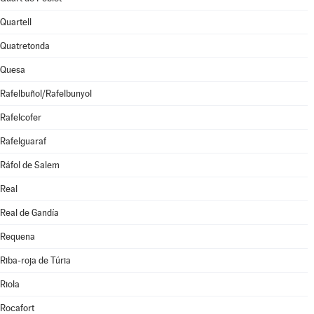
Quartell
Quatretonda
Quesa
Rafelbuñol/Rafelbunyol
Rafelcofer
Rafelguaraf
Ráfol de Salem
Real
Real de Gandía
Requena
Riba-roja de Túria
Riola
Rocafort