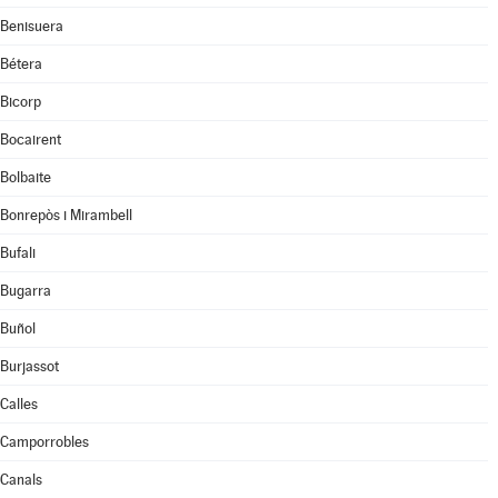
Benisuera
Bétera
Bicorp
Bocairent
Bolbaite
Bonrepòs i Mirambell
Bufali
Bugarra
Buñol
Burjassot
Calles
Camporrobles
Canals