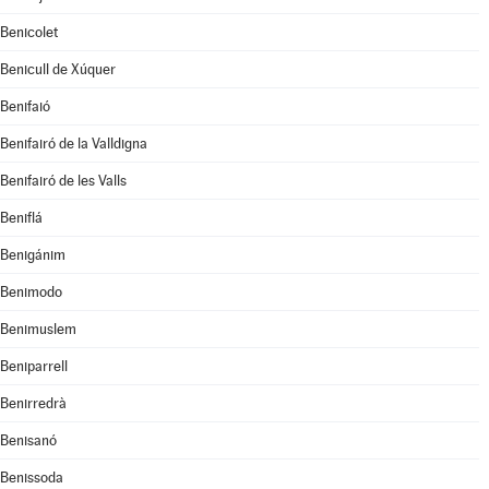
Benicolet
Benicull de Xúquer
Benifaió
Benifairó de la Valldigna
Benifairó de les Valls
Beniflá
Benigánim
Benimodo
Benimuslem
Beniparrell
Benirredrà
Benisanó
Benissoda