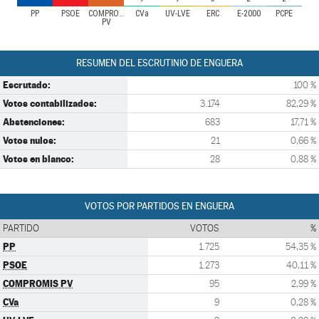
PP
PSOE
COMPROMIS
CVa
UV-LVE
ERC
E-2000
PCPE
PV
RESUMEN DEL ESCRUTINIO DE ENGUERA
Escrutado:
100 %
Votos contabilizados:
3.174
82,29 %
Abstenciones:
683
17,71 %
Votos nulos:
21
0,66 %
Votos en blanco:
28
0,88 %
VOTOS POR PARTIDOS EN ENGUERA
PARTIDO
VOTOS
%
PP
1.725
54,35 %
PSOE
1.273
40,11 %
COMPROMIS PV
95
2,99 %
CVa
9
0,28 %