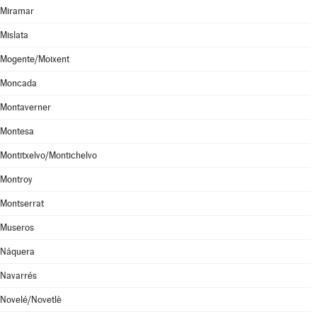
Miramar
Mislata
Mogente/Moixent
Moncada
Montaverner
Montesa
Montitxelvo/Montichelvo
Montroy
Montserrat
Museros
Náquera
Navarrés
Novelé/Novetlè