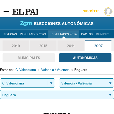
SUSCRÍBETE
26M | Elec
NOTICIAS
RESULTADOS 2023
RESULTADOS 2019
PACTOS
MUNICIPALE
2019
2015
2011
2007
MUNICIPALES
AUTONÓMICAS
Estás en:
C. Valenciana
»
Valencia / València
»
Enguera