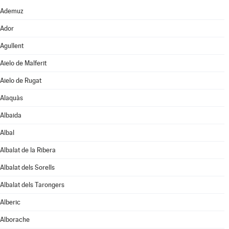
Ademuz
Ador
Agullent
Aielo de Malferit
Aielo de Rugat
Alaquàs
Albaida
Albal
Albalat de la Ribera
Albalat dels Sorells
Albalat dels Tarongers
Alberic
Alborache