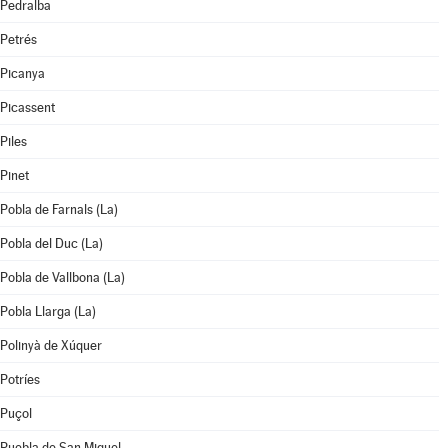
Pedralba
Petrés
Picanya
Picassent
Piles
Pinet
Pobla de Farnals (La)
Pobla del Duc (La)
Pobla de Vallbona (La)
Pobla Llarga (La)
Polinyà de Xúquer
Potríes
Puçol
Puebla de San Miguel