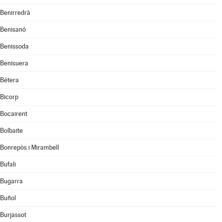
Benirredrà
Benisanó
Benissoda
Benisuera
Bétera
Bicorp
Bocairent
Bolbaite
Bonrepòs i Mirambell
Bufali
Bugarra
Buñol
Burjassot