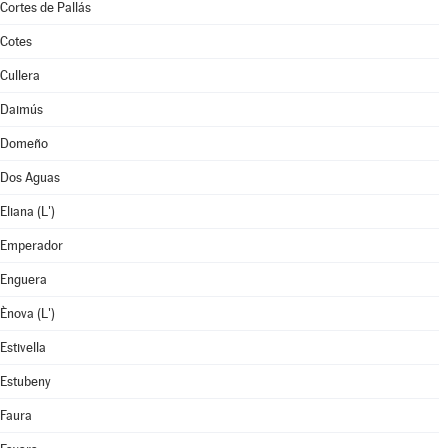
Cortes de Pallás
Cotes
Cullera
Daimús
Domeño
Dos Aguas
Eliana (L')
Emperador
Enguera
Ènova (L')
Estivella
Estubeny
Faura