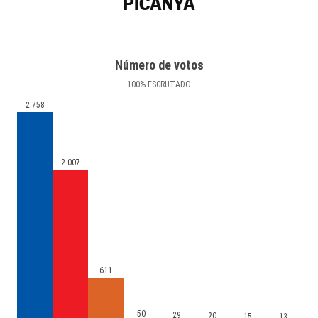
PICANYA
Número de votos
100
%
ESCRUTADO
2.758
2.007
611
50
29
20
15
13