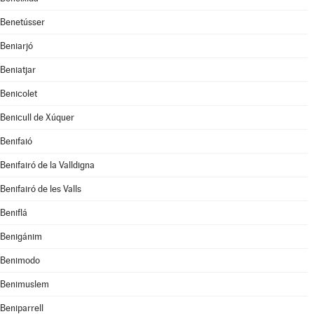
Benetússer
Beniarjó
Beniatjar
Benicolet
Benicull de Xúquer
Benifaió
Benifairó de la Valldigna
Benifairó de les Valls
Beniflá
Benigánim
Benimodo
Benimuslem
Beniparrell