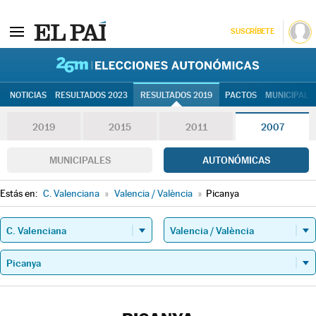
SUSCRÍBETE
26M | Elec
NOTICIAS
RESULTADOS 2023
RESULTADOS 2019
PACTOS
MUNICIPALE
2019
2015
2011
2007
MUNICIPALES
AUTONÓMICAS
Estás en:
C. Valenciana
»
Valencia / València
»
Picanya