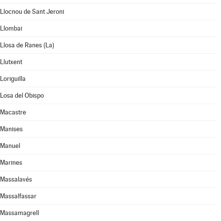
Llocnou de Sant Jeroni
Llombai
Llosa de Ranes (La)
Llutxent
Loriguilla
Losa del Obispo
Macastre
Manises
Manuel
Marines
Massalavés
Massalfassar
Massamagrell