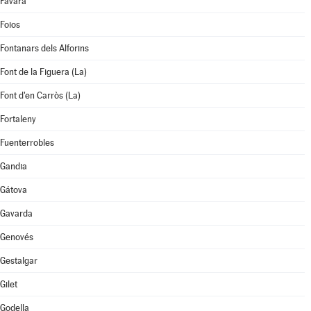
Favara
Foios
Fontanars dels Alforins
Font de la Figuera (La)
Font d'en Carròs (La)
Fortaleny
Fuenterrobles
Gandia
Gátova
Gavarda
Genovés
Gestalgar
Gilet
Godella