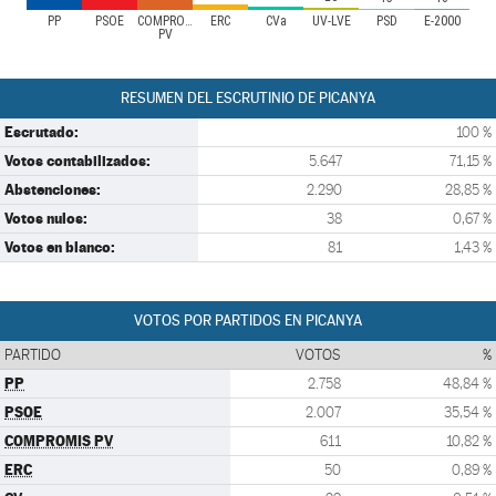
PP
PSOE
COMPROMIS
ERC
CVa
UV-LVE
PSD
E-2000
PV
RESUMEN DEL ESCRUTINIO DE PICANYA
Escrutado:
100 %
Votos contabilizados:
5.647
71,15 %
Abstenciones:
2.290
28,85 %
Votos nulos:
38
0,67 %
Votos en blanco:
81
1,43 %
VOTOS POR PARTIDOS EN PICANYA
PARTIDO
VOTOS
%
PP
2.758
48,84 %
PSOE
2.007
35,54 %
COMPROMIS PV
611
10,82 %
ERC
50
0,89 %