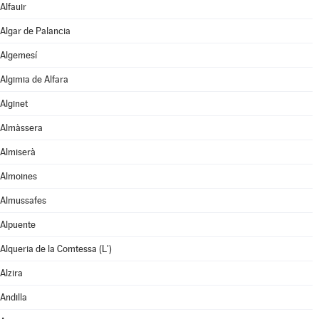
Alfauir
Algar de Palancia
Algemesí
Algimia de Alfara
Alginet
Almàssera
Almiserà
Almoines
Almussafes
Alpuente
Alqueria de la Comtessa (L')
Alzira
Andilla