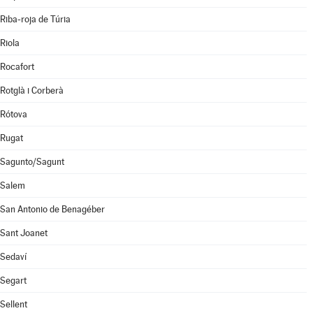
Riba-roja de Túria
Riola
Rocafort
Rotglà i Corberà
Rótova
Rugat
Sagunto/Sagunt
Salem
San Antonio de Benagéber
Sant Joanet
Sedaví
Segart
Sellent