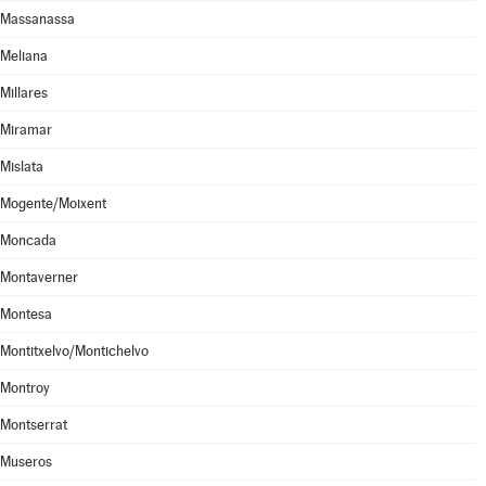
Massanassa
Meliana
Millares
Miramar
Mislata
Mogente/Moixent
Moncada
Montaverner
Montesa
Montitxelvo/Montichelvo
Montroy
Montserrat
Museros