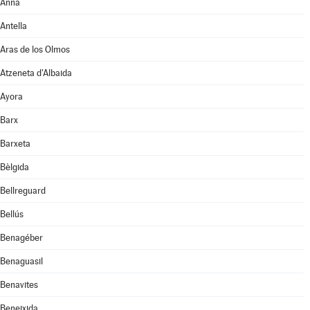
Anna
Antella
Aras de los Olmos
Atzeneta d'Albaida
Ayora
Barx
Barxeta
Bèlgida
Bellreguard
Bellús
Benagéber
Benaguasil
Benavites
Beneixida