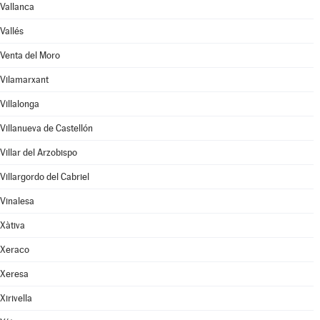
Vallanca
Vallés
Venta del Moro
Vilamarxant
Villalonga
Villanueva de Castellón
Villar del Arzobispo
Villargordo del Cabriel
Vinalesa
Xàtiva
Xeraco
Xeresa
Xirivella