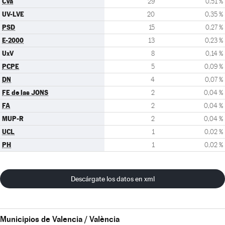
CVa
29
0,51 %
UV-LVE
20
0,35 %
PSD
15
0,27 %
E-2000
13
0,23 %
UxV
8
0,14 %
PCPE
5
0,09 %
DN
4
0,07 %
FE de las JONS
2
0,04 %
FA
2
0,04 %
MUP-R
2
0,04 %
UCL
1
0,02 %
PH
1
0,02 %
Descárgate los datos en xml
Municipios de Valencia / València