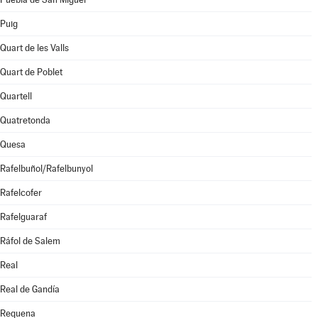
Puig
Quart de les Valls
Quart de Poblet
Quartell
Quatretonda
Quesa
Rafelbuñol/Rafelbunyol
Rafelcofer
Rafelguaraf
Ráfol de Salem
Real
Real de Gandía
Requena