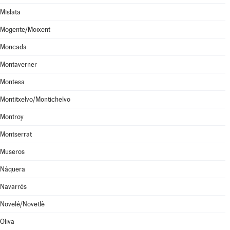
Mislata
Mogente/Moixent
Moncada
Montaverner
Montesa
Montitxelvo/Montichelvo
Montroy
Montserrat
Museros
Náquera
Navarrés
Novelé/Novetlè
Oliva