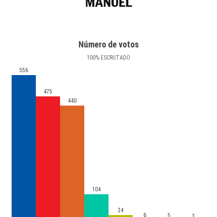
MANUEL
Número de votos
100
%
ESCRUTADO
556
475
440
104
24
6
5
3