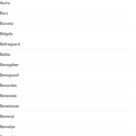
Ayora
Barx
Barxeta
Bèlgida
Bellreguard
Bellús
Benagéber
Benaguasil
Benavites
Beneixida
Benetússer
Beniarjó
Beniatjar