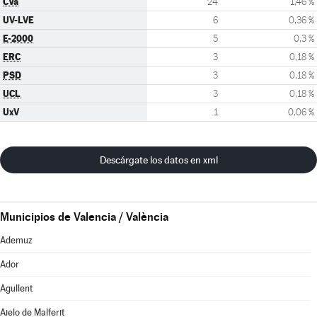
CVa
24
1,46 %
UV-LVE
6
0,36 %
E-2000
5
0,3 %
ERC
3
0,18 %
PSD
3
0,18 %
UCL
3
0,18 %
UxV
1
0,06 %
Descárgate los datos en xml
Municipios de Valencia / València
Ademuz
Ador
Agullent
Aielo de Malferit