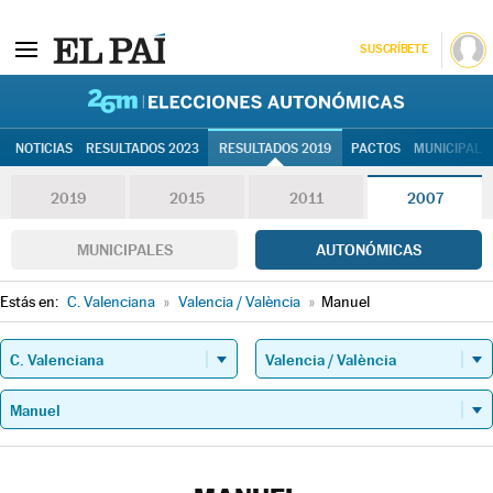
SUSCRÍBETE
26M | Elec
NOTICIAS
RESULTADOS 2023
RESULTADOS 2019
PACTOS
MUNICIPALE
2019
2015
2011
2007
MUNICIPALES
AUTONÓMICAS
Estás en:
C. Valenciana
»
Valencia / València
»
Manuel