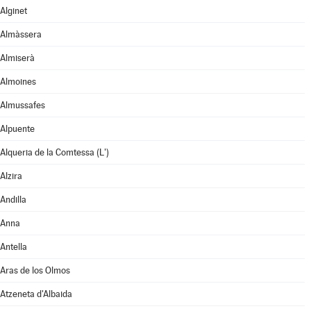
Alginet
Almàssera
Almiserà
Almoines
Almussafes
Alpuente
Alqueria de la Comtessa (L')
Alzira
Andilla
Anna
Antella
Aras de los Olmos
Atzeneta d'Albaida