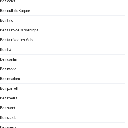
Benicolet
Benicull de Xúquer
Benifaió
Benifairó de la Valldigna
Benifairó de les Valls
Beniflá
Benigánim
Benimodo
Benimuslem
Beniparrell
Benirredrà
Benisanó
Benissoda
Benisuera