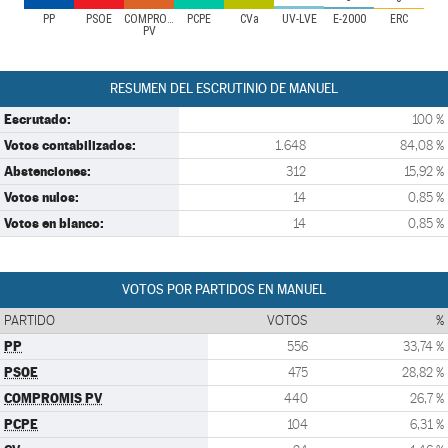
PP
PSOE
COMPROMIS
PCPE
CVa
UV-LVE
E-2000
ERC
PV
RESUMEN DEL ESCRUTINIO DE MANUEL
Escrutado:
100 %
Votos contabilizados:
1.648
84,08 %
Abstenciones:
312
15,92 %
Votos nulos:
14
0,85 %
Votos en blanco:
14
0,85 %
VOTOS POR PARTIDOS EN MANUEL
PARTIDO
VOTOS
%
PP
556
33,74 %
PSOE
475
28,82 %
COMPROMIS PV
440
26,7 %
PCPE
104
6,31 %