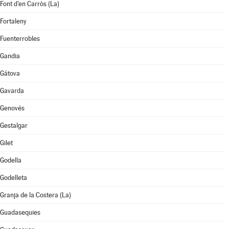
Font d'en Carròs (La)
Fortaleny
Fuenterrobles
Gandia
Gátova
Gavarda
Genovés
Gestalgar
Gilet
Godella
Godelleta
Granja de la Costera (La)
Guadasequies