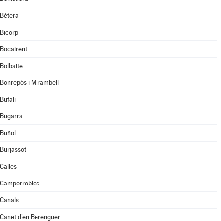
Bétera
Bicorp
Bocairent
Bolbaite
Bonrepòs i Mirambell
Bufali
Bugarra
Buñol
Burjassot
Calles
Camporrobles
Canals
Canet d'en Berenguer