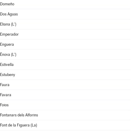
Domeño
Dos Aguas
Eliana (L')
Emperador
Enguera
Ènova (L')
Estivella
Estubeny
Faura
Favara
Foios
Fontanars dels Alforins
Font de la Figuera (La)