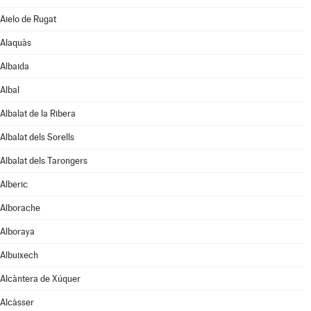
Aielo de Rugat
Alaquàs
Albaida
Albal
Albalat de la Ribera
Albalat dels Sorells
Albalat dels Tarongers
Alberic
Alborache
Alboraya
Albuixech
Alcàntera de Xúquer
Alcàsser