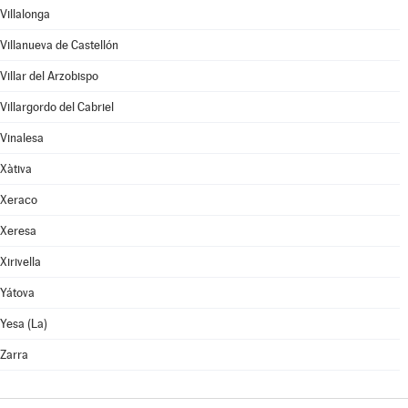
Villalonga
Villanueva de Castellón
Villar del Arzobispo
Villargordo del Cabriel
Vinalesa
Xàtiva
Xeraco
Xeresa
Xirivella
Yátova
Yesa (La)
Zarra