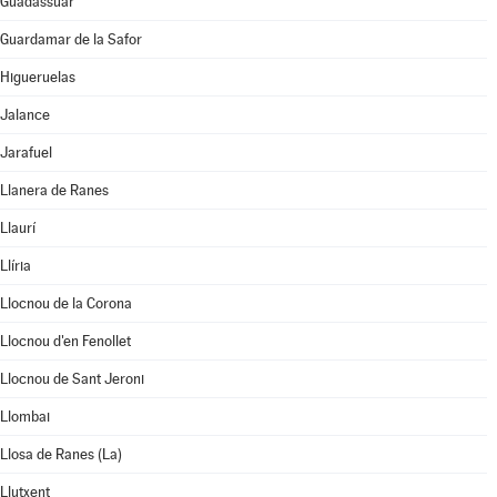
Guadassuar
Guardamar de la Safor
Higueruelas
Jalance
Jarafuel
Llanera de Ranes
Llaurí
Llíria
Llocnou de la Corona
Llocnou d'en Fenollet
Llocnou de Sant Jeroni
Llombai
Llosa de Ranes (La)
Llutxent