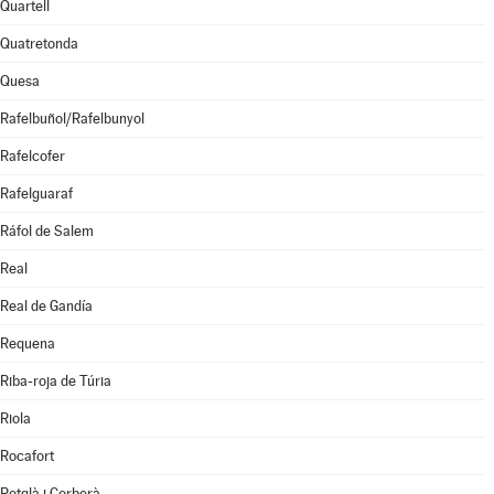
Quartell
Quatretonda
Quesa
Rafelbuñol/Rafelbunyol
Rafelcofer
Rafelguaraf
Ráfol de Salem
Real
Real de Gandía
Requena
Riba-roja de Túria
Riola
Rocafort
Rotglà i Corberà