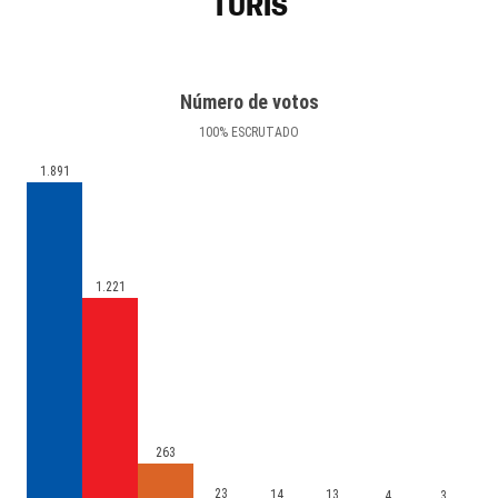
TURÍS
Número de votos
100
%
ESCRUTADO
1.891
1.221
263
23
14
13
4
3