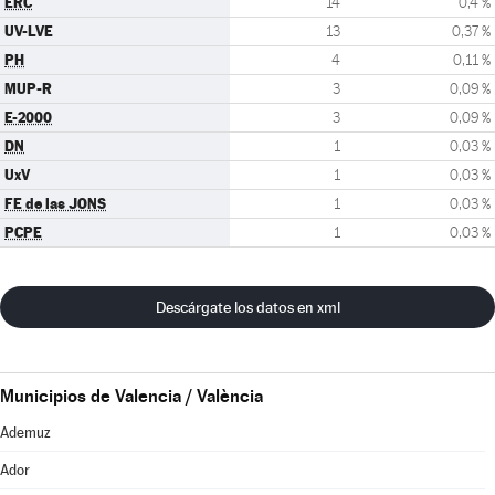
ERC
14
0,4 %
UV-LVE
13
0,37 %
PH
4
0,11 %
MUP-R
3
0,09 %
E-2000
3
0,09 %
DN
1
0,03 %
UxV
1
0,03 %
FE de las JONS
1
0,03 %
PCPE
1
0,03 %
Descárgate los datos en xml
Municipios de Valencia / València
Ademuz
Ador