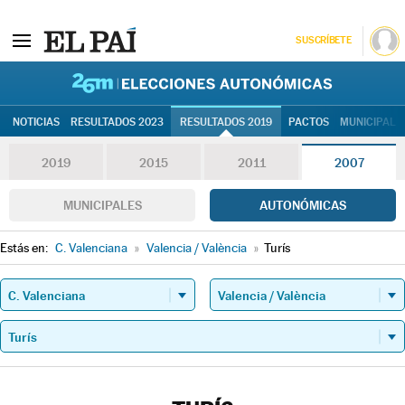
SUSCRÍBETE
26M | Elec
NOTICIAS
RESULTADOS 2023
RESULTADOS 2019
PACTOS
MUNICIPALE
2019
2015
2011
2007
MUNICIPALES
AUTONÓMICAS
Estás en:
C. Valenciana
»
Valencia / València
»
Turís