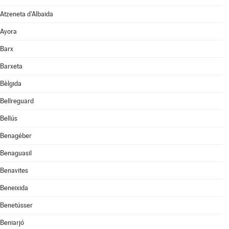
Atzeneta d'Albaida
Ayora
Barx
Barxeta
Bèlgida
Bellreguard
Bellús
Benagéber
Benaguasil
Benavites
Beneixida
Benetússer
Beniarjó