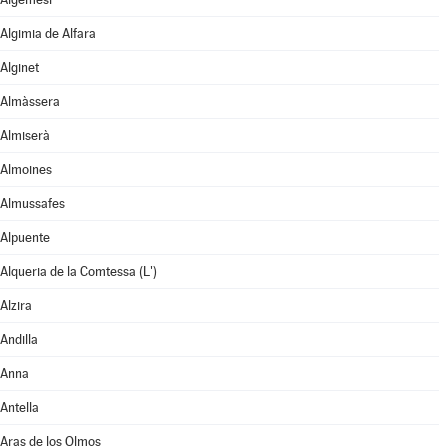
Algimia de Alfara
Alginet
Almàssera
Almiserà
Almoines
Almussafes
Alpuente
Alqueria de la Comtessa (L')
Alzira
Andilla
Anna
Antella
Aras de los Olmos