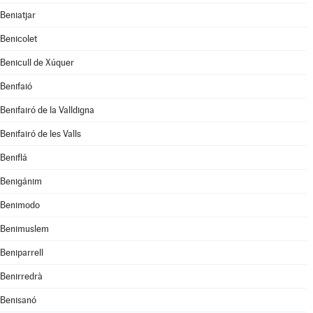
Beniatjar
Benicolet
Benicull de Xúquer
Benifaió
Benifairó de la Valldigna
Benifairó de les Valls
Beniflá
Benigánim
Benimodo
Benimuslem
Beniparrell
Benirredrà
Benisanó