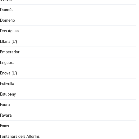
Daimús
Domeño
Dos Aguas
Eliana (L')
Emperador
Enguera
Ènova (L')
Estivella
Estubeny
Faura
Favara
Foios
Fontanars dels Alforins