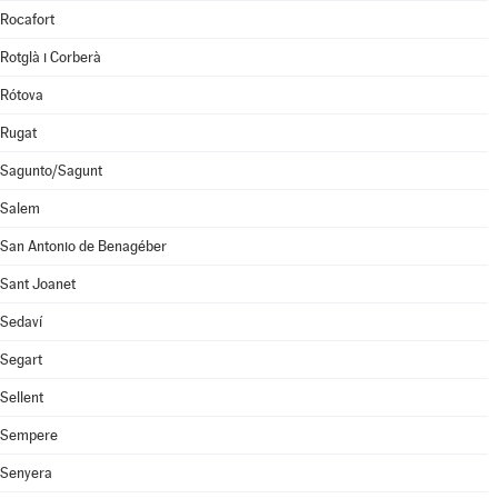
Rocafort
Rotglà i Corberà
Rótova
Rugat
Sagunto/Sagunt
Salem
San Antonio de Benagéber
Sant Joanet
Sedaví
Segart
Sellent
Sempere
Senyera