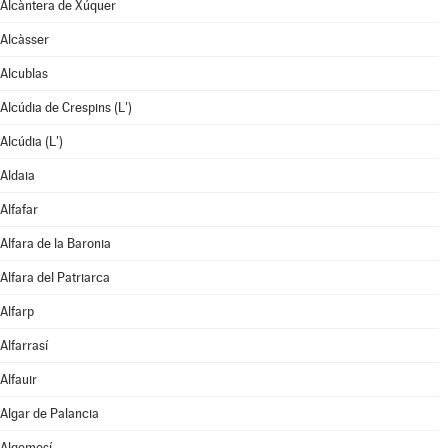
Alcàntera de Xúquer
Alcàsser
Alcublas
Alcúdia de Crespins (L')
Alcúdia (L')
Aldaia
Alfafar
Alfara de la Baronia
Alfara del Patriarca
Alfarp
Alfarrasí
Alfauir
Algar de Palancia
Algemesí