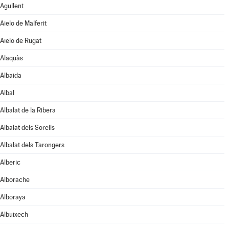
Agullent
Aielo de Malferit
Aielo de Rugat
Alaquàs
Albaida
Albal
Albalat de la Ribera
Albalat dels Sorells
Albalat dels Tarongers
Alberic
Alborache
Alboraya
Albuixech