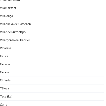
Vilamarxant
Villalonga
Villanueva de Castellón
Villar del Arzobispo
Villargordo del Cabriel
Vinalesa
Xàtiva
Xeraco
Xeresa
Xirivella
Yátova
Yesa (La)
Zarra