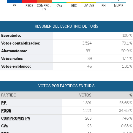
PP
PSOE
COMPROMIS
CVa
ERC
UV-LVE
PH
MUP-R
PV
RESUMEN DEL ESCRUTINIO DE TURÍS
Escrutado:
100 %
Votos contabilizados:
3.524
79,1 %
Abstenciones:
931
20,9 %
Votos nulos:
39
1,11 %
Votos en blanco:
46
1,31 %
VOTOS POR PARTIDOS EN TURÍS
PARTIDO
VOTOS
%
PP
1.891
53,66 %
PSOE
1.221
34,65 %
COMPROMIS PV
263
7,46 %
CVa
23
0,65 %