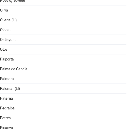
Novelé/Novetlè
Oliva
Olleria (L')
Olocau
Ontinyent
Otos
Paiporta
Palma de Gandía
Palmera
Palomar (El)
Paterna
Pedralba
Petrés
Picanya