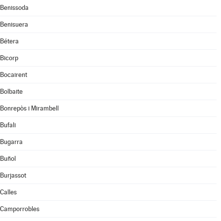
Benissoda
Benisuera
Bétera
Bicorp
Bocairent
Bolbaite
Bonrepòs i Mirambell
Bufali
Bugarra
Buñol
Burjassot
Calles
Camporrobles