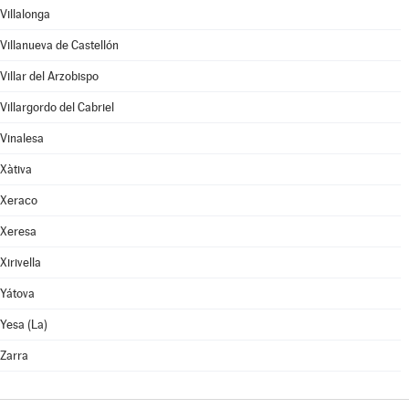
Villalonga
Villanueva de Castellón
Villar del Arzobispo
Villargordo del Cabriel
Vinalesa
Xàtiva
Xeraco
Xeresa
Xirivella
Yátova
Yesa (La)
Zarra