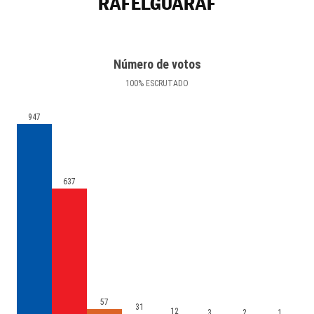
RAFELGUARAF
Número de votos
100
%
ESCRUTADO
947
637
57
31
12
3
2
1