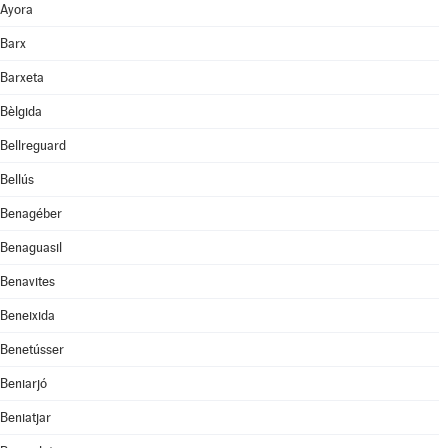
Ayora
Barx
Barxeta
Bèlgida
Bellreguard
Bellús
Benagéber
Benaguasil
Benavites
Beneixida
Benetússer
Beniarjó
Beniatjar