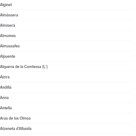
Alginet
Almàssera
Almiserà
Almoines
Almussafes
Alpuente
Alqueria de la Comtessa (L')
Alzira
Andilla
Anna
Antella
Aras de los Olmos
Atzeneta d'Albaida