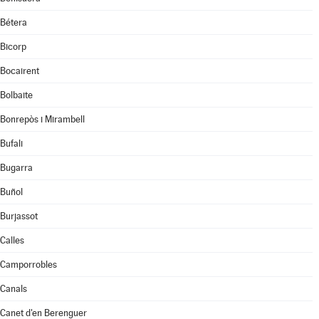
Bétera
Bicorp
Bocairent
Bolbaite
Bonrepòs i Mirambell
Bufali
Bugarra
Buñol
Burjassot
Calles
Camporrobles
Canals
Canet d'en Berenguer