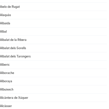
Aielo de Rugat
Alaquàs
Albaida
Albal
Albalat de la Ribera
Albalat dels Sorells
Albalat dels Tarongers
Alberic
Alborache
Alboraya
Albuixech
Alcàntera de Xúquer
Alcàsser