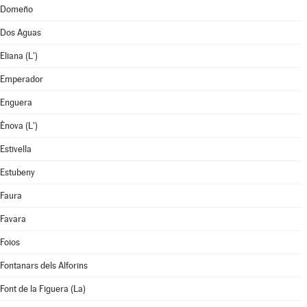
Domeño
Dos Aguas
Eliana (L')
Emperador
Enguera
Ènova (L')
Estivella
Estubeny
Faura
Favara
Foios
Fontanars dels Alforins
Font de la Figuera (La)