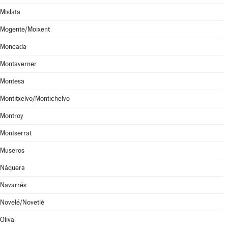
Mislata
Mogente/Moixent
Moncada
Montaverner
Montesa
Montitxelvo/Montichelvo
Montroy
Montserrat
Museros
Náquera
Navarrés
Novelé/Novetlè
Oliva