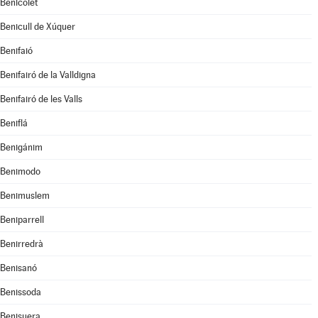
Benicolet
Benicull de Xúquer
Benifaió
Benifairó de la Valldigna
Benifairó de les Valls
Beniflá
Benigánim
Benimodo
Benimuslem
Beniparrell
Benirredrà
Benisanó
Benissoda
Benisuera