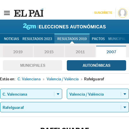
SUSCRÍBETE
26M | Elec
NOTICIAS
RESULTADOS 2023
RESULTADOS 2019
PACTOS
MUNICIPALE
2019
2015
2011
2007
MUNICIPALES
AUTONÓMICAS
Estás en:
C. Valenciana
»
Valencia / València
»
Rafelguaraf