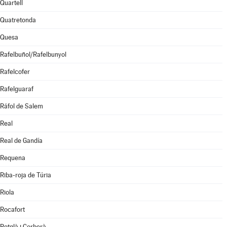
Quartell
Quatretonda
Quesa
Rafelbuñol/Rafelbunyol
Rafelcofer
Rafelguaraf
Ráfol de Salem
Real
Real de Gandía
Requena
Riba-roja de Túria
Riola
Rocafort
Rotglà i Corberà