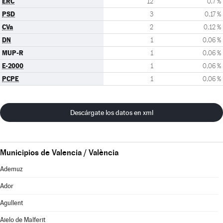
ERC
12
0,7 %
PSD
3
0,17 %
CVa
2
0,12 %
DN
1
0,06 %
MUP-R
1
0,06 %
E-2000
1
0,06 %
PCPE
1
0,06 %
Descárgate los datos en xml
Municipios de Valencia / València
Ademuz
Ador
Agullent
Aielo de Malferit