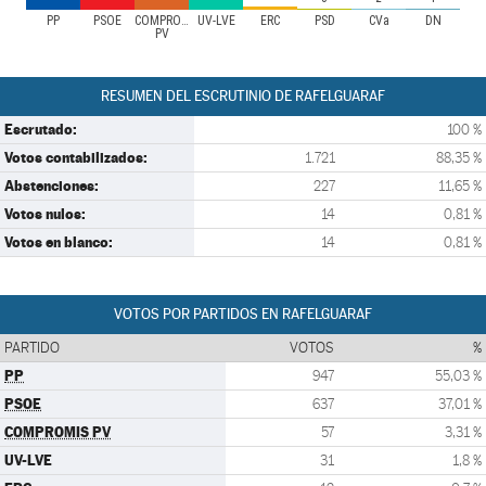
PP
PSOE
COMPROMIS
UV-LVE
ERC
PSD
CVa
DN
PV
RESUMEN DEL ESCRUTINIO DE RAFELGUARAF
Escrutado:
100 %
Votos contabilizados:
1.721
88,35 %
Abstenciones:
227
11,65 %
Votos nulos:
14
0,81 %
Votos en blanco:
14
0,81 %
VOTOS POR PARTIDOS EN RAFELGUARAF
PARTIDO
VOTOS
%
PP
947
55,03 %
PSOE
637
37,01 %
COMPROMIS PV
57
3,31 %
UV-LVE
31
1,8 %