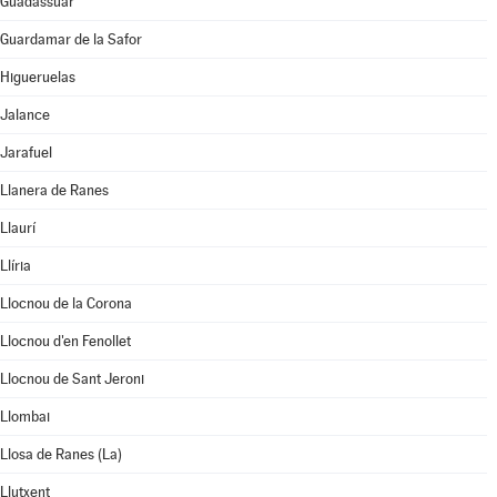
Guadassuar
Guardamar de la Safor
Higueruelas
Jalance
Jarafuel
Llanera de Ranes
Llaurí
Llíria
Llocnou de la Corona
Llocnou d'en Fenollet
Llocnou de Sant Jeroni
Llombai
Llosa de Ranes (La)
Llutxent