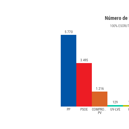
Número de 
100
%
ESCRU
5.770
3.495
1.216
129
PP
PSOE
COMPROMIS
UV-LVE
PV