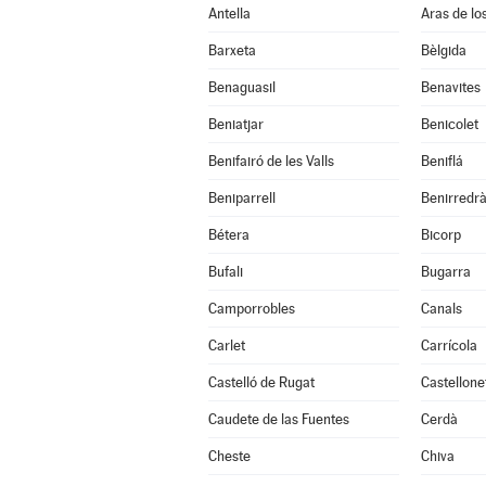
Antella
Aras de lo
Barxeta
Bèlgida
Benaguasil
Benavites
Beniatjar
Benicolet
Benifairó de les Valls
Beniflá
Beniparrell
Benirredr
Bétera
Bicorp
Bufali
Bugarra
Camporrobles
Canals
Carlet
Carrícola
Castelló de Rugat
Castellone
Caudete de las Fuentes
Cerdà
Cheste
Chiva