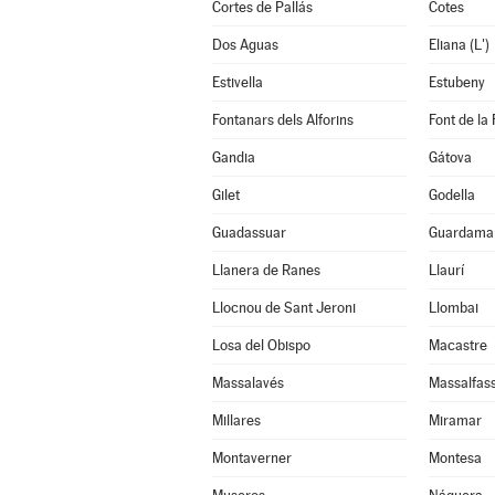
Cortes de Pallás
Cotes
Dos Aguas
Eliana (L')
Estivella
Estubeny
Fontanars dels Alforins
Font de la 
Gandia
Gátova
Gilet
Godella
Guadassuar
Guardamar
Llanera de Ranes
Llaurí
Llocnou de Sant Jeroni
Llombai
Losa del Obispo
Macastre
Massalavés
Massalfas
Millares
Miramar
Montaverner
Montesa