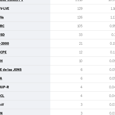
V-LVE
129
1,1
Va
126
1,1
ERC
105
0,9
PSD
33
0,
-2000
21
0,1
PCPE
12
0,1
PH
10
0,0
E de las JONS
6
0,0
A
6
0,0
MUP-R
4
0,0
UCL
4
0,0
xV
3
0,0
DN
3
0,0