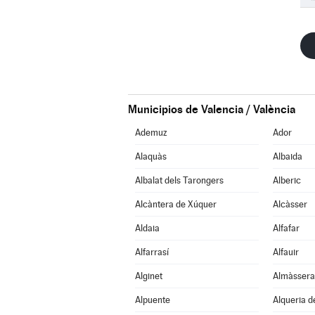
Municipios de Valencia / València
Ademuz
Ador
Alaquàs
Albaida
Albalat dels Tarongers
Alberic
Alcàntera de Xúquer
Alcàsser
Aldaia
Alfafar
Alfarrasí
Alfauir
Alginet
Almàssera
Alpuente
Alqueria d