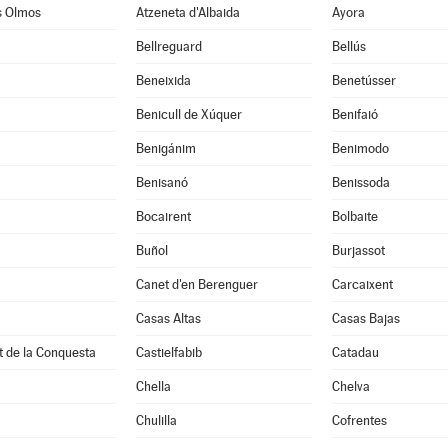
s Olmos
Atzeneta d'Albaida
Ayora
Bellreguard
Bellús
Beneixida
Benetússer
Benicull de Xúquer
Benifaió
Benigánim
Benimodo
à
Benisanó
Benissoda
Bocairent
Bolbaite
Buñol
Burjassot
Canet d'en Berenguer
Carcaixent
Casas Altas
Casas Bajas
t de la Conquesta
Castielfabib
Catadau
Chella
Chelva
Chulilla
Cofrentes