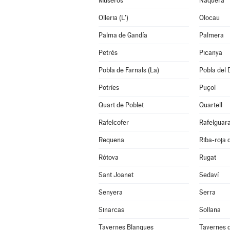
Museros
Náquera
Olleria (L')
Olocau
Palma de Gandía
Palmera
Petrés
Picanya
Pobla de Farnals (La)
Pobla del 
Potríes
Puçol
Quart de Poblet
Quartell
Rafelcofer
Rafelguara
Requena
Riba-roja 
Rótova
Rugat
Sant Joanet
Sedaví
Senyera
Serra
Sinarcas
Sollana
Tavernes Blanques
Tavernes d