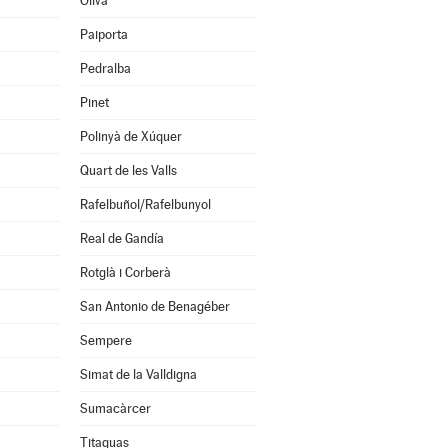
Oliva
Paiporta
Pedralba
Pinet
Polinyà de Xúquer
Quart de les Valls
Rafelbuñol/Rafelbunyol
Real de Gandía
Rotglà i Corberà
San Antonio de Benagéber
Sempere
Simat de la Valldigna
Sumacàrcer
Titaguas