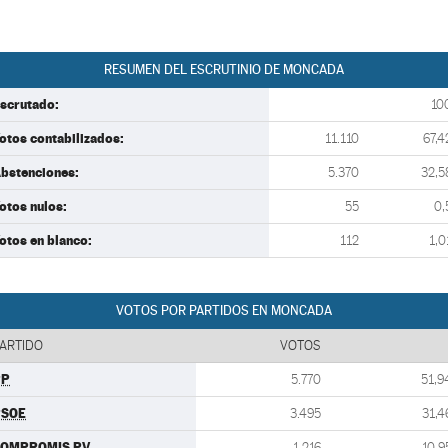
RESUMEN DEL ESCRUTINIO DE MONCADA
scrutado:
10
otos contabilizados:
11.110
67,4
bstenciones:
5.370
32,5
otos nulos:
55
0,
otos en blanco:
112
1,0
VOTOS POR PARTIDOS EN MONCADA
ARTIDO
VOTOS
PP
5.770
51,9
PSOE
3.495
31,4
COMPROMIS PV
1.216
10,9