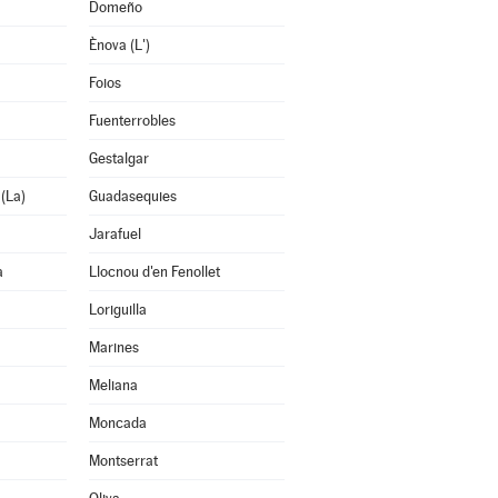
Domeño
Ènova (L')
Foios
Fuenterrobles
Gestalgar
 (La)
Guadasequies
Jarafuel
a
Llocnou d'en Fenollet
Loriguilla
Marines
Meliana
Moncada
Montserrat