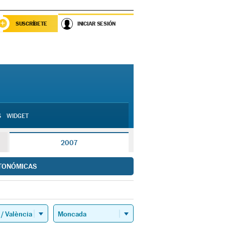
SUSCRÍBETE
INICIAR SESIÓN
S
WIDGET
2007
TONÓMICAS