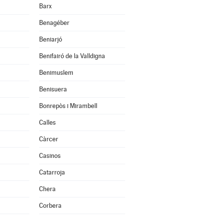
Barx
Benagéber
Beniarjó
Benifairó de la Valldigna
Benimuslem
Benisuera
Bonrepòs i Mirambell
Calles
Càrcer
Casinos
Catarroja
Chera
Corbera