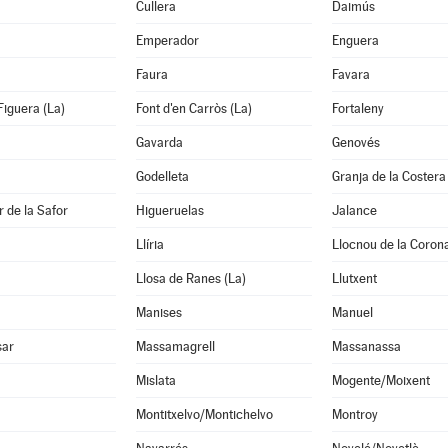
Cullera
Daimús
Emperador
Enguera
Faura
Favara
Figuera (La)
Font d'en Carròs (La)
Fortaleny
Gavarda
Genovés
Godelleta
Granja de la Costera
 de la Safor
Higueruelas
Jalance
Llíria
Llocnou de la Coron
Llosa de Ranes (La)
Llutxent
Manises
Manuel
sar
Massamagrell
Massanassa
Mislata
Mogente/Moixent
Montitxelvo/Montichelvo
Montroy