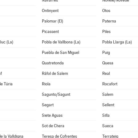
Navarrés
Novelé/Novetlè
Ontinyent
Otos
Palomar (El)
Paterna
Picassent
Piles
Duc (La)
Pobla de Vallbona (La)
Pobla Llarga (La)
Puebla de San Miguel
Puig
Quatretonda
Quesa
f
Ráfol de Salem
Real
de Túria
Riola
Rocafort
Sagunto/Sagunt
Salem
Segart
Sellent
Siete Aguas
Silla
Sot de Chera
Sueca
e la Valldigna
Teresa de Cofrentes
Terrateig