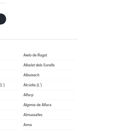
Aielo de Rugat
Albalat dels Sorells
Albuixech
L')
Alcúdia (L')
Alfarp
Algimia de Alfara
Almussafes
Anna