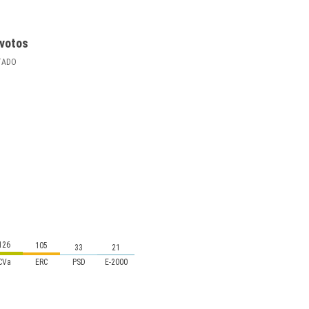
votos
TADO
126
105
33
21
CVa
ERC
PSD
E-2000