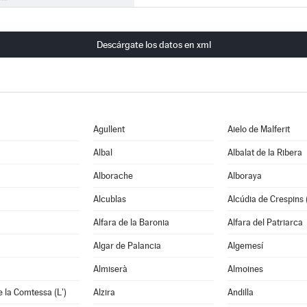
Descárgate los datos en xml
Agullent
Aielo de Malferit
Albal
Albalat de la Ribera
Alborache
Alboraya
Alcublas
Alcúdia de Crespins (
Alfara de la Baronia
Alfara del Patriarca
Algar de Palancia
Algemesí
Almiserà
Almoines
e la Comtessa (L')
Alzira
Andilla